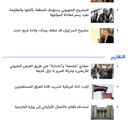
المشروع الصهيوني يستهدف المنطقة بأكملها والمقاومة
تعيد رسم معادلة المواجهة
مشروع كسر إيران قد سقط، وبدأت ولادة شرق جديد
التقارير
منفذَيّ "شلمجه" و"تشذابة" على طريق الفيض المليوني
للأربعين؛ وحركة المرور لا تزال كثيفة
آيلب: أداة أمريكية لتدريب قادة العراق المستقبليين
استدعاء القائم بالأعمال الأوكراني إلى وزارة الخارجية