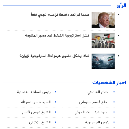
الرأي
عندما لم تعد «خدعة ترامب» تجدي نفعاً
فشل استراتيجية الضغط ضد محور المقاومة
لماذا يشكّل مضيق هرمز أداة استراتيجية لإيران؟
اخبار الشخصيات
الامام الخامنئي
رئیس السلطة القضائیة
الحاج قاسم سليماني
السيد حسن نصرالله
السید عبدالملک الحوثي
الشيخ عيسى قاسم
رئيس الجمهورية
الشيخ الزكزاكي