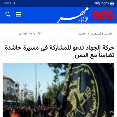
٠٩‏/٠٨‏/٢٠٢٦
القدس و فلسطین
القدس
٢٢‏/٠١‏/٢٠٢٢، ١:٥٥ م
حركة الجهاد تدعو للمشاركة في مسيرة حاشدة
تضامناً مع اليمن