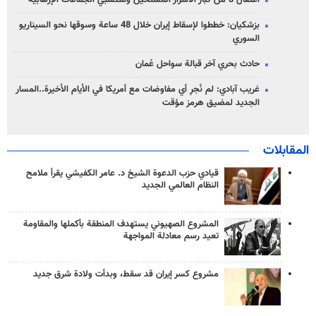
اعتقال 8 من كبار الأشرار المسلحين ومنتسبي الجماعات الإرهابية
بزشكيان: خططوا لإسقاط إيران خلال 48 ساعة وسوقها نحو السيناريو
السوري
حادث بحري آخر قبالة سواحل عُمان
غريب آبادي: لم نُجرِ أي مفاوضات مع أمريكا في الأيام الأخيرة..المسار
الجديد لمضيق هرمز مؤقت
المقابلات
قيادي حزب الدعوة الشيخ د. عامر الكفيشي يقرأ ملامح
النظام العالمي الجديد
المشروع الصهيوني يستهدف المنطقة بأكملها والمقاومة
تعيد رسم معادلة المواجهة
مشروع كسر إيران قد سقط، وبدأت ولادة شرق جديد