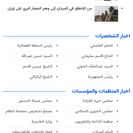
من الإخفاق في الميدان إلى وهم الحصار البري على إيران
اخبار الشخصيات
الامام الخامنئي
رئیس السلطة القضائیة
الحاج قاسم سليماني
السيد حسن نصرالله
السید عبدالملک الحوثي
الشيخ عيسى قاسم
رئيس الجمهورية
الشيخ الزكزاكي
اخبار المنظمات والمؤسسات
مجلس خبراء القيادة
مجلس صيانة الدستور
مجلس الشورى الاسلامي
مجمع تشخيص مصلحة النظام
منظمة الاذاعة والتلفزیون
وزارة الخارجية
البنك المركزي
اتحاد الاذاعات والتلفزيونات