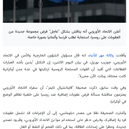
أعلن الاتحاد الأوروبي أنه يناقش بشكل "عاجل" فرض مجموعة جديدة من
العقوبات على روسيا، استجابة لطلب فرنسا وألمانيا بصورة خاصة.
وأفادت
وكالة مهر للأنباء
، انه قال مسؤول الشؤون الخارجية والأمن في الاتحاد
الأوروبي، جوزيب بوريل، في بيان اليوم الاثنين، إن التكتل "يدين بأشد العبارات
الفظاعات التي أفيد أن القوات المسلحة الروسية ارتكبتها في عدة مدن أوكرانية
كانت محتلة، وباتت الآن محررة".
وفي وقت سابق، ذكرت صحيفة "فاينانشيال تايمز"، أن سفراء الاتحاد الأوروبي
يعتزمون مناقشة مسألة فرض عقوبات إضافية ضد روسيا على خلفية تفاقم الوضع
في أوكرانيا.
وأشارت الصحيفة نقلا عن مصدر دبلوماسي، إلى أن الإجراءات قد تشمل عقوبات
فردية إضافية، وفرض حظر على استخدام موانئ الاتحاد الأوروبي، وقيود تصدير
جديدة، وحظرا على إمدادات الطاقة، بما في ذلك الفحم أو النفط أو الغاز.