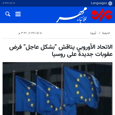
٠٧‏/٠٨‏/٢٠٢٦
الدولية
أوروبا
٠٤‏/٠٤‏/٢٠٢٢، ٣:٣١ م
الاتحاد الأوروبي يناقش "بشكل عاجل" فرض
عقوبات جديدة على روسيا