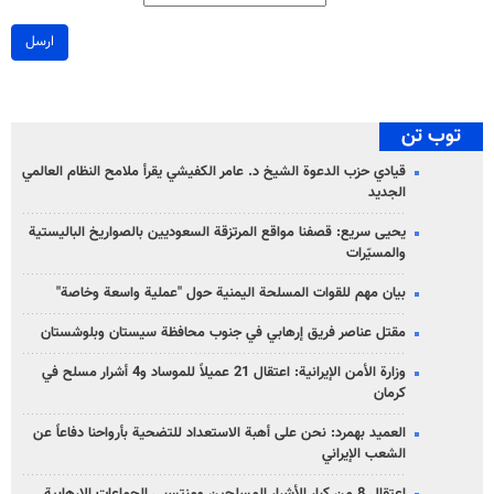
ارسل
توب تن
قيادي حزب الدعوة الشيخ د. عامر الكفيشي يقرأ ملامح النظام العالمي
الجديد
يحيى سريع: قصفنا مواقع المرتزقة السعوديين بالصواريخ الباليستية
والمسيّرات
بيان مهم للقوات المسلحة اليمنية حول "عملية واسعة وخاصة"
مقتل عناصر فريق إرهابي في جنوب محافظة سيستان وبلوشستان
وزارة الأمن الإيرانية: اعتقال 21 عميلاً للموساد و4 أشرار مسلح في
كرمان
العميد بهمرد: نحن على أهبة الاستعداد للتضحية بأرواحنا دفاعاً عن
الشعب الإيراني