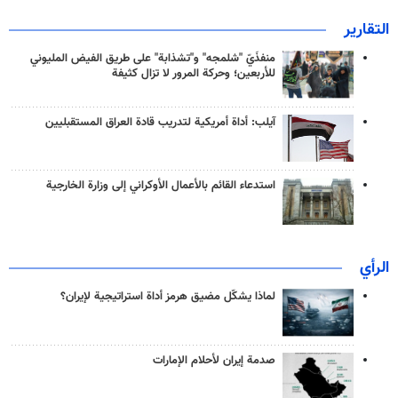
التقارير
منفذَيّ "شلمجه" و"تشذابة" على طريق الفيض المليوني
للأربعين؛ وحركة المرور لا تزال كثيفة
آيلب: أداة أمريكية لتدريب قادة العراق المستقبليين
استدعاء القائم بالأعمال الأوكراني إلى وزارة الخارجية
الرأي
لماذا يشكّل مضيق هرمز أداة استراتيجية لإيران؟
صدمة إيران لأحلام الإمارات