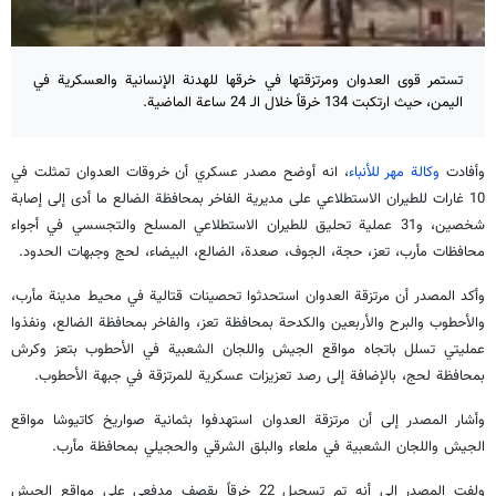
تستمر قوى العدوان ومرتزقتها في خرقها للهدنة الإنسانية والعسكرية في
اليمن، حيث ارتكبت 134 خرقاً خلال الـ 24 ساعة الماضية.
وأفادت
وكالة مهر للأنباء
، انه أوضح مصدر عسكري أن خروقات العدوان تمثلت في
10 غارات للطيران الاستطلاعي على مديرية الفاخر بمحافظة الضالع ما أدى إلى إصابة
شخصين، و31 عملية تحليق للطيران الاستطلاعي المسلح والتجسسي في أجواء
محافظات مأرب، تعز، حجة، الجوف، صعدة، الضالع، البيضاء، لحج وجبهات الحدود.
وأكد المصدر أن مرتزقة العدوان استحدثوا تحصينات قتالية في محيط مدينة مأرب،
والأحطوب والبرح والأربعين والكدحة بمحافظة تعز، والفاخر بمحافظة الضالع، ونفذوا
عمليتي تسلل باتجاه مواقع الجيش واللجان الشعبية في الأحطوب بتعز وكرش
بمحافظة لحج، بالإضافة إلى رصد تعزيزات عسكرية للمرتزقة في جبهة الأحطوب.
وأشار المصدر إلى أن مرتزقة العدوان استهدفوا بثمانية صواريخ كاتيوشا مواقع
الجيش واللجان الشعبية في ملعاء والبلق الشرقي والحجيلي بمحافظة مأرب.
ولفت المصدر إلى أنه تم تسجيل 22 خرقاً بقصف مدفعي على مواقع الجيش