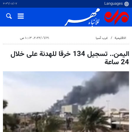
٠٧‏/٠٨‏/٢٠٢٦
الاقلیمیة
غرب آسیا
٢١‏/٠٦‏/٢٠٢٢، ١٠:٠٣ ص
اليمن.. تسجيل 134 خرقا للهدنة على خلال
24 ساعة