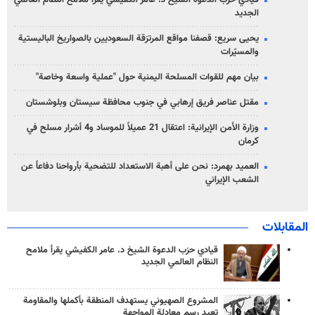
قيادي حزب الدعوة الشيخ د. عامر الكفيشي يقرأ ملامح النظام العالمي
الجديد
يحيى سريع: قصفنا مواقع المرتزقة السعوديين بالصواريخ الباليستية
والمسيّرات
بيان مهم للقوات المسلحة اليمنية حول "عملية واسعة وخاصة"
مقتل عناصر فريق إرهابي في جنوب محافظة سيستان وبلوشستان
وزارة الأمن الإيرانية: اعتقال 21 عميلاً للموساد و4 أشرار مسلح في
كرمان
العميد بهمرد: نحن على أهبة الاستعداد للتضحية بأرواحنا دفاعاً عن
الشعب الإيراني
المقابلات
قيادي حزب الدعوة الشيخ د. عامر الكفيشي يقرأ ملامح
النظام العالمي الجديد
المشروع الصهيوني يستهدف المنطقة بأكملها والمقاومة
تعيد رسم معادلة المواجهة