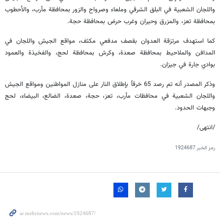
واللجان الشعبية في البلق الشرقي وملعاء وصرواح والزور بمحافظة مأرب، والأحطوب
بمحافظة تعز، والمزرق وحيران وغرب حرض بمحافظة حجة.
كما استهدف مرتزقة العدوان بقصف مدفعي مكثف، مواقع الجيش واللجان في
المدافن والملاحيط بمحافظة صعدة، وكرش بمحافظة لحج، والفخيذة والعمود
بوادي جارة في جيزان.
وذكر المصدر أنه تم رصد 65 خرقاً بإطلاق النار على منازل المواطنين ومواقع الجيش
واللجان الشعبية في محافظات مأرب، تعز، حجة، صعدة، الضالع، البيضاء، لحج
وجبهات الحدود.
/انتهى/
رمز الخبر
1924687