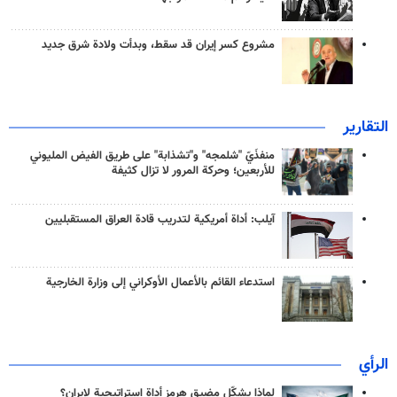
مشروع كسر إيران قد سقط، وبدأت ولادة شرق جديد
التقارير
منفذَيّ "شلمجه" و"تشذابة" على طريق الفيض المليوني
للأربعين؛ وحركة المرور لا تزال كثيفة
آيلب: أداة أمريكية لتدريب قادة العراق المستقبليين
استدعاء القائم بالأعمال الأوكراني إلى وزارة الخارجية
الرأي
لماذا يشكّل مضيق هرمز أداة استراتيجية لإيران؟