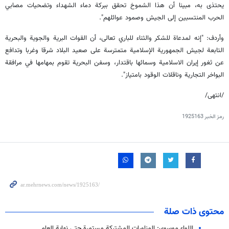
يحتذى به، مبينا أن هذا الشموخ تحقق ببركة دماء الشهداء وتضحيات مصابي
الحرب المنتسبين إلى الجيش وصمود عوائلهم".
وأردف: "إنه لمدعاة للشكر والثناء للباري تعالى، أن القوات البرية والجوية والبحرية
التابعة لجيش الجمهورية الإسلامية متمترسة على صعيد البلاد شرقا وغربا وتدافع
عن ثغور إيران الاسلامية وسمائها باقتدار، وسفن البحرية تقوم بمهامها في مرافقة
البواخر التجارية وناقلات الوقود بامتياز".
/انتهى/
رمز الخبر
1925163
محتوى ذات صلة
اللواء موسوي: المناورات المشتركة مستمرة حتى نهاية العام