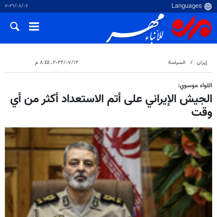
٠٧‏/٠٨‏/٢٠٢٦
إيران
السياسة
١٢‏/٠٧‏/٢٠٢٢، ٨:٤٤ م
اللواء موسوي:
الجيش الإيراني على أتم الاستعداد أكثر من أي
وقت