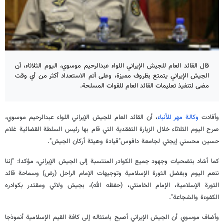
قال القائد العام للجيش الإيراني اللواء عبدالرحيم موسوي، اليوم الثلاثاء، أن
الجيش الإيراني يتمتع بظروف مميزة، وعلى أتم الاستعداد أكثر من أي وقت
مضى لتنفيذ تعليمات القائد العام للقوات المسلحة.
وأفادت
وكالة مهر للأنباء
، أن القائد العام للجيش الإيراني اللواء عبدالرحيم موسوي،
صرح اليوم الثلاثاء خلال الزيارة التفقدية التي قام بها رئيس السلطة القضائية غلام
حسين محسني إيجئي لجامعة دافوس"قيادة وهيئة أركان الجيش".
كما أشاد بتضحيات وجهود جميع الكوادر المنتسبة إلى الجيش الإيراني، مؤكدا: "إننا
ننعم اليوم وبفضل الثورة الإسلامية وتوجيهات الإمام الراحل (رض) وسماحة قائد
الثورة الإسلامية، الإمام الخامنئي، (حفظه الله)، بجيش ولائي ومقتدر بكوادره
الكفوءة والشجاعة".
وأضاف موسوي أن الجيش الإيراني أصبح بامتثاله إلى كافة القيم الإسلامية أنموذجا