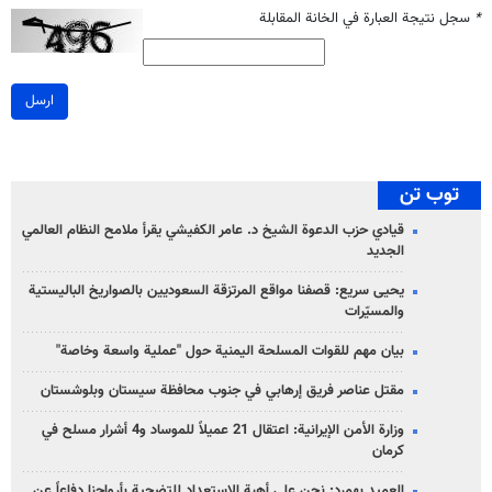
*
سجل نتيجة العبارة في الخانة المقابلة
ارسل
توب تن
قيادي حزب الدعوة الشيخ د. عامر الكفيشي يقرأ ملامح النظام العالمي
الجديد
يحيى سريع: قصفنا مواقع المرتزقة السعوديين بالصواريخ الباليستية
والمسيّرات
بيان مهم للقوات المسلحة اليمنية حول "عملية واسعة وخاصة"
مقتل عناصر فريق إرهابي في جنوب محافظة سيستان وبلوشستان
وزارة الأمن الإيرانية: اعتقال 21 عميلاً للموساد و4 أشرار مسلح في
كرمان
العميد بهمرد: نحن على أهبة الاستعداد للتضحية بأرواحنا دفاعاً عن