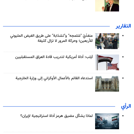
التقارير
منفذَيّ "شلمجه" و"تشذابة" على طريق الفيض المليوني
للأربعين؛ وحركة المرور لا تزال كثيفة
آيلب: أداة أمريكية لتدريب قادة العراق المستقبليين
استدعاء القائم بالأعمال الأوكراني إلى وزارة الخارجية
الرأي
لماذا يشكّل مضيق هرمز أداة استراتيجية لإيران؟