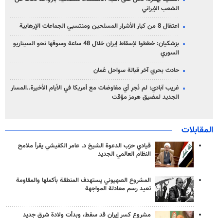
الشعب الإيراني
اعتقال 8 من كبار الأشرار المسلحين ومنتسبي الجماعات الإرهابية
بزشكيان: خططوا لإسقاط إيران خلال 48 ساعة وسوقها نحو السيناريو
السوري
حادث بحري آخر قبالة سواحل عُمان
غريب آبادي: لم نُجرِ أي مفاوضات مع أمريكا في الأيام الأخيرة..المسار
الجديد لمضيق هرمز مؤقت
المقابلات
قيادي حزب الدعوة الشيخ د. عامر الكفيشي يقرأ ملامح
النظام العالمي الجديد
المشروع الصهيوني يستهدف المنطقة بأكملها والمقاومة
تعيد رسم معادلة المواجهة
مشروع كسر إيران قد سقط، وبدأت ولادة شرق جديد