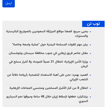
ارسل
توب تن
يحيى سريع: قصفنا مواقع المرتزقة السعوديين بالصواريخ الباليستية
والمسيّرات
بيان مهم للقوات المسلحة اليمنية حول "عملية واسعة وخاصة"
مقتل عناصر فريق إرهابي في جنوب محافظة سيستان وبلوشستان
وزارة الأمن الإيرانية: اعتقال 21 عميلاً للموساد و4 أشرار مسلح في
كرمان
العميد بهمرد: نحن على أهبة الاستعداد للتضحية بأرواحنا دفاعاً عن
الشعب الإيراني
اعتقال 8 من كبار الأشرار المسلحين ومنتسبي الجماعات الإرهابية
بزشكيان: خططوا لإسقاط إيران خلال 48 ساعة وسوقها نحو السيناريو
السوري