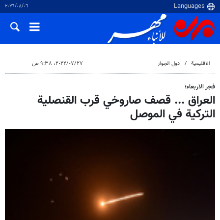
٠٦‏/٠٨‏/٢٠٢٦
الاقلیمیة
دول الجوار
٢٧‏/٠٧‏/٢٠٢٢، ٩:٣٨ ص
فجر الاربعاء؛
العراق ... قصف صاروخي قرب القنصلية
التركية في الموصل