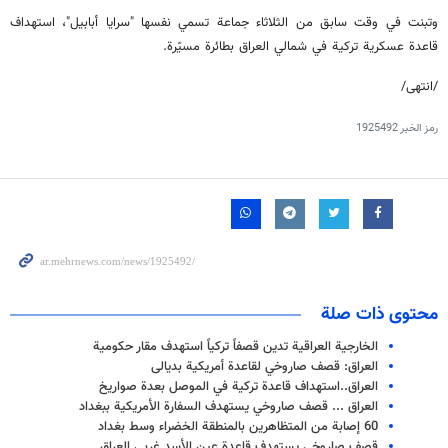
وتبنت في وقت سابق من الثلاثاء جماعة تسمي نفسها "سرايا أبابيل"، استهداف
قاعدة عسكرية تركية في شمالي العراق بطائرة مسيّرة.
/انتهى/
رمز الخبر
1925492
محتوى ذات صلة
الخارجية العراقية تدين قصفاً تركياً استهدف مقار حكومية
العراق: قصف صاروخي لقاعدة أمريكية بديالى
العراق..استهداف قاعدة تركية في الموصل بعدة صواريخ
العراق ... قصف صاروخي يستهدف السفارة الأمريكية ببغداد
60 إصابة من المتظاهرين بالمنطقة الخضراء وسط بغداد
قصف صاروخي يستهدف قاعدة عين الأسد غربي العراق