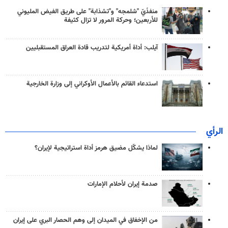
منفذَيّ "شلمجه" و"تشذابة" على طريق الفيض المليوني
للأربعين؛ وحركة المرور لا تزال كثيفة
آيلب: أداة أمريكية لتدريب قادة العراق المستقبليين
استدعاء القائم بالأعمال الأوكراني إلى وزارة الخارجية
الرأي
لماذا يشكّل مضيق هرمز أداة استراتيجية لإيران؟
صدمة إيران لأحلام الإمارات
من الإخفاق في الميدان إلى وهم الحصار البري على إيران