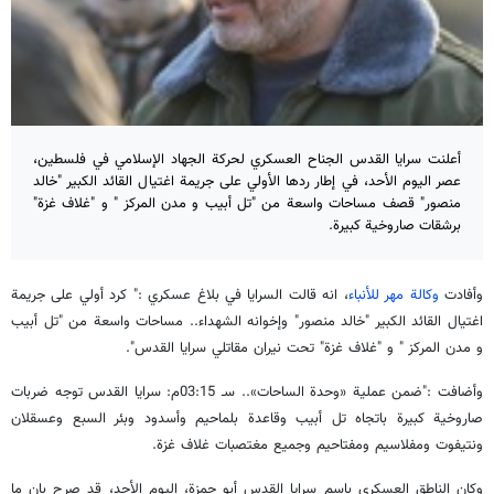
أعلنت سرايا القدس الجناح العسكري لحركة الجهاد الإسلامي في فلسطين،
عصر اليوم الأحد، في إطار ردها الأولي على جريمة اغتيال القائد الكبير "خالد
منصور" قصف مساحات واسعة من "تل أبيب و مدن المركز " و "غلاف غزة"
برشقات صاروخية كبيرة.
وأفادت
وكالة مهر للأنباء
، انه قالت السرايا في بلاغ عسكري :" كرد أولي على جريمة
اغتيال القائد الكبير "خالد منصور" وإخوانه الشهداء.. مساحات واسعة من "تل أبيب
و مدن المركز " و "غلاف غزة" تحت نيران مقاتلي سرايا القدس".
وأضافت :"ضمن عملية «وحدة الساحات».. سـ 03:15م: سرايا القدس توجه ضربات
صاروخية كبيرة باتجاه تل أبيب وقاعدة بلماحيم وأسدود وبئر السبع وعسقلان
ونتيفوت ومفلاسيم ومفتاحيم وجميع مغتصبات غلاف غزة.
وكان الناطق العسكري باسم سرايا القدس أبو حمزة، اليوم الأحد، قد صرح بإن ما