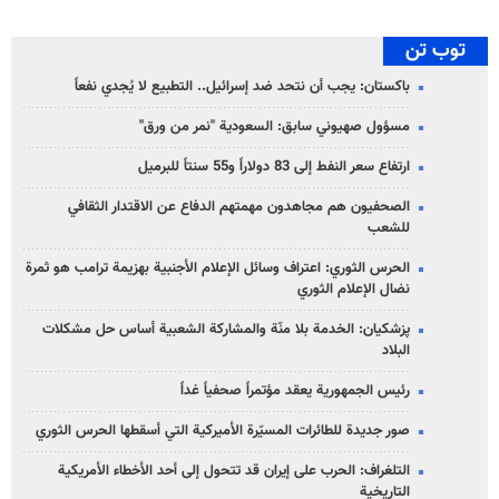
توب تن
باكستان: يجب أن نتحد ضد إسرائيل.. التطبيع لا يُجدي نفعاً
مسؤول صهيوني سابق: السعودية "نمر من ورق"
ارتفاع سعر النفط إلى 83 دولاراً و55 سنتاً للبرميل
الصحفيون هم مجاهدون مهمتهم الدفاع عن الاقتدار الثقافي
للشعب
الحرس الثوري: اعتراف وسائل الإعلام الأجنبية بهزيمة ترامب هو ثمرة
نضال الإعلام الثوري
پزشکیان: الخدمة بلا منّة والمشاركة الشعبية أساس حل مشكلات
البلاد
رئيس الجمهورية يعقد مؤتمراً صحفياً غداً
صور جديدة للطائرات المسيّرة الأميركية التي أسقطها الحرس الثوري
التلغراف: الحرب على إيران قد تتحول إلى أحد الأخطاء الأمريكية
التاريخية