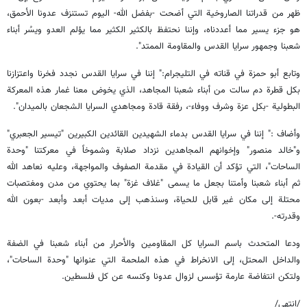
ظهر من قدراتنا الصاروخية التي أضحت -بفضل الله- اليوم تستنزف عدونا الأحمق،
هو جزء يسير مما أعددناه، وإننا نحتفظ بالكثير الكثير مما يؤلم العدو ويسُر أبناء
شعبنا وجمهور سرايا القدس والمقاومة الممتد".
وتابع أبو حمزة في قناته في التليجرام:" إننا في سرايا القدس نجدد فخرنا واعتزازنا
بكل قطرة دم سالت من أبناء شعبنا المجاهد، الذي يخوض معنا غمار هذه المعركة
البطولية -بكل عزة وشرف ووفاء-، رفقة قادة ومجاهدي السرايا الشجعان بالميدان".
وأضاف :" إننا في سرايا القدس بدماء الشهيدين القائدين الكبيرين "تيسير الجعبري"
و"خالد منصور" وإخوانهم المجاهدين نزداد صلابة وشموخاً في معركتنا "وحدة
الساحات"، التي تؤكد أن القيادة في مقدمة الصفوف والمواجهة، وعليه نعاهد الله
ثم أبناء شعبنا وأمتنا بجعل ما يسمى "غلاف غزة" بما يحتوي من مدن ومغتصبات
محتلة إلى مكان غير قابل للحياة، وسنذهب إلى مديات أبعد وأبعد -بعون الله
وقدرته-.
ودعا المتحدث باسم السرايا كل المقاومين والأحرار من أبناء شعبنا في الضفة
والداخل المحتل، إلى الانخراط في هذه الملحمة التي عنوانها "وحدة الساحات"،
ولتكن انتفاضة عارمة تؤسس لزوال عدونا وكنسه عن كل فلسطين.
/انتهى/