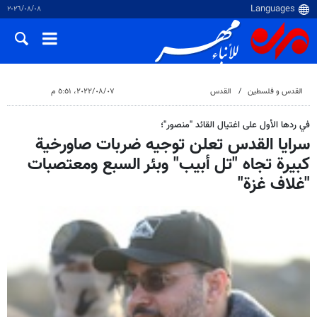
٠٨‏/٠٨‏/٢٠٢٦
القدس و فلسطین
القدس
٠٧‏/٠٨‏/٢٠٢٢، ٥:٥١ م
في ردها الأول على اغتيال القائد "منصور"؛
سرايا القدس تعلن توجيه ضربات صاورخية
كبيرة تجاه "تل أبيب" وبئر السبع ومعتصبات
"غلاف غزة"