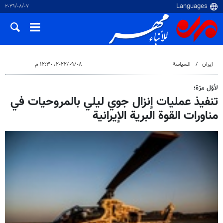
٠٧‏/٠٨‏/٢٠٢٦
إيران
السياسة
٠٨‏/٠٩‏/٢٠٢٢، ١٢:٣٠ م
لأوّل مرّة؛
تنفيذ عمليات إنزال جوي ليلي بالمروحيات في
مناورات القوة البرية الإيرانية