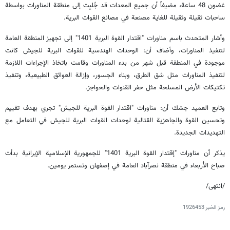
غضون 48 ساعة، مضيفاً أن جميع المعدات قد جُلبِت إلى منطقة المناورات بواسطة
ساحبات ثقيلة وثقيلة للغاية مصنعة في مصانع القوات البرية.
وأشار المتحدث باسم مناورات "اقتدار القوة البرية 1401" إلى تجهيز المنطقة العامة
لتنفيذ المناورات، وأضاف أن: الوحدات الهندسية للقوات البرية للجيش كانت
موجودة في المنطقة قبل شهر من بدء المناورات وقامت باتخاذ الإجراءات اللازمة
لتنفيذ المناورات مثل شق الطرق، وبناء الجسور، وإزالة العوائق الطبيعية، وتنفيذ
تكتيكات الأرض المسلحة مثل حفر القنوات والحواجز.
وتابع العميد جشك أن: مناورات "اقتدار القوة البرية للجيش" تجري بهدف تقييم
وتحسين القوة والجاهزية القتالية لوحدات القوات البرية للجيش في التعامل مع
التهديدات الجديدة.
يذكر أن مناورات "إقتدار القوة البرية 1401" للجمهورية الإسلامية الإيرانية بدأت
صباح الأربعاء في منطقة نصرآباد العامة في إصفهان وتستمر يومين.
/انتهى/
رمز الخبر
1926453