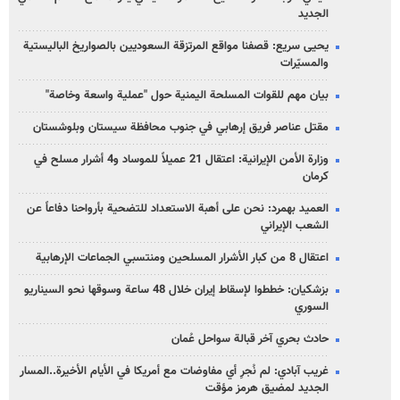
الجديد
يحيى سريع: قصفنا مواقع المرتزقة السعوديين بالصواريخ الباليستية
والمسيّرات
بيان مهم للقوات المسلحة اليمنية حول "عملية واسعة وخاصة"
مقتل عناصر فريق إرهابي في جنوب محافظة سيستان وبلوشستان
وزارة الأمن الإيرانية: اعتقال 21 عميلاً للموساد و4 أشرار مسلح في
كرمان
العميد بهمرد: نحن على أهبة الاستعداد للتضحية بأرواحنا دفاعاً عن
الشعب الإيراني
اعتقال 8 من كبار الأشرار المسلحين ومنتسبي الجماعات الإرهابية
بزشكيان: خططوا لإسقاط إيران خلال 48 ساعة وسوقها نحو السيناريو
السوري
حادث بحري آخر قبالة سواحل عُمان
غريب آبادي: لم نُجرِ أي مفاوضات مع أمريكا في الأيام الأخيرة..المسار
الجديد لمضيق هرمز مؤقت