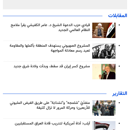
المقابلات
قيادي حزب الدعوة الشيخ د. عامر الكفيشي يقرأ ملامح
النظام العالمي الجديد
المشروع الصهيوني يستهدف المنطقة بأكملها والمقاومة
تعيد رسم معادلة المواجهة
مشروع كسر إيران قد سقط، وبدأت ولادة شرق جديد
التقارير
منفذَيّ "شلمجه" و"تشذابة" على طريق الفيض المليوني
للأربعين؛ وحركة المرور لا تزال كثيفة
آيلب: أداة أمريكية لتدريب قادة العراق المستقبليين