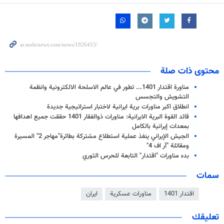
محتوى ذات صلة
مناورة اقتدار 1401... تطور في عالم الاسلحة الالكترونية وانظمة
التشويش والتجسس
انطلاق اكبر مناورات برية ايرانية لاختبار استراتيجية جديدة
قائد القوة البرية الايرانية: مناورات ذوالفقار 1401 حققت جميع اهدافها
بمعدات إيرانية بالكامل
الجيش الإيراني ينفذ عملية استطلاع مشتركة بطائرة"مهاجر 2" المسيرة
ومقاتلة "آر اف 4"
بدء مناورات "اقتدار" التابعة للحرس الثوري
سمات
اقتدار 1401
مناورات عسكرية
ايران
تعليقك