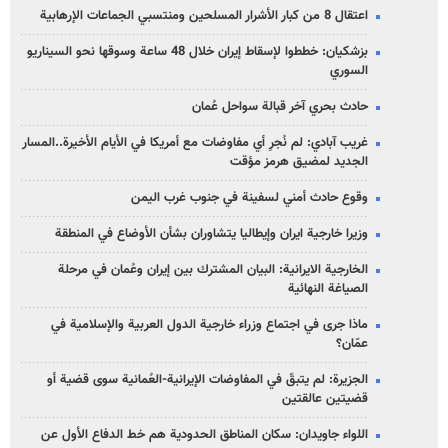
اعتقال 8 من كبار الأشرار المسلحين ومنتسبي الجماعات الإرهابية
بزشكيان: خططوا لإسقاط إيران خلال 48 ساعة وسوقها نحو السيناريو
السوري
حادث بحري آخر قبالة سواحل عُمان
غريب آبادي: لم نُجرِ أي مفاوضات مع أمريكا في الأيام الأخيرة..المسار
الجديد لمضيق هرمز مؤقت
وقوع حادث أمني لسفينة في جنوب غرب اليمن
وزيرا خارجية ايران وإيطاليا يتشاوران بشأن الأوضاع في المنطقة
الخارجية الايرانية: البيان المشترك بين إيران وعُمان في مرحلة
الصياغة النهائية
ماذا جرى في اجتماع وزراء خارجية الدول العربية والإسلامية في
عمّان؟
الجزيرة: لم يتبقّ في المفاوضات الإيرانية-العُمانية سوى قضية أو
قضيتين عالقتين
اللواء جاويدان: سكان المناطق الحدودية هم خط الدفاع الأول عن