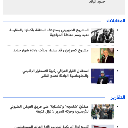
حدود البلاد
المقابلات
المشروع الصهيوني يستهدف المنطقة بأكملها والمقاومة
تعيد رسم معادلة المواجهة
مشروع كسر إيران قد سقط، وبدأت ولادة شرق جديد
استقلال القرار العراقي ركيزة الاستقرار الإقليمي
والدبلوماسية الهادئة تصنع التأثير
التقارير
منفذَيّ "شلمجه" و"تشذابة" على طريق الفيض المليوني
للأربعين؛ وحركة المرور لا تزال كثيفة
آيلب: أداة أمريكية لتدريب قادة العراق المستقبليين