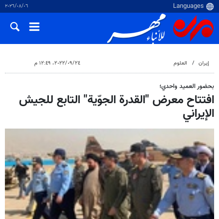
٠٦‏/٠٨‏/٢٠٢٦
إيران
العلوم
٢٤‏/٠٩‏/٢٠٢٢، ١٢:٤٩ م
بحضور العميد واحدي؛
افتتاح معرض "القدرة الجوّية" التابع للجيش
الإيراني