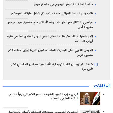
سفينة إماراتية تتعرض لهجوم في مضيق هرمز
نائب وزير الصحة الإيراني: قصف لامِرد تمّ بقنابل ملوّثة بالفوسفور
عراقجي: الاتفاق مع عُمان بات وشيكاً، لكن فتح مضيق هرمز مرهون
بشروط أخرى
إنذار باقتراب نفاد مخزونات الدفاع الجوي لدول الخليج الفارسي يقرع
أبواب المنطقة
الحرس الثوري: على الولايات المتحدة قبول شروط إيران لإعادة فتح
مضيق هرمز
شاهد..فيديو من قائد الثورة آية الله السيد مجتبى الخامنئي نشر
لأول مرة
المقابلات
قيادي حزب الدعوة الشيخ د. عامر الكفيشي يقرأ ملامح
النظام العالمي الجديد
المشروع الصهيوني يستهدف المنطقة بأكملها والمقاومة