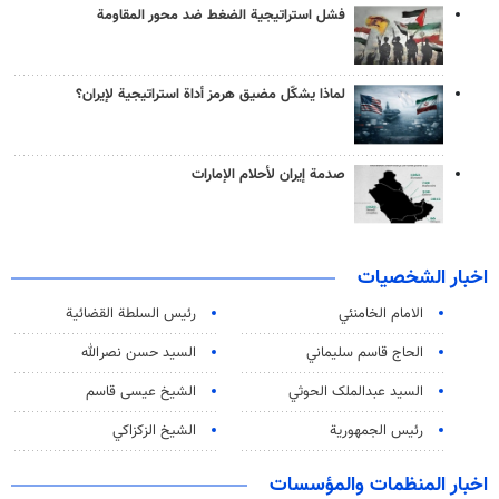
فشل استراتيجية الضغط ضد محور المقاومة
لماذا يشكّل مضيق هرمز أداة استراتيجية لإيران؟
صدمة إيران لأحلام الإمارات
اخبار الشخصيات
الامام الخامنئي
رئیس السلطة القضائیة
الحاج قاسم سليماني
السيد حسن نصرالله
السید عبدالملک الحوثي
الشيخ عيسى قاسم
رئيس الجمهورية
الشيخ الزكزاكي
اخبار المنظمات والمؤسسات