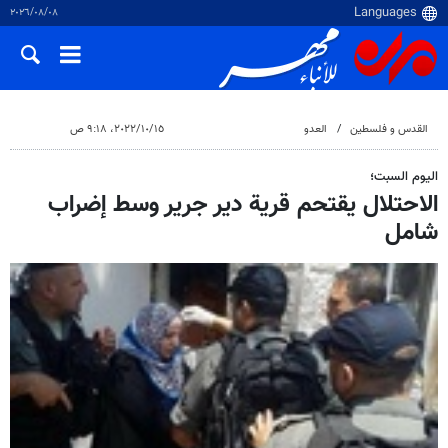
٠٨‏/٠٨‏/٢٠٢٦
القدس و فلسطین
العدو
١٥‏/١٠‏/٢٠٢٢، ٩:١٨ ص
اليوم السبت؛
الاحتلال يقتحم قرية دير جرير وسط إضراب
شامل