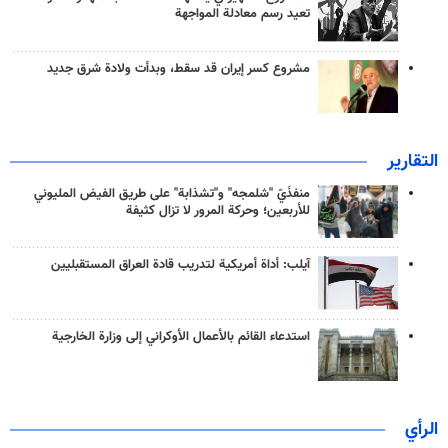
تعيد رسم معادلة المواجهة
مشروع كسر إيران قد سقط، وبدأت ولادة شرق جديد
التقارير
منفذَيّ "شلمجه" و"تشذابة" على طريق الفيض المليوني
للأربعين؛ وحركة المرور لا تزال كثيفة
آيلب: أداة أمريكية لتدريب قادة العراق المستقبليين
استدعاء القائم بالأعمال الأوكراني إلى وزارة الخارجية
الرأي