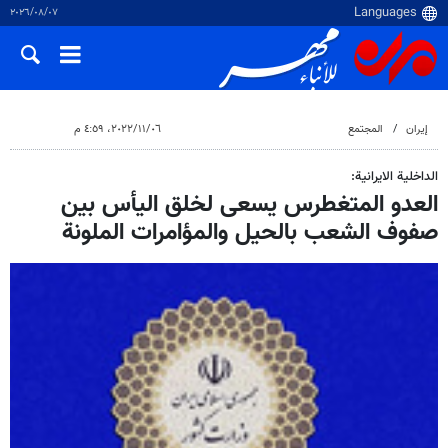
٠٧‏/٠٨‏/٢٠٢٦
إيران
المجتمع
٠٦‏/١١‏/٢٠٢٢، ٤:٥٩ م
الداخلية الايرانية:
العدو المتغطرس يسعى لخلق اليأس بين
صفوف الشعب بالحيل والمؤامرات الملونة