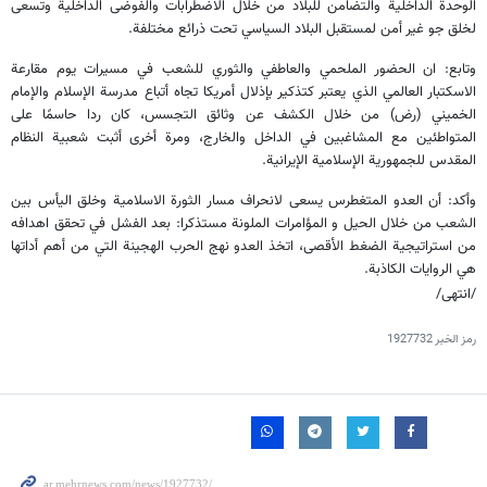
الوحدة الداخلية والتضامن للبلاد من خلال الاضطرابات والفوضى الداخلية وتسعى
لخلق جو غير أمن لمستقبل البلاد السياسي تحت ذرائع مختلفة.
وتابع: ان الحضور الملحمي والعاطفي والثوري للشعب في مسيرات يوم مقارعة
الاسكتبار العالمي الذي يعتبر كتذكير بإذلال أمريكا تجاه أتباع مدرسة الإسلام والإمام
الخميني (رض) من خلال الكشف عن وثائق التجسس، كان ردا حاسمًا على
المتواطئين مع المشاغبين في الداخل والخارج، ومرة أخرى أثبت شعبية النظام
المقدس للجمهورية الإسلامية الإيرانية.
وأكد: أن العدو المتغطرس يسعى لانحراف مسار الثورة الاسلامية وخلق اليأس بين
الشعب من خلال الحيل و المؤامرات الملونة مستذكرا: بعد الفشل في تحقق اهدافه
من استراتيجية الضغط الأقصى، اتخذ العدو نهج الحرب الهجينة التي من أهم أداتها
هي الروايات الكاذبة.
/انتهى/
رمز الخبر
1927732