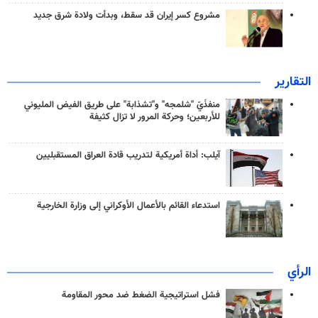
مشروع كسر إيران قد سقط، وبدأت ولادة شرق جديد
التقارير
منفذَيّ "شلمجه" و"تشذابة" على طريق الفيض المليوني
للأربعين؛ وحركة المرور لا تزال كثيفة
آيلب: أداة أمريكية لتدريب قادة العراق المستقبليين
استدعاء القائم بالأعمال الأوكراني إلى وزارة الخارجية
الرأي
فشل استراتيجية الضغط ضد محور المقاومة