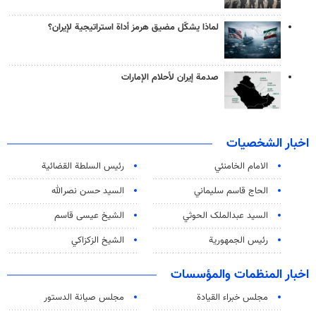
لماذا يشكّل مضيق هرمز أداة استراتيجية لإيران؟
صدمة إيران لأحلام الإمارات
اخبار الشخصيات
الامام الخامنئي
رئیس السلطة القضائیة
الحاج قاسم سليماني
السيد حسن نصرالله
السید عبدالملک الحوثي
الشيخ عيسى قاسم
رئيس الجمهورية
الشيخ الزكزاكي
اخبار المنظمات والمؤسسات
مجلس خبراء القيادة
مجلس صيانة الدستور