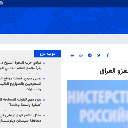
توب تن
قيادي حزب الدعوة الشيخ د. 
يقرأ ملامح النظام العالمي ال
غزو العراق
يحيى سريع: قصفنا مواقع الم
السعوديين بالصواريخ الباليس
والمسيّرات
بيان مهم للقوات المسلحة ال
"عملية واسعة وخاصة"
مقتل عناصر فريق إرهابي في
محافظة سيستان وبلوشستان