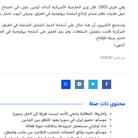
وفي فبراير 2003، قال وزير الخارجية الأمريكية آنذاك كولين باول، في 
حول تقنيات نظام صدام لإنتاج أسلحة بيولوجية في العراق، وعرض أنبوب اختبار
واستنتج الكثيرون أن هذا مثال على أسلحة الدمار الشامل المنتجة في العراق، 
المركزية قامت بتضليل السلطات، ولم يتم العثور على أسلحة بيولوجية في العرا
اختبار مزيفا للإقناع.
/انتهى/
رمز الخبر
1928787
محتوى ذات صلة
زاخاروفا: المطالبة بتنحي الأسد ليست طريقا إلى الحل بسوريا
موسكو: حضور ايران في سوریا یعود لاتفاق بین البلدین
نداء أوكراني مستعجل لتزويدها بدفاعات جوية فعالة
موسكو نشرت وثائق الضمانات لتتجنب التلاعب من جانب واشنطن