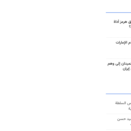
 هرمز أداة
؟
 الإمارات
ميدان إلى وهم
إيران
س السلطة
ة
يد حسن