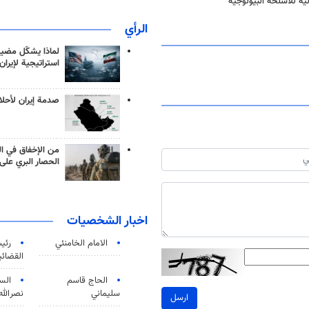
لية للأسلحة البيولوجية
الرأي
لماذا يشكّل مضيق
استراتيجية لإيران
صدمة إيران لأحلام
من الإخفاق في ال
الحصار البري على 
اخبار الشخصيات
الامام الخامنئي
رئی
القضائی
الحاج قاسم
الس
سليماني
نصرالله
ارسل