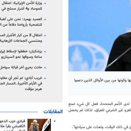
للموساد و4 أشرار مسلح في كرمان
العميد بهمرد: نحن على أهبة 
للتضحية بأرواحنا دفاعاً عن ا
اعتقال 8 من كبار الأشرار 
ومنتسبي الجماعات الإرهابية
ساعة وسوقها نحو السيناريو 
حادث بحري آخر قبالة سواحل 
غريب آبادي: لم نُجرِ أي مفاو
تها وكونها من بين الأوائل الذين دعموا
في الأيام الأخيرة..المسار ال
هرمز مؤقت
ا لدى الأمم المتحدة، فعل كل شيء لمنع
الغزو غير الشرعي للعراق، لذلك لم يحصل
المقابلات
قيادي حزب الدعوة
الكفيشي يقرأ ملا
ق في ذلك الوقت، وتعدّت على سيادتها".