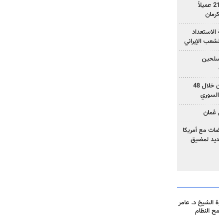
وزارة الأمن الإيرانية: اعتقال 21 عميلاً
الاستعداد
لشعب الإيراني
المسلحين
بزشكيان: خططوا لإسقاط إيران خلال 48
السوري
عُمان
ضات مع أمريكا
جديد لمضيق
 الشيخ د. عامر
مح النظام