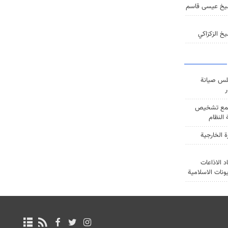
يخ عيسى قاسم
خ الزكزاكي
س صيانة
ر
ع تشخيص
النظام
ة الخارجية
د الاذاعات
يونات الاسلامية