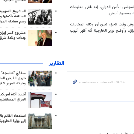
العالمي الجديد
اجتماع لمجلس الأمن الدولي، إنه تلقى معلومات
المشروع الصهيو
 به مسحوق أبيض.
المنطقة بأكملها و
رسم معادلة الموا
وفي وقت لاحق، تبين أن وكالة المخابرات
ق، وأوضح وزير الخارجية أنه أظهر أنبوب
مشروع كسر إيران
وبدأت ولادة شرق
التقارير
منفذَيّ "شلمجه" 
طريق الفيض الملي
وحركة المرور لا ت
آيلب: أداة أمريكي
العراق المستقبلي
استدعاء القائم بال
إلى وزارة الخارجية