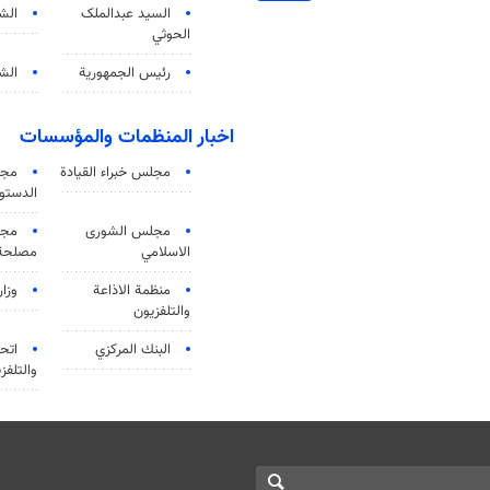
السید عبدالملک
الش
الحوثي
رئيس الجمهورية
الشي
اخبار المنظمات والمؤسسات
مجلس خبراء القيادة
مجل
الدستو
مجلس الشورى
مجم
الاسلامي
مصلحة 
منظمة الاذاعة
وزار
والتلفزیون
البنك المركزي
اتحا
والتلفز