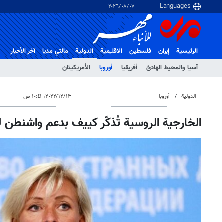
٠٧‏/٠٨‏/٢٠٢٦
الرئيسية
إيران
فلسطین
الاقلیمیة
الدولية
مالتي مدیا
آخر الأخبار
آسيا والمحيط الهادئ
أفريقيا
أوروبا
الأمريكيتان
الدولية
أوروبا
١٣‏/١٢‏/٢٠٢٢، ١٠:٤١ ص
الخارجية الروسية تُذكّر كييف بدعم واشنطن ل