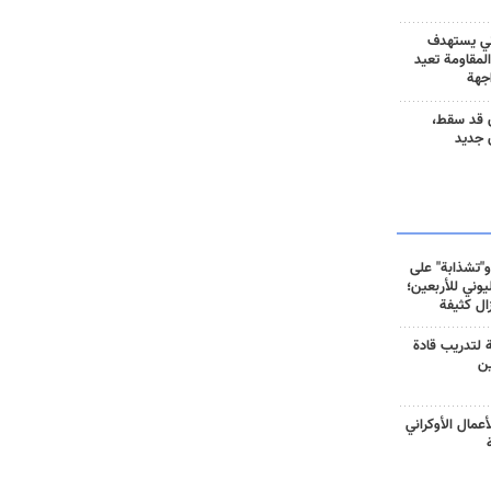
ني يستهدف
المقاومة تعيد
جهة
 قد سقط،
 جديد
و"تشذابة" على
وني للأربعين؛
زال كثيفة
ة لتدريب قادة
ين
أعمال الأوكراني