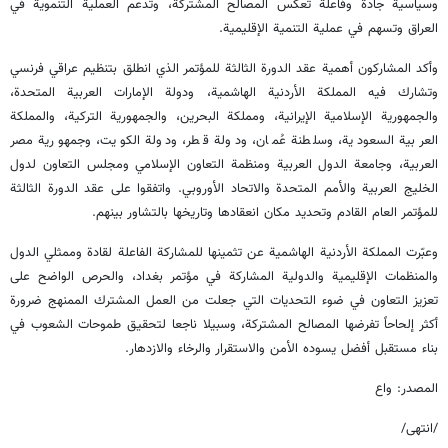
وسياسية جادة وفاعلة تعكس المصالح المشتركة، وتدعم العملية التنموية في
العراق وتسهم في عملية التنمية الإقليمية.
وأكد المشاركون أهمية عقد الدورة الثالثة للمؤتمر الذي انطلق بتنظيم عراقي فرنسي
وتشارك فيه المملكة الأردنية الهاشمية، ودولة الإمارات العربية المتحدة،
والجمهورية الإسلامية الإيرانية، ومملكة البحرين، والجمهورية التركية، والمملكة
العربية السعودية، وسلطنة عُمان، ودولة قطر، ودولة الكويت، وجمهورية مصر
العربية، وجامعة الدول العربية ومنظمة التعاون الإسلامي ومجلس التعاون لدول
الخليج العربية والأمم المتحدة والاتحاد الأوروبي. واتفقوا على عقد الدورة الثالثة
للمؤتمر العام القادم وتحديد مكان انعقادها وتاريخها بالتشاور بينهم.
وعبّرت المملكة الأردنية الهاشمية عن تثمينها للمشاركة الفاعلة لقادة وممثلي الدول
والمنظمات الإقليمية والدولية المشاركة في مؤتمر بغداد، والحرص الواضح على
تعزيز التعاون في ضوء التحديات التي جعلت من العمل المشترك الممنهج ضرورة
أكثر إلحاحاً تفرضها المصالح المشتركة، وسبيلا ناجعا لتحقيق طموحات الشعوب في
بناء مستقبل أفضل يسوده الأمن والاستقرار والرخاء والازدهار.
المصدر: واع
/انتهى/