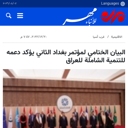
٠٧‏/٠٨‏/٢٠٢٦
الاقلیمیة
غرب آسیا
٢٠‏/١٢‏/٢٠٢٢، ٧:٤٧ م
البيان الختامي لمؤتمر بغداد الثاني يؤكد دعمه
للتنمية الشاملة للعراق