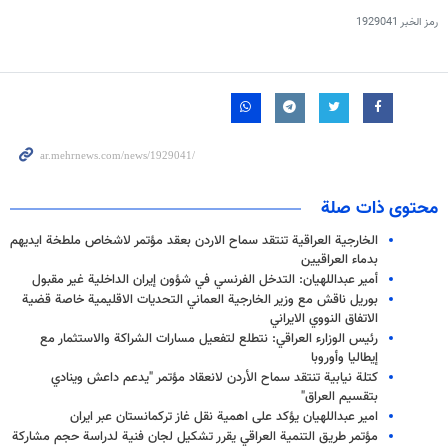
رمز الخبر
1929041
محتوى ذات صلة
الخارجية العراقية تنتقد سماح الاردن بعقد مؤتمر لاشخاص ملطخة ايديهم
بدماء العراقيين
أمير عبداللهيان: التدخل الفرنسي في شؤون إيران الداخلية غير مقبول
بوريل ناقش مع وزير الخارجية العماني التحديات الاقليمية خاصة قضية
الاتفاق النووي الايراني
رئيس الوزارء العراقي: نتطلع لتفعيل مسارات الشراكة والاستثمار مع
إيطاليا وأوروبا
كتلة نيابية تنتقد سماح الأردن لانعقاد مؤتمر "يدعم داعش وينادي
بتقسيم العراق"
امير عبداللهيان يؤكد على اهمية نقل غاز تركمانستان عبر ايران
مؤتمر طريق التنمية العراقي يقرر تشكيل لجان فنية لدراسة حجم مشاركة