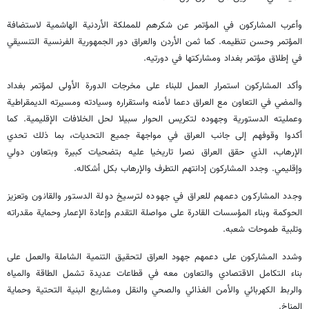
وأعرب المشاركون في المؤتمر عن شكرهم للمملكة الأردنية الهاشمية لاستضافة
المؤتمر وحسن تنظيمه. كما ثمن الأردن والعراق دور الجمهورية الفرنسية التنسيقي
في إطلاق مؤتمر بغداد ومشاركتها في دورتيه.
وأكد المشاركون استمرار العمل للبناء على مخرجات الدورة الأولى لمؤتمر بغداد
والمضي في التعاون مع العراق دعما لأمنه واستقراره وسيادته ومسيرته الديمقراطية
وعمليته الدستورية وجهوده لتكريس الحوار سبيلا لحل الخلافات الإقليمية. كما
أكدوا وقوفهم إلى جانب العراق في مواجهة جميع التحديات، بما ذلك تحدي
الإرهاب، الذي حقق العراق نصرا تاريخيا عليه بتضحيات كبيرة وبتعاون دولي
وإقليمي. وجدد المشاركون إدانتهم التطرف والإرهاب بكل أشكاله.
وجدد المشاركون دعمهم للعراق في جهوده لترسيخ دولة الدستور والقانون وتعزيز
الحوكمة وبناء المؤسسات القادرة على مواصلة التقدم وإعادة الإعمار وحماية مقدراته
وتلبية طموحات شعبه.
وشدد المشاركون على دعمهم جهود العراق لتحقيق التنمية الشاملة والعمل على
بناء التكامل الاقتصادي والتعاون معه في قطاعات عديدة تشمل الطاقة والمياه
والربط الكهربائي والأمن الغذائي والصحي والنقل ومشاريع البنية التحتية وحماية
المناخ.