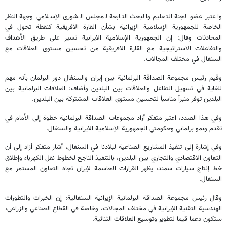
واعتبر عضو لجنة التعليم والبحث التابعة لمجلس الشورى الإسلامي وجهة النظر
الخاصة للجمهورية الإسلامية الإيرانية بشأن القارة الأفريقية كنقطة تحول في
المحادثات وقال: إن الجمهورية الإسلامية الايرانية تسير على طريق الأهداف
والتفاعلات الاستراتيجية مع القارة الافريقية من تحسين مستوى العلاقات مع
السنغال في مختلف المجالات.
وقيم رئيس مجموعة الصداقة البرلمانية بين إيران والسنغال دور البرلمان بأنه مهم
للغاية في تسهيل التفاعل والعلاقات بين البلدين وأضاف: العلاقات البرلمانية بين
البلدين توفر منبراً مناسباً لتحسين مستوى العلاقات المشتركة بين البلدين.
وفي هذا الصدد، اعتبر متفكر أزاد مجموعات الصداقة البرلمانية خطوة إلى الأمام في
تقدم ونمو برلماني وحكومتي الجمهورية الإسلامية الايرانية والسنغال.
وفي إشارة إلى تنفيذ المشاريع الصناعية لبلادنا في السنغال، أشار متفكر أزاد إلى أن
التعاون الاقتصادي والتجاري بين البلدين، بالتنفيذ الناجح لخطوط نقل الكهرباء وإطلاق
خط إنتاج سيارات سمند، يظهر القرارات الحاسمة لإيران تجاه التعاون المستمر مع
السنغال.
وقال رئيس مجموعة الصداقة البرلمانية الإيرانية السنغالية: إن الخبرات والتطورات
الهندسية التقنية الإيرانية في مختلف المجالات، وخاصة في القطاع الصناعي والزراعي،
ستكون دعما قيما لتطوير وتوسيع العلاقات الثنائية.