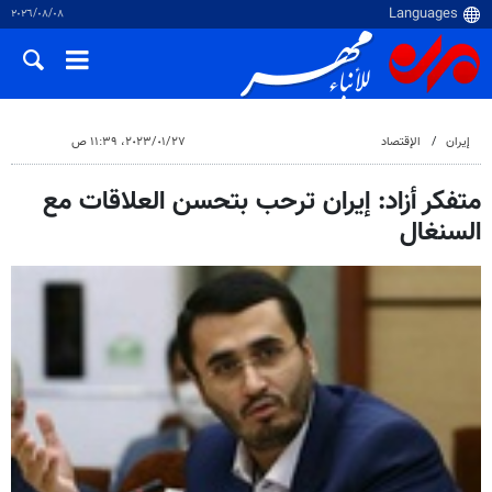
٠٨‏/٠٨‏/٢٠٢٦
إيران
الإقتصاد
٢٧‏/٠١‏/٢٠٢٣، ١١:٣٩ ص
متفكر أزاد: إيران ترحب بتحسن العلاقات مع
السنغال