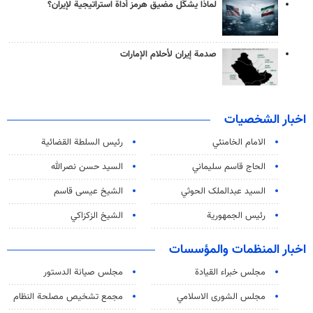
لماذا يشكّل مضيق هرمز أداة استراتيجية لإيران؟
صدمة إيران لأحلام الإمارات
اخبار الشخصيات
الامام الخامنئي
رئیس السلطة القضائیة
الحاج قاسم سليماني
السيد حسن نصرالله
السید عبدالملک الحوثي
الشيخ عيسى قاسم
رئيس الجمهورية
الشيخ الزكزاكي
اخبار المنظمات والمؤسسات
مجلس خبراء القيادة
مجلس صيانة الدستور
مجلس الشورى الاسلامي
مجمع تشخيص مصلحة النظام