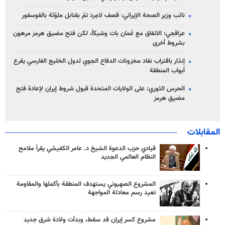
نائب وزير الصحة الإيراني: قصف لامِرد تمّ بقنابل ملوّثة بالفوسفور
عراقجي: الاتفاق مع عُمان بات وشيكاً، لكن فتح مضيق هرمز مرهون
بشروط أخرى
إنذار باقتراب نفاد مخزونات الدفاع الجوي لدول الخليج الفارسي يقرع
أبواب المنطقة
الحرس الثوري: على الولايات المتحدة قبول شروط إيران لإعادة فتح
مضيق هرمز
المقابلات
قيادي حزب الدعوة الشيخ د. عامر الكفيشي يقرأ ملامح
النظام العالمي الجديد
المشروع الصهيوني يستهدف المنطقة بأكملها والمقاومة
تعيد رسم معادلة المواجهة
مشروع كسر إيران قد سقط، وبدأت ولادة شرق جديد