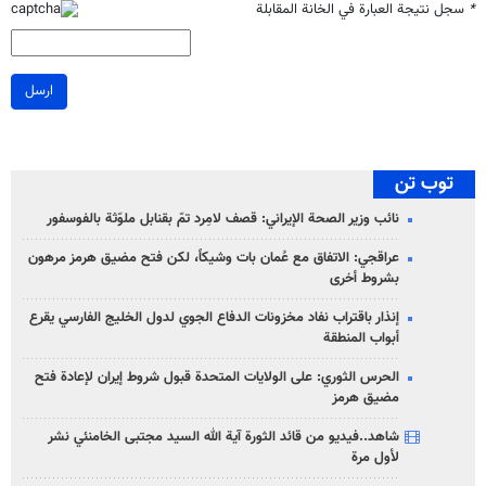
*
سجل نتيجة العبارة في الخانة المقابلة
ارسل
توب تن
نائب وزير الصحة الإيراني: قصف لامِرد تمّ بقنابل ملوّثة بالفوسفور
عراقجي: الاتفاق مع عُمان بات وشيكاً، لكن فتح مضيق هرمز مرهون
بشروط أخرى
إنذار باقتراب نفاد مخزونات الدفاع الجوي لدول الخليج الفارسي يقرع
أبواب المنطقة
الحرس الثوري: على الولايات المتحدة قبول شروط إيران لإعادة فتح
مضيق هرمز
شاهد..فيديو من قائد الثورة آية الله السيد مجتبى الخامنئي نشر
لأول مرة