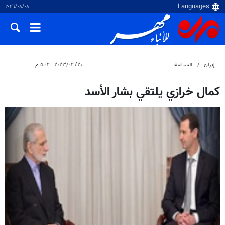
٠٨‏/٠٨‏/٢٠٢٦
إيران
السياسة
٢١‏/٠٣‏/٢٠٢٣، ٥:٠٣ م
كمال خرازي یلتقي بشار الأسد