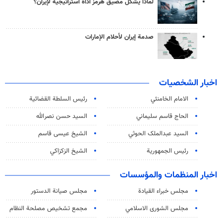
لماذا يشكّل مضيق هرمز أداة استراتيجية لإيران؟
صدمة إيران لأحلام الإمارات
اخبار الشخصيات
الامام الخامنئي
رئیس السلطة القضائیة
الحاج قاسم سليماني
السيد حسن نصرالله
السید عبدالملک الحوثي
الشيخ عيسى قاسم
رئيس الجمهورية
الشيخ الزكزاكي
اخبار المنظمات والمؤسسات
مجلس خبراء القيادة
مجلس صيانة الدستور
مجلس الشورى الاسلامي
مجمع تشخيص مصلحة النظام