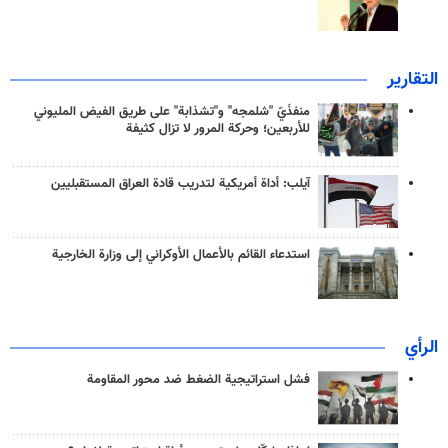
التقارير
منفذَيّ "شلمجه" و"تشذابة" على طريق الفيض المليوني
للأربعين؛ وحركة المرور لا تزال كثيفة
آيلب: أداة أمريكية لتدريب قادة العراق المستقبليين
استدعاء القائم بالأعمال الأوكراني إلى وزارة الخارجية
الرأي
فشل استراتيجية الضغط ضد محور المقاومة