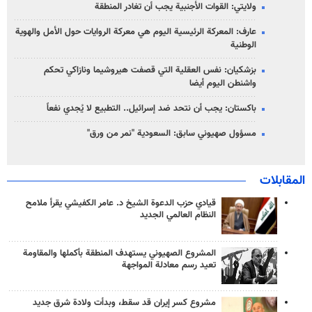
ولايتي: القوات الأجنبية يجب أن تغادر المنطقة
عارف: المعركة الرئيسية اليوم هي معركة الروايات حول الأمل والهوية
الوطنية
بزشكيان: نفس العقلية التي قصفت هيروشيما ونازاكي تحكم
واشنطن اليوم أيضا
باكستان: يجب أن نتحد ضد إسرائيل.. التطبيع لا يُجدي نفعاً
مسؤول صهيوني سابق: السعودية "نمر من ورق"
المقابلات
قيادي حزب الدعوة الشيخ د. عامر الكفيشي يقرأ ملامح
النظام العالمي الجديد
المشروع الصهيوني يستهدف المنطقة بأكملها والمقاومة
تعيد رسم معادلة المواجهة
مشروع كسر إيران قد سقط، وبدأت ولادة شرق جديد