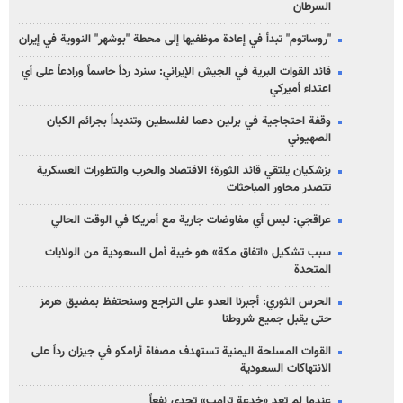
السرطان
"روساتوم" تبدأ في إعادة موظفيها إلى محطة "بوشهر" النووية في إيران
قائد القوات البرية في الجيش الإيراني: سنرد رداً حاسماً ورادعاً على أي
اعتداء أميركي
وقفة احتجاجية في برلين دعما لفلسطين وتنديداً بجرائم الكيان
الصهیوني
بزشكيان يلتقي قائد الثورة؛ الاقتصاد والحرب والتطورات العسكرية
تتصدر محاور المباحثات
عراقجي: ليس أي مفاوضات جارية مع أمريكا في الوقت الحالي
سبب تشكيل «اتفاق مكة» هو خيبة أمل السعودية من الولايات
المتحدة
الحرس الثوري: أجبرنا العدو على التراجع وسنحتفظ بمضيق هرمز
حتى يقبل جميع شروطنا
القوات المسلحة اليمنية تستهدف مصفاة أرامكو في جيزان رداً على
الانتهاكات السعودية
عندما لم تعد «خدعة ترامب» تجدي نفعاً