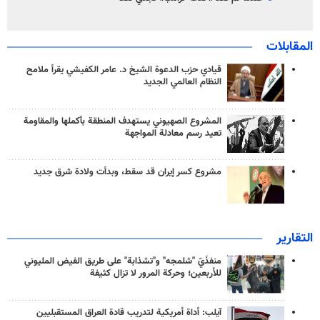
المقابلات
قيادي حزب الدعوة الشيخ د. عامر الكفيشي يقرأ ملامح
النظام العالمي الجديد
المشروع الصهيوني يستهدف المنطقة بأكملها والمقاومة
تعيد رسم معادلة المواجهة
مشروع كسر إيران قد سقط، وبدأت ولادة شرق جديد
التقارير
منفذَيّ "شلمجه" و"تشذابة" على طريق الفيض المليوني
للأربعين؛ وحركة المرور لا تزال كثيفة
آيلب: أداة أمريكية لتدريب قادة العراق المستقبليين