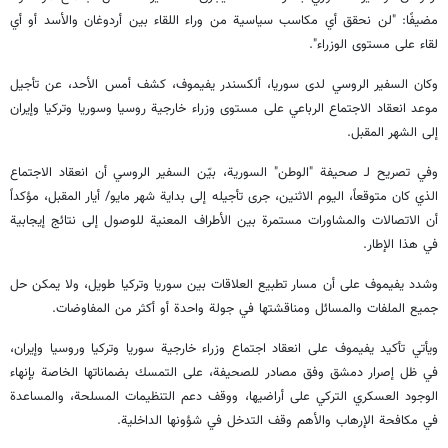
مضيفًا: "لن نحقق أي مكاسب سياسية من وراء اللقاء بين أردوغان والأسد أو أي
لقاء على مستوى الوزراء".
وكان السفير الروسي لدى سوريا، ألكسندر يفيموف، كشف أمس الأحد، عن تأجيل
موعد انعقاد الاجتماع الرباعي على مستوى وزراء خارجية روسيا وسوريا وتركيا وإيران
إلى الشهر المقبل.
وفي تصريح لـ صحيفة "الوطن" السورية، بيّن السفير الروسي أن انعقاد الاجتماع
الذي كان متوقعاً، اليوم الاثنين، جرى تأجيله إلى بداية شهر مايو/ أيار المقبل، مؤكداً
أن الاتصالات والمشاورات مستمرة بين الأطراف المعنية للوصول إلى نتائج إيجابية
في هذا الإطار.
وشدد يفيموف على أن مسار تطبيع العلاقات بين سوريا وتركيا طويل، ولا يمكن حل
جميع الملفات والمسائل ومناقشتها في جولة واحدة أو أكثر من المفاوضات.
ويأتي تأكيد يفيموف على انعقاد اجتماع وزراء خارجية سوريا وتركيا وروسيا وإيران،
في ظل إصرار دمشق وفق مصادر للصحيفة، على التمسك بضماناتها الخاصة بإنهاء
الوجود العسكري التركي على أراضيها، ووقف دعم التنظيمات المسلحة، والمساعدة
في مكافحة الإرهاب والأهم وقف التدخل في شؤونها الداخلية.