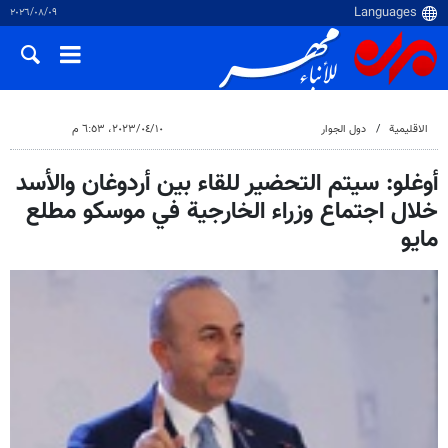
٠٩‏/٠٨‏/٢٠٢٦
الاقلیمیة
دول الجوار
١٠‏/٠٤‏/٢٠٢٣، ٦:٥٣ م
أوغلو: سيتم التحضير للقاء بين أردوغان والأسد
خلال اجتماع وزراء الخارجية في موسكو مطلع
مايو