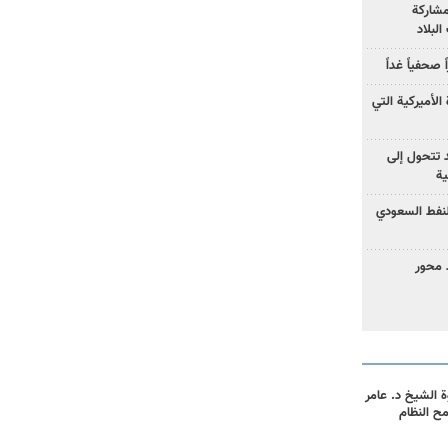
مشاركة
لبلاد
صحفياً غداً
الأميركية التي
د تتحول إلى
ية
نفط السعودي
 محور
 الشيخ د. عامر
مح النظام