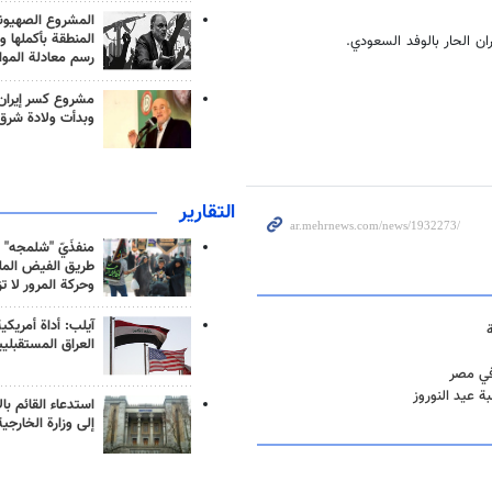
المشروع الصهيو
المنطقة بأكملها و
ن الحار بالوفد السعودي.
رسم معادلة الموا
مشروع كسر إيران
وبدأت ولادة شرق
التقارير
منفذَيّ "شلمجه" 
طريق الفيض الملي
وحركة المرور لا ت
آيلب: أداة أمريكي
العراق المستقبلي
في مصر
ة عيد النوروز
استدعاء القائم بال
إلى وزارة الخارجية