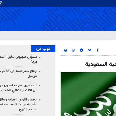
توب تن
مسؤول صهيوني سابق: السعو
ورق"
جية السعودية
للبرميل
الصحفيون هم مجاهدون مهمت
عن الاقتدار الثقافي للشعب
الحرس الثوري: اعتراف وسائل 
الأجنبية بهزيمة ترامب هو ثم
الإعلام الثوري