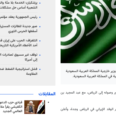
پزشکیان: الخدمة بلا منّة وال
الشعبية أساس حل مشكلات ا
رئيس الجمهورية يعقد مؤتمراً 
صور جديدة للطائرات المسيّرة 
أسقطها الحرس الثوري
التلغراف: الحرب على إيران ق
أحد الأخطاء الأمريكية التاريخ
توقف غير مسبوق لصادرات ال
إلى أميركا
فشل استراتيجية الضغط ضد
وزير خارجية المملكة العربية السعودية
المقاومة
ة في المملكة العربية السعودية.
فور وصوله إلى الرياض، مع عبد المجيد بن
المقابلات
قيادي حزب الدعوة
الكفيشي يقرأ ملا
الوفد الإيراني في الرياض وجدة، وأعلن
العالمي الجديد