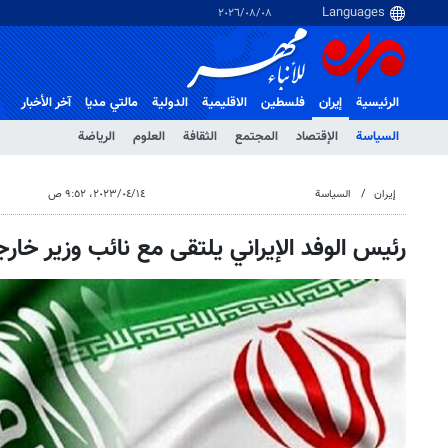
٠٨‏/٠٨‏/٢٠٢٦
الرئيسية
إيران
فلسطین
الاقلیمیة
الدولية
مالتي مدیا
آخر الأخبار
السياسة
الإقتصاد
المجتمع
الثقافة
العلوم
الرياضة
إيران
السياسة
١٤‏/٠٤‏/٢٠٢٣، ٩:٥٢ ص
رئيس الوفد الإيراني يلتقى مع نائب وزير خار