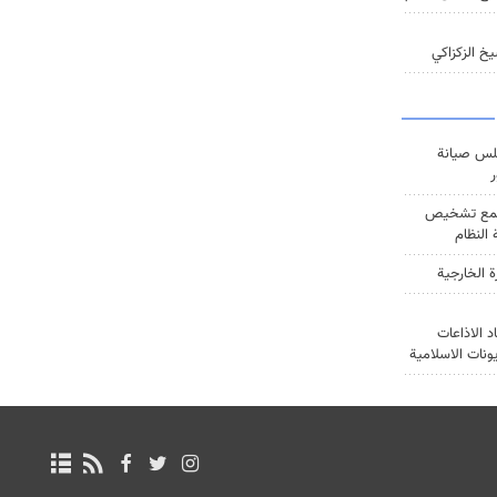
خ الزكزاكي
س صيانة
ر
ع تشخيص
النظام
ة الخارجية
د الاذاعات
يونات الاسلامية