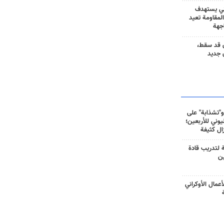
ني يستهدف
المقاومة تعيد
جهة
 قد سقط،
 جديد
و"تشذابة" على
وني للأربعين؛
زال كثيفة
ة لتدريب قادة
ين
أعمال الأوكراني