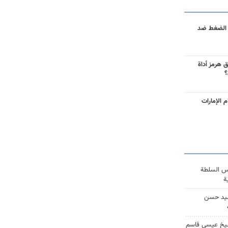
 الضغط ضد
 هرمز أداة
؟
 الإمارات
س السلطة
ة
يد حسن
يخ عيسى قاسم