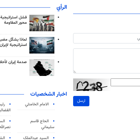
الرأي
فشل استراتيجية
محور المقاومة
لماذا يشكّل مضيق
استراتيجية لإيران
صدمة إيران لأحلام
اخبار الشخصيات
ارسل
الامام الخامنئي
رئی
القضائی
الحاج قاسم
الس
سليماني
نصرالله
السید عبدالملک
الش