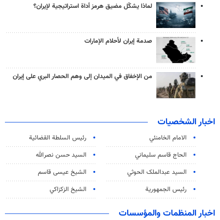
لماذا يشكّل مضيق هرمز أداة استراتيجية لإيران؟
صدمة إيران لأحلام الإمارات
من الإخفاق في الميدان إلى وهم الحصار البري على إيران
اخبار الشخصيات
الامام الخامنئي
رئیس السلطة القضائیة
الحاج قاسم سليماني
السيد حسن نصرالله
السید عبدالملک الحوثي
الشيخ عيسى قاسم
رئيس الجمهورية
الشيخ الزكزاكي
اخبار المنظمات والمؤسسات