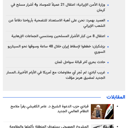
وزارة الأمن الإيرانية: اعتقال 21 عميلاً للموساد و4 أشرار مسلح في
كرمان
العميد بهمرد: نحن على أهبة الاستعداد للتضحية بأرواحنا دفاعاً عن
الشعب الإيراني
اعتقال 8 من كبار الأشرار المسلحين ومنتسبي الجماعات الإرهابية
بزشكيان: خططوا لإسقاط إيران خلال 48 ساعة وسوقها نحو السيناريو
السوري
حادث بحري آخر قبالة سواحل عُمان
غريب آبادي: لم نُجرِ أي مفاوضات مع أمريكا في الأيام الأخيرة..المسار
الجديد لمضيق هرمز مؤقت
المقابلات
قيادي حزب الدعوة الشيخ د. عامر الكفيشي يقرأ ملامح
النظام العالمي الجديد
المشروع الصهيوني يستهدف المنطقة بأكملها والمقاومة