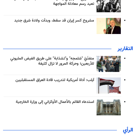
تعيد رسم معادلة المواجهة
مشروع كسر إيران قد سقط، وبدأت ولادة شرق جديد
التقارير
منفذَيّ "شلمجه" و"تشذابة" على طريق الفيض المليوني
للأربعين؛ وحركة المرور لا تزال كثيفة
آيلب: أداة أمريكية لتدريب قادة العراق المستقبليين
استدعاء القائم بالأعمال الأوكراني إلى وزارة الخارجية
الرأي