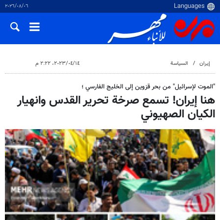
٠٦‏/٠٨‏/٢٠٢٦
إيران
السياسة
١٤‏/٠٤‏/٢٠٢٣، ٢:٢٢ م
"الموت لإسرائيل" من بحر قزوين إلى الخليج الفارسي ؛
هنا إيران! تسمع صرخة تحرير القدس وانهيار
الكيان الصهيوني