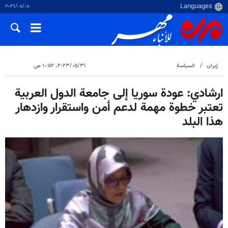
٠٨‏/٠٨‏/٢٠٢٦
إيران
السياسة
٣١‏/٠٥‏/٢٠٢٣، ١٠:٥٢ ص
ارشادي: عودة سوريا إلى جامعة الدول العربية
تعتبر خطوة مهمة لدعم أمن واستقرار وازدهار
هذا البلد