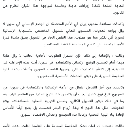
الحاجة الملحة لاتخاذ إجراءات عاجلة وحاسمة لمواجهة هذا الكيان الخارج عن
القانون.
وأضافت مساعدة مندوب إيران في الأمم المتحدة: ان الوضع الإنساني في سوريا لا
يزال يواجه تحديات. المستوى الحالي للتمويل المخصص للاستجابة الإنسانية
لسوريا أقل بكثير مما هو مطلوب. هذا النقص الحاد في التمويل يعيق بشدة قدرة
الأمم المتحدة على تقديم المساعدة الكافية للمحتاجين.
وقالت : بالإضافة إلى ذلك، فإن استمرار العقوبات الأحادية الجانب لا يزال عقبة
مهمة أمام تحسين الوضع الإنساني والاقتصادي في سوريا. أدت هذه الإجراءات غير
القانونية إلى تفاقم التحديات التي يواجهها الشعب السوري وأعاقت بشدة قدرة
الحكومة السورية على توفير الخدمات الأساسية للمحتاجين.
وتابعت: من أجل التعامل الفعال مع الأزمة الإنسانية والاقتصادية في سوريا، من
الضروري اتباع نهج شامل. يجب أن يتضمن هذا النهج العديد من العناصر الرئيسية،
بما في ذلك توفير التمويل الكافي، وضمان التوزيع المحايد للمساعدات، ورفع
العقوبات. مثل هذا النهج لا ينقذ أرواح البشر فحسب، بل يضع أيضًا الأساس
لإعادة بناء البنية التحتية وإعادة بناء المجتمع وإنعاش الاقتصاد السوري.
وقالت ارشادي: إن إيران تشكر الحكومة السورية على التزامها الثابت بدعم الأمم