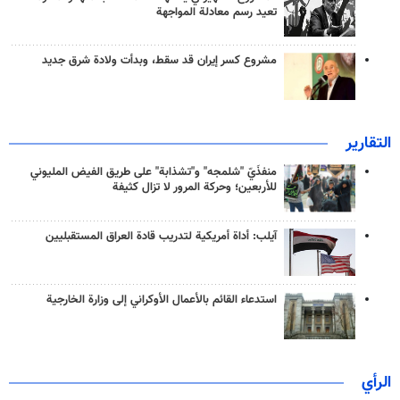
تعيد رسم معادلة المواجهة
مشروع كسر إيران قد سقط، وبدأت ولادة شرق جديد
التقارير
منفذَيّ "شلمجه" و"تشذابة" على طريق الفيض المليوني
للأربعين؛ وحركة المرور لا تزال كثيفة
آيلب: أداة أمريكية لتدريب قادة العراق المستقبليين
استدعاء القائم بالأعمال الأوكراني إلى وزارة الخارجية
الرأي