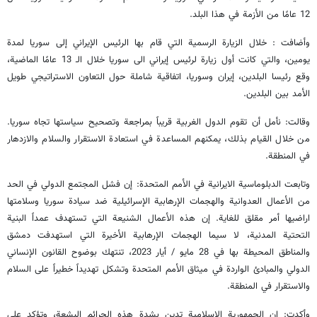
12 عامًا من الأزمة في هذا البلد.
وأضافت : خلال الزيارة الرسمية التي قام بها الرئيس الإيراني إلى سوريا لمدة
يومين، والتي كانت أول زيارة لرئيس إيراني الى سوريا خلال الـ 13 عامًا الماضية،
وقع رئيسا البلدين، إيران وسوريا، اتفاقية شاملة حول التعاون الاستراتيجي طويل
الأمد بين البلدين.
وقالت: نأمل أن تقوم الدول الغربية قريباً بمراجعة وتصحيح سياستها تجاه سوريا.
من خلال القيام بذلك، يمكنهم المساعدة في استعادة الاستقرار والسلام والازدهار
في المنطقة.
وتابعت الدبلوماسية الايرانية في الأمم المتحدة: إن فشل المجتمع الدولي في الحد
من الأعمال العدوانية والهجمات الإرهابية الإسرائيلية ضد سيادة سوريا وسلامتها
اراضيها أمر مقلق للغاية. إن هذه الأعمال الشنيعة التي تستهدف عمداً البنية
التحتية المدنية، لا سيما الهجمات الإرهابية الأخيرة التي استهدفت دمشق
والمناطق المحيطة بها في 28 مايو / أيار 2023، تنتهك بوضوح القانون الإنساني
الدولي والمبادئ الواردة في ميثاق الأمم المتحدة وتشكل تهديداً خطيراً على السلام
والاستقرار في المنطقة.
وأكدت: إن الجمهورية الإسلامية تدين بشدة هذه الجرائم البشعة، وتؤكد على