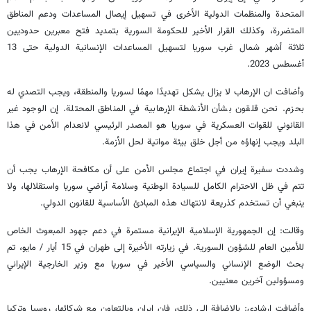
المتحدة والمنظمات الدولية الأخرى في تسهيل إيصال المساعدات ودعم المناطق
المتضررة، وكذلك القرار الأخير للحكومة السورية بتمديد فتح معبرين حدوديين
ثلاثة أشهر شمال غرب سوريا لتسهيل المساعدات الإنسانية الدولية حتى 13
أغسطس 2023.
وأضافت ان الإرهاب لا يزال يشكل تهديدًا مهمًا لسوريا والمنطقة، ويجب التصدي له
بحزم. نحن قلقون بشأن الأنشطة الإرهابية في المناطق المحتلة. إن الوجود غير
القانوني للقوات العسكرية في سوريا هو المصدر الرئيسي لانعدام الأمن في هذا
البلد ويجب إنهاؤه من أجل خلق بيئة مواتية لحل الأزمة.
وشددت سفيرة إيران في اجتماع مجلس الأمن على أن مكافحة الإرهاب يجب أن
تتم في ظل الاحترام الكامل للسيادة الوطنية وسلامة أراضي سوريا واستقلالها، ولا
ينبغي أن تستخدم كذريعة لانتهاك هذه المبادئ الأساسية للقانون الدولي.
وقالت: إن الجمهورية الإسلامية الإيرانية مستمرة في دعم جهود المبعوث الخاص
للأمين العام للشؤون السورية. في زيارته الأخيرة إلى طهران في 15 أيار / مايو، تم
بحث الوضع الإنساني والسياسي الأخير في سوريا مع وزير الخارجية الإيراني
ومسؤولين آخرين معنيين.
وأضافت إرشادي: بالإضافة إلى ذلك، فإن إيران وبالتعاون مع شركائها، روسيا وتركيا