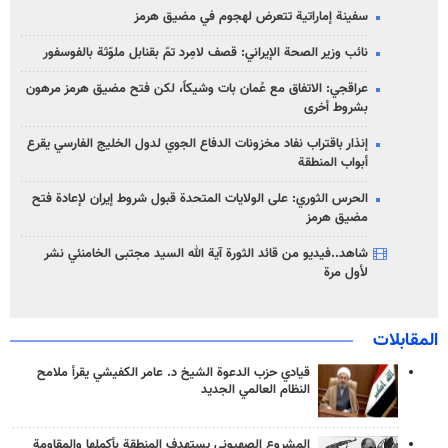
سفينة إماراتية تتعرض لهجوم في مضيق هرمز
نائب وزير الصحة الإيراني: قصف لامِرد تمّ بقنابل ملوّثة بالفوسفور
عراقجي: الاتفاق مع عُمان بات وشيكاً، لكن فتح مضيق هرمز مرهون
بشروط أخرى
إنذار باقتراب نفاد مخزونات الدفاع الجوي لدول الخليج الفارسي يقرع
أبواب المنطقة
الحرس الثوري: على الولايات المتحدة قبول شروط إيران لإعادة فتح
مضيق هرمز
شاهد..فيديو من قائد الثورة آية الله السيد مجتبى الخامنئي نشر
لأول مرة
المقابلات
قيادي حزب الدعوة الشيخ د. عامر الكفيشي يقرأ ملامح
النظام العالمي الجديد
المشروع الصهيوني يستهدف المنطقة بأكملها والمقاومة