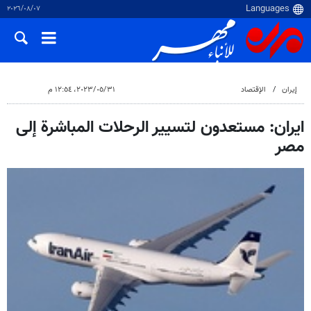
٠٧‏/٠٨‏/٢٠٢٦
إيران
الإقتصاد
٣١‏/٠٥‏/٢٠٢٣، ١٢:٥٤ م
ایران: مستعدون لتسيير الرحلات المباشرة إلى
مصر