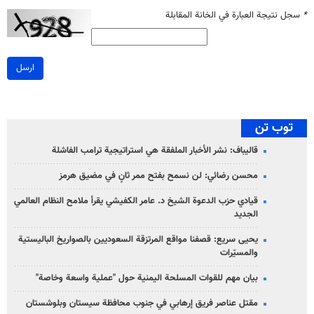
*
سجل نتيجة العبارة في الخانة المقابلة
ارسل
توب تن
قاليباف: نشر الأخبار الملفقة هي استراتيجية ترامب الفاشلة
محسن رضائي: لن نسمح بفتح ممر ثانٍ في مضيق هرمز
قيادي حزب الدعوة الشيخ د. عامر الكفيشي يقرأ ملامح النظام العالمي
الجديد
يحيى سريع: قصفنا مواقع المرتزقة السعوديين بالصواريخ الباليستية
والمسيّرات
بيان مهم للقوات المسلحة اليمنية حول "عملية واسعة وخاصة"
مقتل عناصر فريق إرهابي في جنوب محافظة سيستان وبلوشستان