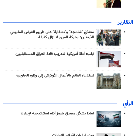
التقارير
منفذَيّ "شلمجه" و"تشذابة" على طريق الفيض المليوني
للأربعين؛ وحركة المرور لا تزال كثيفة
آيلب: أداة أمريكية لتدريب قادة العراق المستقبليين
استدعاء القائم بالأعمال الأوكراني إلى وزارة الخارجية
الرأي
لماذا يشكّل مضيق هرمز أداة استراتيجية لإيران؟
صدمة إيران لأحلام الإمارات