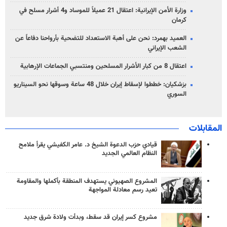
وزارة الأمن الإيرانية: اعتقال 21 عميلاً للموساد و4 أشرار مسلح في
كرمان
العميد بهمرد: نحن على أهبة الاستعداد للتضحية بأرواحنا دفاعاً عن
الشعب الإيراني
اعتقال 8 من كبار الأشرار المسلحين ومنتسبي الجماعات الإرهابية
بزشكيان: خططوا لإسقاط إيران خلال 48 ساعة وسوقها نحو السيناريو
السوري
المقابلات
قيادي حزب الدعوة الشيخ د. عامر الكفيشي يقرأ ملامح
النظام العالمي الجديد
المشروع الصهيوني يستهدف المنطقة بأكملها والمقاومة
تعيد رسم معادلة المواجهة
مشروع كسر إيران قد سقط، وبدأت ولادة شرق جديد