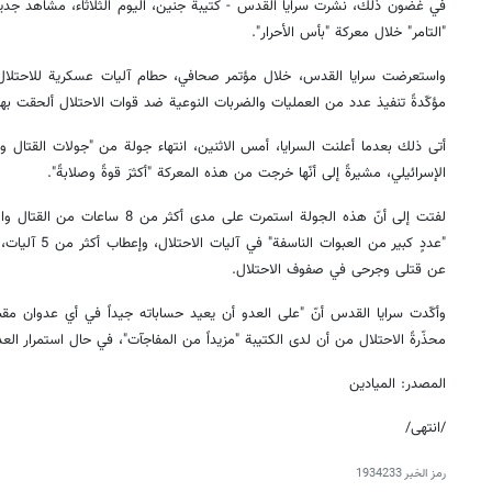
في غضون ذلك، نشرت سرايا القدس - كتيبة جنين، اليوم الثلاثاء، مشاهد جديدة
"التامر" خلال معركة "بأس الأحرار".
واستعرضت سرايا القدس، خلال مؤتمر صحافي، حطام آليات عسكرية للاحتلال ا
مؤكّدةً تنفيذ عدد من العمليات والضربات النوعية ضد قوات الاحتلال ألحقت بهم
أتى ذلك بعدما أعلنت السرايا، أمس الاثنين، انتهاء جولة من "جولات القتال و
الإسرائيلي، مشيرةً إلى أنّها خرجت من هذه المعركة "أكثرَ قوةً وصلابةً".
لفتت إلى أنّ هذه الجولة استمرت على مد
"عددٍ كبير من الع
عن قتلى وجرحى في صفوف الاحتلال.
وأكّدت سرايا القدس أنّ "على العدو أن يعيد حساباته جيداً في أي عدوان مق
محذّرةً الاحتلال من أن لدى الكتيبة "مزيداً من المفاجآت"، في حال استمرار العد
المصدر: المیادین
/انتهی/
رمز الخبر
1934233