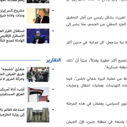
رسم معادلة الموا
مشروع كسر إيران
وبدأت ولادة شرق
لتي تضررت بشكل رئيسي من أجل التحقيق
الجزء السفلي من الجسم، ممّا يشير إلى
استقلال القرار الع
الاستقرار الإقليم
الهادئة تصنع التأث
ملانية ستجعل كل عملية في جنين أكثر
التقارير
 أكثر خطورة وفتكاً"، مبيّناً أنّ "ذلك
نطقة عسكرية".
منفذَيّ "شلمجه" 
طريق الفيض الملي
فظ من عملية كبيرة شمالي نابلس"، فيما
وحركة المرور لا ت
ذه التهديدات بعمليات اعتقال وعمليات
آيلب: أداة أمريكي
العراق المستقبلي
توى السياسي، يفضلان في هذه المرحلة
استدعاء القائم بال
إلى وزارة الخارجية
ة واسعة في منطقة جنين، فإنّ الجيش