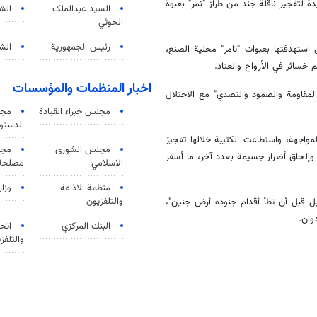
 لتفجير ناقلة جند من طراز "نمر" بعبوة
السید عبدالملک
الش
الحوثي
رئيس الجمهورية
الشي
ستهدفتها بعبوات "تامر" محلية الصنع،
 خسائر في الأرواح والعتاد.
اخبار المنظمات والمؤسسات
المقاومة والصمود والتصدي" مع الاحتلال
مجلس خبراء القيادة
مجل
الدستو
ى أكثر من 8 ساعات من القتال والمواجهة، واستطاعت الكتيبة خلالها تفجيرَ
مجلس الشورى
مجم
بوات الناسفة" في آليات الاحتلال، وإعطاب أكثر من 5 آليات، وإلحاق أضرار جسيمة بعدد آخر، ما أسفر
الاسلامي
مصلحة 
منظمة الاذاعة
وزار
والتلفزیون
بل قبل أن تطأ أقدام جنوده أرض جنين"،
وان.
البنك المركزي
اتحا
والتلفز