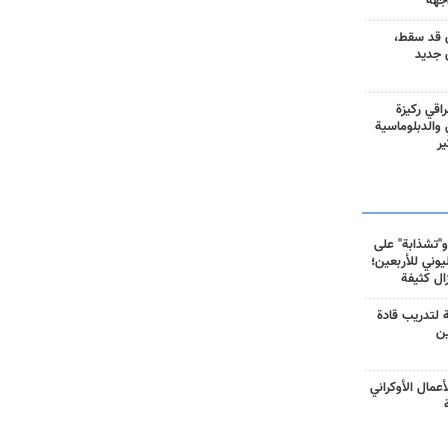
جهة
 قد سقط،
 جديد
راقي ركيزة
ي والدبلوماسية
ير
و"تشذابة" على
وني للأربعين؛
زال كثيفة
ة لتدريب قادة
ين
أعمال الأوكراني