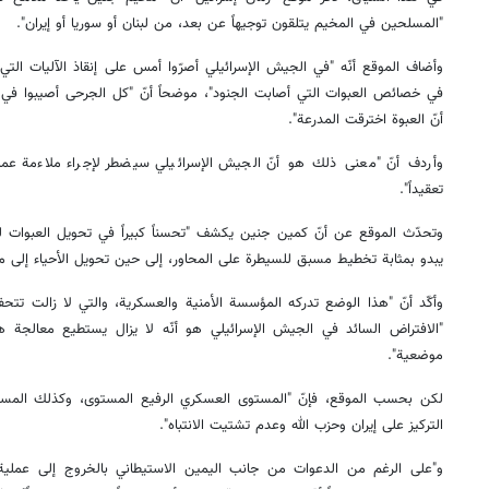
"المسلحين في المخيم يتلقون توجيهاً عن بعد، من لبنان أو سوريا أو إيران".
وأضاف الموقع أنّه "في الجيش الإسرائيلي أصرّوا أمس على إنقاذ الآليات ا
في خصائص العبوات التي أصابت الجنود"، موضحاً أنّ "كل الجرحى أصيبوا في 
أنّ العبوة اخترقت المدرعة".
وأردف أنّ "معنى ذلك هو أنّ الجيش الإسرائيلي سيضطر لإجراء ملاءمة ع
تعقيداً".
وتحدّث الموقع عن أنّ كمين جنين يكشف "تحسناً كبيراً في تحويل العبوات لتصبح
يبدو بمثابة تخطيط مسبق للسيطرة على المحاور، إلى حين تحويل الأحياء إلى م
وأكّد أنّ "هذا الوضع تدركه المؤسسة الأمنية والعسكرية، والتي لا زالت تتح
"الافتراض السائد في الجيش الإسرائيلي هو أنّه لا يزال يستطيع معالجة ه
موضعية".
لكن بحسب الموقع، فإنّ "المستوى العسكري الرفيع المستوى، وكذلك المس
التركيز على إيران وحزب الله وعدم تشتيت الانتباه".
و"على الرغم من الدعوات من جانب اليمين الاستيطاني بالخروج إلى عملي