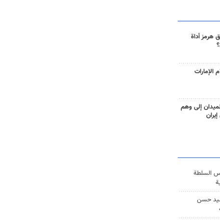
 هرمز أداة
؟
 الإمارات
ميدان إلى وهم
إيران
س السلطة
ة
يد حسن