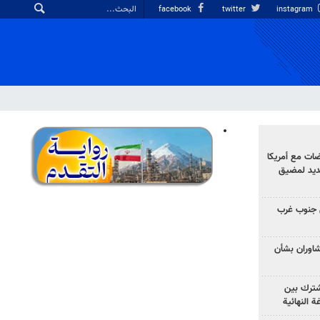
facebook
twitter
instagram
ضات مع أمريكا
جديد لمضيق
 جنوب غرب
تشاوران بشأن
مشترك بين
ة النهائية