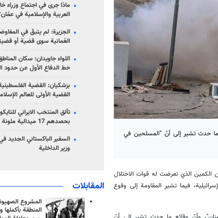
ماذا جرى في اجتماع وزراء خا
العربية والإسلامية في عمّان؟
الجزيرة: لم يتبقّ في المفاوضا
العُمانية سوى قضية أو قضيت
اللواء جاويدان: سكان المناط
خط الدفاع الأول عن حدود الب
بزشكيان: القضية الفلسطينية 
القضية الأولى للعالم الإسلام
تألق المنتخب الايراني للتاي
بحصدهم 17 ميدالية ملونة
 ما حدث تشير إلى أنّ "المسلحين في
السفير الباكستاني الجديد في
وزير الداخلية
 عن الكمين الذي تعرضت له قوات الاحتلال
المقابلات
ين بحسب الرواية الإسرائيلية، فيما تشير المقاومة إلى وقوع
المشروع الصهيو
المنطقة بأكملها و
ان"، وأنّ وقائع ما حدث تشير إلى أنّ