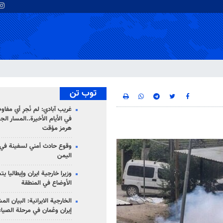
توب تن
غريب آبادي: لم نُجرِ أي مفاو
في الأيام الأخيرة..المسار ال
هرمز مؤقت
وقوع حادث أمني لسفينة في
اليمن
وزيرا خارجية ايران وإيطاليا ي
الأوضاع في المنطقة
الخارجية الايرانية: البيان ال
إيران وعُمان في مرحلة الصياغ