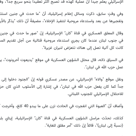
الإسرائيلي يعلم جيداً أنّ عملية كهذه قد تصبح أكثر تعقيداً بنحو سريع جداً"، وفقا
وفي وقتٍ سابق، ذكرت وسائل إعلام إسرائيلية، أنّ "ما حدث في جنين استثنا
وتفجيرها عن بعد واستدعاء مروحية لتنفيذ الإخلاء"، مضيفةً أنّ ذلك "يذكّر بالأي
وقال المعلق العسكري في قناة "كان" الإسرائيلية، إنّ "صور ما حدث في جنين تذكّ
في جنوب لبنان عندما كان يجري استدعاء مروحية قتالية من أجل تقديم المساع
كانت كل آلية تصل إلى هناك تتعرّض لنيران غزيرة".
في السياق ذاته، قال محلل الشؤون العسكرية في موقع "يديعوت أحرونوت"، يو
عمل حزب الله في لبنان".
ونقل موقع "والاه" الإسرائيلي، عن مصدر عسكري قوله إنّ "الجنود دخلوا إل
جداً كما كان يفعل حزب الله في لبنان"، في إشارة إلى الأسلوب الذي كان حزب
للاحتلال الإسرائيلي للجنوب اللبناني.
وأضاف أنّ "العبوة التي انفجرت في الحادث تزن على ما يبدو 40 كلغ، وأخرجت آلية فنتار المحدثة من الخدمة كلياً".
كذلك، تحدّث مراسل الشؤون العسكرية في قناة "كان" الإسرائيلية، إيتاي بلوم
(نسبةً إلى لبنان)"، قائلاً إنّ ذلك "أمر مقلق للغاية".