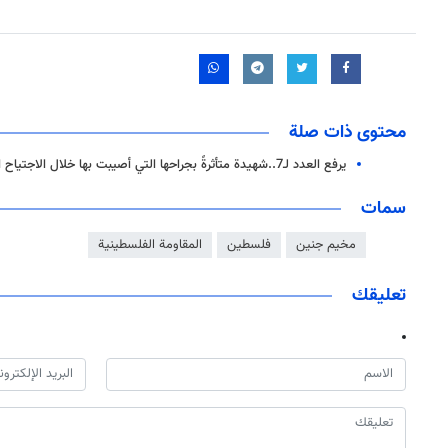
محتوى ذات صلة
يرفع العدد لـ7..شهيدة متأثرةً بجراحها التي أصيبت بها خلال الاجتياح الأخير لــ"جنين"
سمات
مخيم جنين
فلسطين
المقاومة الفلسطينية
تعليقك