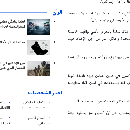
ً لـ "زمان إسرائيل".
الرأي
ئي جداً من حيث نوعية العبوة الناسفة
ام الأليمة في جنوب لبنان".
لماذا يشكّل مضيق
استراتيجية لإيران
ر تماماً بالحزام الأمني والأيام الأليمة
دة وإطلاق النار من أجل الإخلاء، فيما
صدمة إيران لأحلام
سي يهوشوع، إنّ "كمين جنين يذكّر بنمط
من الإخفاق في ال
الحصار البري على 
ى كمين في جنين تضمّن عبوة ناسفة قوية
 الله يستخدمه في لبنان أثناء مقاومته
اخبار الشخصيات
الامام الخامنئي
رئی
القضائی
نطال، عن أنّ "جنين تمرّ بعملية لبننة
الحاج قاسم
الس
سليماني
نصرالله