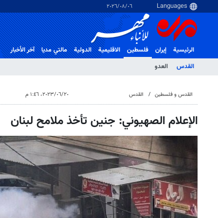
٠٦‏/٠٨‏/٢٠٢٦
الرئيسية
إيران
فلسطین
الاقلیمیة
الدولية
مالتي مدیا
آخر الأخبار
القدس
العدو
القدس و فلسطین
القدس
٢٠‏/٠٦‏/٢٠٢٣، ١:٤٦ م
الإعلام الصهیوني: جنين تأخذ ملامح لبنان