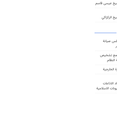
يخ عيسى قاسم
خ الزكزاكي
س صيانة
ر
ع تشخيص
النظام
ة الخارجية
د الاذاعات
يونات الاسلامية