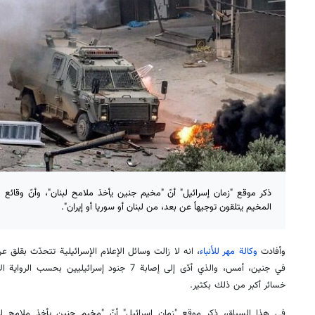
ذكر موقع "زمان إسرائيل" أنّ "مخيم جنين يأخذ ملامح لبنان"، وأنّ وقائع
المخيم يتلقون توجيهاً عن بعد، من لبنان أو سوريا أو إيران".
وأفادت
وكالة مهر للأنباء
، انه لا زالت وسائل الإعلام الإسرائيلية تتحدّث بقلق
في جنين، أمس، والذي أدّى إلى إصابة 7 جنود إسرائيلي
خسائر أكبر من ذلك بكثير.
في هذا السياق، ذكر موقع "زمان إسرائيل" أنّ "مخيم جنين يأخذ ملامح لبن