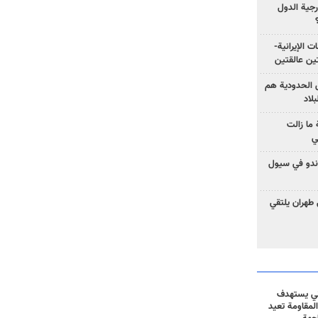
رجية الدول
ت الإيرانية-
ين عالقتين
ق الحدودية هم
لاد
ما زالت
ي
كوندو في سيول
 طهران يلتقي
ني يستهدف
المقاومة تعيد