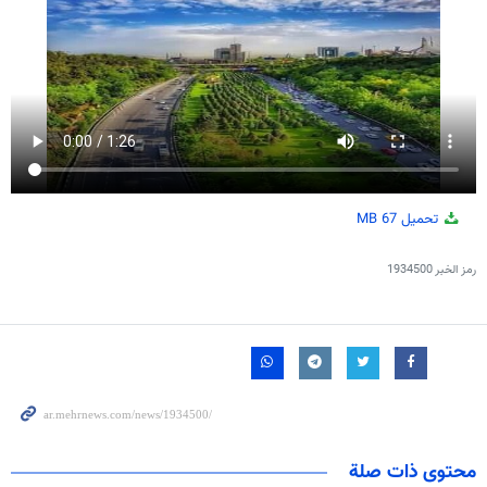
تحميل
67 MB
رمز الخبر
1934500
محتوى ذات صلة