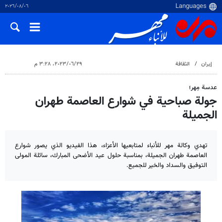
٠٦‏/٠٨‏/٢٠٢٦
إيران
الثقافة
٢٩‏/٠٦‏/٢٠٢٣، ٣:٢٨ م
عدسة مِهر؛
جولة صباحية في شوارع العاصمة طهران
الجميلة
تهدي وكالة مهر للأنباء لمتابعيها الأعزاء، هذا الفيديو الذي يصور شوارع
العاصمة طهران الجميلة، بمناسبة حلول عيد الأضحى المبارك، سائلة المولى
التوفيق والسداد والخير للجميع.