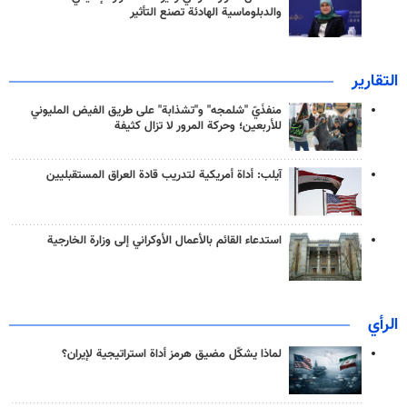
والدبلوماسية الهادئة تصنع التأثير
التقارير
منفذَيّ "شلمجه" و"تشذابة" على طريق الفيض المليوني
للأربعين؛ وحركة المرور لا تزال كثيفة
آيلب: أداة أمريكية لتدريب قادة العراق المستقبليين
استدعاء القائم بالأعمال الأوكراني إلى وزارة الخارجية
الرأي
لماذا يشكّل مضيق هرمز أداة استراتيجية لإيران؟