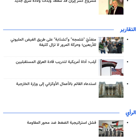
مشروع كسر إيران قد سقط، وبدأت ولادة شرق جديد
التقارير
منفذَيّ "شلمجه" و"تشذابة" على طريق الفيض المليوني
للأربعين؛ وحركة المرور لا تزال كثيفة
آيلب: أداة أمريكية لتدريب قادة العراق المستقبليين
استدعاء القائم بالأعمال الأوكراني إلى وزارة الخارجية
الرأي
فشل استراتيجية الضغط ضد محور المقاومة