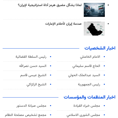
لماذا يشكّل مضيق هرمز أداة استراتيجية لإيران؟
صدمة إيران لأحلام الإمارات
اخبار الشخصيات
الامام الخامنئي
رئیس السلطة القضائیة
الحاج قاسم سليماني
السيد حسن نصرالله
السید عبدالملک الحوثي
الشيخ عيسى قاسم
رئيس الجمهورية
الشيخ الزكزاكي
اخبار المنظمات والمؤسسات
مجلس خبراء القيادة
مجلس صيانة الدستور
مجلس الشورى الاسلامي
مجمع تشخيص مصلحة النظام