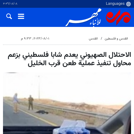
٠٨‏/٠٨‏/٢٠٢٦
القدس و فلسطین
القدس
٠١‏/٠٨‏/٢٠٢٣، ٩:٣٣ م
الاحتلال الصهيوني يعدم شابا فلسطيني بزعم
محاول تنفيذ عملية طعن قرب الخليل