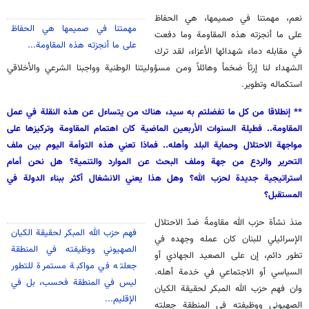
نعم،
مهمتنا في صميمها، هي الحفاظ
مهمتنا في صميمها هي الحفاظ
على ما أنجزته هذه المقاومة وما دفعت
على ما أنجزته هذه المقاومة...
في مقابله دماء شهدائها الأعزاء، لقد ترك
الشهداء لنا إرثاً ضخماً وهائلاً ومن مسؤوليتنا الوطنية وواجبنا الشرعي والأخلاقي
استكماله وتطوير.
** إنطلاقا من كل ما تفضلتم به سيد، هناك من يتساءل عن هذه النقلة في عمل
المقاومة.. فطيلة السنوات الأربعين الماضية كان اهتمام المقاومة وتركيزها على
مواجهة الاحتلال وحماية البلد وأهله.. فماذا تعني هذه التوأمة اليوم بين ملف
التحرير والردع من جهة وملف البحث عن الموارد والتنمية؟ هل نحن أمام
استراتيجية جديدة لحزب الله؟ وهل هذا يعني الانشغال أكثر ببناء الدولة في
المستقبل؟
منذ نشأة حزب الله مقاومةً ضدّ الاحتلال
فهم حزب الله المبكر لحقيقة الكيان
الإسرائيلي للبنان كان عمله وجهده في
الصهيوني ووظيفته في المنطقة
تطور دائم، إن على الصعيد الجهادي أو
جعلته في مواكبة مستمرة للتطور
السياسي أو الاجتماعي في خدمة أهله.
ليس في المنطقة فحسب، بل في
وان
فهم حزب الله المبكر لحقيقة الكيان
الإقليم...
الصهيوني ووظيفته في المنطقة جعلته