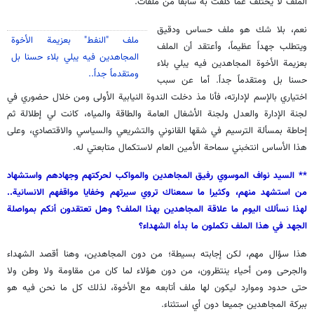
الملف لا يختلف عما كلفت به سابقا من ملفات.
نعم، بلا شك هو ملف حساس ودقيق
ملف "النفط" بعزيمة الأخوة
ويتطلب جهداً عظيماً، وأعتقد أن الملف
المجاهدين فيه يبلي بلاء حسنا بل
بعزيمة الأخوة المجاهدين فيه يبلي بلاء
ومتقدماً جداً..
حسنا بل ومتقدماً جداً. أما عن سبب
اختياري بالإسم لإدارته، فأنا مذ دخلت الندوة النيابية الأولى ومن خلال حضوري في
لجنة الإدارة والعدل ولجنة الأشغال العامة والطاقة والمياه، كانت لي إطلالة ثم
إحاطة بمسألة الترسيم في شقها القانوني والتشريعي والسياسي والاقتصادي، وعلى
هذا الأساس انتخبني سماحة الأمين العام لاستكمال متابعتي له.
** السيد نواف الموسوي رفيق المجاهدين والمواكب لحركتهم وجهادهم واستشهاد
من استشهد منهم، وكثيرا ما سمعناك تروي سيرتهم وخفايا مواقفهم الانسانية..
لهذا نسألك اليوم ما علاقة المجاهدين بهذا الملف؟ وهل تعتقدون أنكم بمواصلة
الجهد في هذا الملف تكملون ما بدأه الشهداء؟
هذا سؤال مهم، لكن إجابته بسيطة؛ من دون المجاهدين، وهنا أقصد الشهداء
والجرحى ومن أحياء ينتظرون، من دون هؤلاء لما كان من مقاومة ولا وطن ولا
حتى حدود وموارد ليكون لها ملف أتابعه مع الأخوة، لذلك كل ما نحن فيه هو
ببركة المجاهدين جميعا دون أي استثناء.