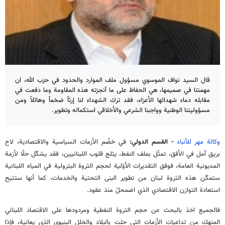
قال السيد نواف الموسوي مسؤول ملف الموارد والحدود في حزب الله، ان
مهمتنا في صميمها، هي الحفاظ على ما أنجزته هذه المقاومة وما دفعت في
مقابله دماء شهدائها الأعزاء، فقد ترك الشهداء لنا إرثاً ضخماً وهائلاً ومن
مسؤوليتنا الوطنية وواجبنا الشرعي والأخلاقي استكماله وتطوير.
وكالة مهر للأنباء
- القسم الدولي:
في خضّم الأزمات السياسية والاقتصادية، لاح
بريق أمل في الأفق، تمثّل بملف النفط، يثلج قلوب اللبنانيين، فقد يشكّل حلًا لأزمة
المديونية العامة، فوفق التقديرات الأوّلية لحجم الثروة البترولية في المياه اللبنانية
ستمكّن هذه الثروة لبنان من تطوير البنى التحتية والخدمات، كما أنها ستتيح
استعادة التوازن الاقتصادي الذي اضمحلّ منذ عقود.
فالجميع اخذ بالبحث عن حجم الثروة النفطية ومردودها على الاقتصاد اللبناني
المنهك من تداعيات الأزمات التي حلت بالبلاد والخلل البنيوي الذي يعانية، فإذا