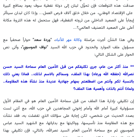
صدقت هذه التوقعات فإن تحوُّل لبنان إلى دولة نفطية سوف يعود بمنافع كبيرة
على الإقتصاد الوطني، من خلال خلق آلاف فرص العمل... وإذا كان لبنان سيتأثر
إيجاباً على الصعيد الداخلي من ثروته النفطية، فهل ستحمل له هذه الثروة مكانة
أعلى على الصعيد التصنيف العالمي؟...
وفي هذا الشأن أجرت مراسلة
وكالة مهر للأنباء
،
"وردة سعد"
حواراً صحفياً مع
مسؤول ملف الموارد والحدود في حزب الله
السيد
"نواف الموسوي"،
وأتى نص
الحوار على الشكل التالي:
** منذ أكثر من عام، جرى تكليفكم من قبل الأمين العام سماحة السيد حسن
نصرالله (حفظه الله ورعاه) بهذا الملف، وسماكم بالاسم لذلك.. فماذا يعني ذلك
بالنسبة لكم وأنتم من اضطلعتم بمهام جهادية عديدة منذ نشأة هذه المقاومة..
ولماذا أنتم بالذات وأهمية هذا الملف؟
إن تكليفي بإدارة هذا الملف من قبل سماحة الأمين العام هو في المقام الأول
مسؤولية كبيرة أمام الله وأمام إخوتي المجاهدين في حزب الله، مع أنني لست
بصدد الحديث عن شخصي، لكن إجابة على سؤالك الذي تفضلت به، فقد نشأت
مع هذه المقاومة منذ تأسيسها، وواكبتها مع بداياتها، مع الشهيد السيد عباس
الموسوي ثم مع سماحة الأمين العام السيد نصرالله، بالتالي، فإن تكليفي بهذا