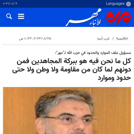
٠٩‏/٠٨‏/٢٠٢٦
الاقلیمیة
غرب آسیا
٢٥‏/٠٨‏/٢٠٢٣، ١٠:٣٢ ص
مسؤول ملف الموارد والحدود في حزب الله لـ"مهر":
كل ما نحن فيه هو ببركة المجاهدين فمن
دونهم لما كان من مقاومة ولا وطن ولا حتى
حدود وموارد