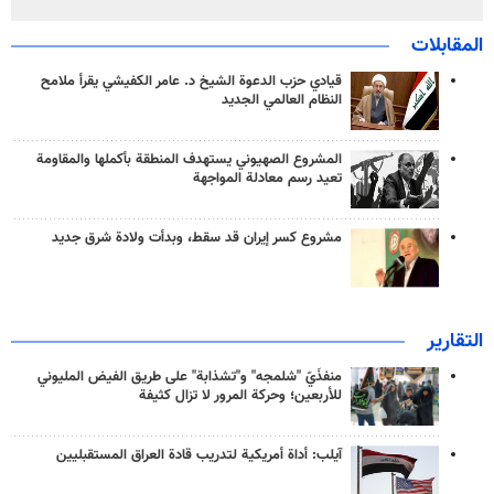
المقابلات
قيادي حزب الدعوة الشيخ د. عامر الكفيشي يقرأ ملامح
النظام العالمي الجديد
المشروع الصهيوني يستهدف المنطقة بأكملها والمقاومة
تعيد رسم معادلة المواجهة
مشروع كسر إيران قد سقط، وبدأت ولادة شرق جديد
التقارير
منفذَيّ "شلمجه" و"تشذابة" على طريق الفيض المليوني
للأربعين؛ وحركة المرور لا تزال كثيفة
آيلب: أداة أمريكية لتدريب قادة العراق المستقبليين