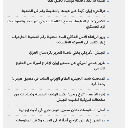
عندما لم تعد «خدعة ترامب» تجدي نفعاً
عراقجي: إيران ثابتة على عهدها بالمقاومة رغم كل الضغوط
الكعبي: خيار الدبلوماسية مع النظام السعودي غير مجدٍ والصواب هو
الرد العسكري
وزير الزراعة: الأمن الغذائي للبلاد محفوظ رغم الضغوط الخارجية..
إيران تنتصر في المعركة الاقتصادية
الجيش الأمريكي يخلي قاعدة الحرير بكردستان العراق
تقرير إعلامي أميركي عن مسعى إيران لإخراج أميركا من الخليج
الفارسي
المتحدث باسم الجيش: النظام الإيراني السائد في مضيق هرمز لا
رجعة فيه
زيارة الأربعين "درع روحي" لكسر الهزيمة النفسية وتحذيرات من
مخططات أمريكية لتفتيت الجيش
عُمان: المفاوضات بشأن مضيق هرمز تجري في أجواء إيجابية
ذو القدر: إيران لن تتراجع أبداً؛ لا في الحرب ولا في المفاوضات