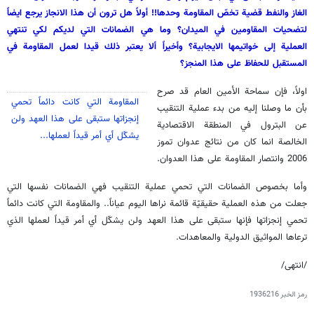
الغاز والنفط قضية تخصّ المقاومة وحدها!! أولاً هل ترون أن هذا الانجاز يرجع ايضاً
لتضحيات المقاومين في الميدان؟ وما هي الضمانات التي لديكم لكي تنتهي
العملية إلى خواتيمها الايجابية؟ وأخيراً ألا يعتبر ذلك قيدا لعمل المقاومة في
المستقبل للحفاظ على هذا المنجز؟
اولاً، فإن سماحة الأمين العام قد صرح
المقاومة التي كانت دائماً تحمي
بأن ما وصلنا إليه من بدء عملية التنقيب
إنجزاتها ستبقى على هذا العهد ولن
عن البترول في المنطقة الاقتصادية
يشكّل أي أمر قيداً لعملها...
الخالصة انما كان من نتائج عدوان تموز
2006 وانتصار المقاومة على هذا العدوان.
وأما بخصوص الضمانات التي تحمي عملية التنقيب فهي الضمانات نفسها التي
جعلت من هذه العملية حقيقيّة قائمة نراها اليوم عياناً.. والمقاومة التي كانت دائماً
تحمي إنجزاتها فإنها ستبقى على هذا العهد ولن يشكّل أي أمر قيداً لعملها
الذي
ترعاها المواثيق الدولية والمعاهدات.
/انتهى/
رمز الخبر
1936216