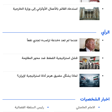
استدعاء القائم بالأعمال الأوكراني إلى وزارة الخارجية
الرأي
عندما لم تعد «خدعة ترامب» تجدي نفعاً
فشل استراتيجية الضغط ضد محور المقاومة
لماذا يشكّل مضيق هرمز أداة استراتيجية لإيران؟
اخبار الشخصيات
الامام الخامنئي
رئیس السلطة القضائیة