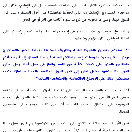
في مواكبة مستمرة للتطور ليس في المنطقة فحسب، بل في الإقليم، فكان في
مواجهة المشاريع الإستكبارية التي تخطّط لمنطقتنا من أجل السيطرة على قرار
الدول فيها، وعلى ما تحويه من ثروات سواء أكانت في البر أو في البحر.
وعليه، فإن جوهر دور حزب الله هو في إقامة دولة عادلة وقوية تحمي إنجازاتها التي
تحفظ لمواطني لبنان عزتهم وكرامتهم.
** بصفتكم معنيون بالشروط الفنية والظروف المحيطة بعملية الحفر والاستخراج
برمتها.. وفي حدود ما وصلت إليه دراساتكم الفنية في هذا المجال إلى أي حد أنتم
متفائلون بالعثور على كميات كافية من النفط والغاز في حقل قانا؟ وهل يمكن
القول أننا سنشهد دخول لبنان إلى نادي الدول المنتجة والمصدرة للغاز؟ وكيف
سينعكس ذلك على الأوضاع الاقتصادية والاجتماعية اللبنانية؟
أشارت الدراسات والمسوحات الزلزالية التي كانت قد أجرتها شركات أجنبية في منطقة
حوض البحر الأبيض المتوسط إلى وجود كميات كبيرة من النفط والغاز، وأن الكمية
الموجودة في المناطق البحرية اللبنانية أكبر من تلك الموجودة في فلسطين
المحتلة.
نحن الآن في مرحلة ترقب للنتائج التي ستصدر عن الكونسورتيوم الذي يعمل حاليّا
في البلوك رقم 9 أي حقل قانا 31/1، ونأمل أن تكون النتائج إيجابية وأن يصار إلى