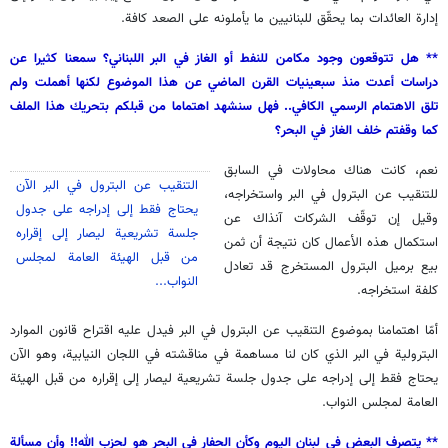
إدارة العائدات بما يحقّق للبنانيين ما يأملونه على الصعد كافة.
** هل تتوقعون وجود مكامن للنفط أو الغاز في البر اللبناني؟ سمعنا كثيرا عن
دراسات أعدت منذ سبعينيات القرن الماضي عن هذا الموضوع لكنها أهملت ولم
تلق الاهتمام الرسمي الكافي.. فهل سنشهد اهتماما من قبلكم بتحريك هذا الملف
كما وقفتم خلف الغاز في البحر؟
نعم، كانت هناك محاولات في السابق
التنقيب عن البترول في البر الآن
للتنقيب عن البترول في البر واستخراجه،
يحتاج فقط إلى إدراجه على جدول
وقيل إن توقّف الشركات آنذاك عن
جلسة تشريعية ليصار إلى إقراره
استكمال هذه الأعمال كان نتيجة أن ثمن
من قبل الهيئة العامة لمجلس
بيع برميل البترول المستخرج قد تعادل
النواب...
كلفة استخراجه.
أمّا اهتمامنا بموضوع التنقيب عن البترول في البر فيدل عليه اقتراح قانون الموارد
البترولية في البر الذي كان لنا مساهمة في مناقشته في اللجان النيابية، وهو الآن
يحتاج فقط إلى إدراجه على جدول جلسة تشريعية ليصار إلى إقراره من قبل الهيئة
العامة لمجلس النواب.
** يتصرف البعض في لبنان اليوم وكأن الحفار في البحر هو لحزب الله!! وأن مسألة