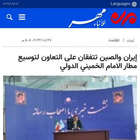
٠٧‏/٠٨‏/٢٠٢٦
إيران
الإقتصاد
٢٧‏/٠٨‏/٢٠٢٣، ٥:٠٨ م
إيران والصين تتفقان على التعاون لتوسيع
مطار الامام الخميني الدولي