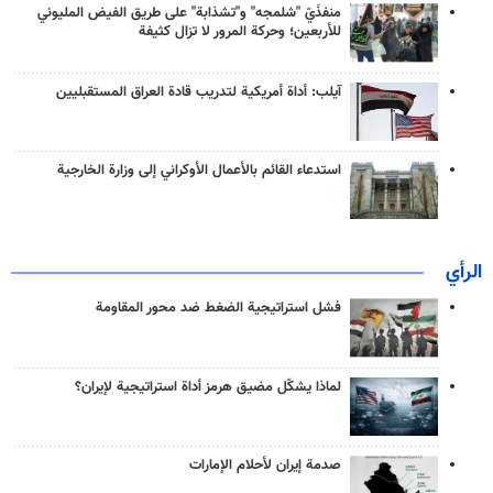
منفذَيّ "شلمجه" و"تشذابة" على طريق الفيض المليوني
للأربعين؛ وحركة المرور لا تزال كثيفة
آيلب: أداة أمريكية لتدريب قادة العراق المستقبليين
استدعاء القائم بالأعمال الأوكراني إلى وزارة الخارجية
الرأي
فشل استراتيجية الضغط ضد محور المقاومة
لماذا يشكّل مضيق هرمز أداة استراتيجية لإيران؟
صدمة إيران لأحلام الإمارات