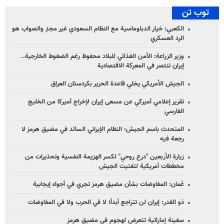
توب تن
الكعبي: خيار الدبلوماسية مع النظام السعودي غير مجدٍ والصواب هو
الرد العسكري
وزير الزراعة: الأمن الغذائي للبلاد محفوظ رغم الضغوط الخارجية..
إيران تنتصر في المعركة الاقتصادية
الجيش الأمريكي يخلي قاعدة الحرير بكردستان العراق
تقرير إعلامي أميركي عن مسعى إيران لإخراج أميركا من الخليج
الفارسي
المتحدث باسم الجيش: النظام الإيراني السائد في مضيق هرمز لا
رجعة فيه
زيارة الأربعين "درع روحي" لكسر الهزيمة النفسية وتحذيرات من
مخططات أمريكية لتفتيت الجيش
عُمان: المفاوضات بشأن مضيق هرمز تجري في أجواء إيجابية
ذو القدر: إيران لن تتراجع أبداً؛ لا في الحرب ولا في المفاوضات
سفينة إماراتية تتعرض لهجوم في مضيق هرمز