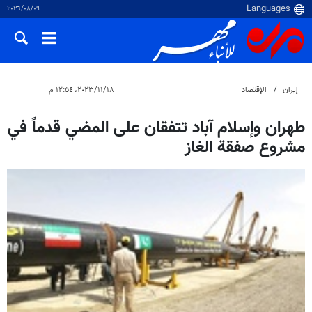
٠٩‏/٠٨‏/٢٠٢٦
إيران
الإقتصاد
١٨‏/١١‏/٢٠٢٣، ١٢:٥٤ م
طهران وإسلام آباد تتفقان على المضي قدماً في
مشروع صفقة الغاز