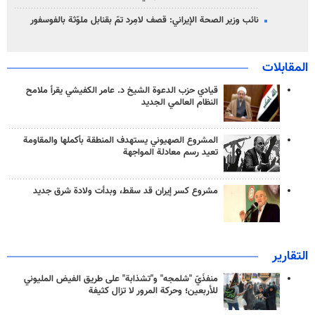
نائب وزير الصحة الإيراني: قصف لامِرد تمّ بقنابل ملوّثة بالفوسفور
المقابلات
قيادي حزب الدعوة الشيخ د. عامر الكفيشي يقرأ ملامح
النظام العالمي الجديد
المشروع الصهيوني يستهدف المنطقة بأكملها والمقاومة
تعيد رسم معادلة المواجهة
مشروع كسر إيران قد سقط، وبدأت ولادة شرق جديد
التقارير
منفذَيّ "شلمجه" و"تشذابة" على طريق الفيض المليوني
للأربعين؛ وحركة المرور لا تزال كثيفة