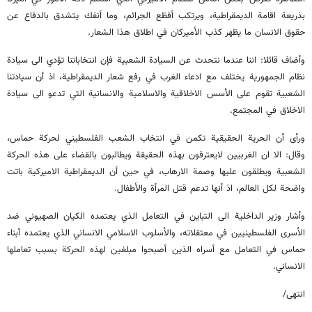
بذريعة اقامة الديمقراطية، ويرتكب أفظع الجرائم، وما أنفك يتشدق بالدفاع عن
حقوق الانسان ما يظهر كذب الأميركان في اطلاق هذا الشعار.
وأضاف قائلا: اننا عندما نتحدث عن السيادة الشعبية فإن انتخاباتنا تؤدي الى سيادة
نظام الجمهورية يختلف مع ادعاء الغرب في رفع شعار الديمقراطية، اذ أن سيادتنا
الشعبية تقوم على الأسس الاخلاقية والاسلامية والانسانية التي تدعو الى سيادة
الاخلاق في المجتمع.
ورأى أن الحرية الحقيقية تكمن في انتخاب الشعب الفلسطيني لحركة حماس،
وقال: الا ان الغربيين لايعترفون بهذه الحقيقة ويطالبون بالقضاء على هذه الحركة
الشعبية ويطلقون عليها وصمة الارهاب، في حين أن الديمقراطية الاميركية باتت
واضحة لكل العالم، اذ أنها تدعم قتل المرأة والأطفال.
وأشار وزير الداخلية الى التباين في التعامل الذي يعتمده الكيان الصهيوني ضد
الأسرى الفلسطينيين في معتقلاته، والأسلوب الاسلامي الانساني الذي يعتمده أبناء
حماس في التعامل مع أسراه الذين أصبحوا مبلغين لهذه الحركة بسبب تعاملها
الانساني.
انتهى/