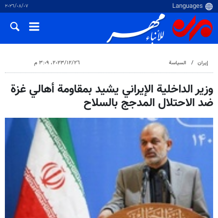
٠٧‏/٠٨‏/٢٠٢٦
إيران
السياسة
٢٦‏/١٢‏/٢٠٢٣، ٣:٠٩ م
وزير الداخلية الإيراني يشيد بمقاومة أهالي غزة
ضد الاحتلال المدجج بالسلاح