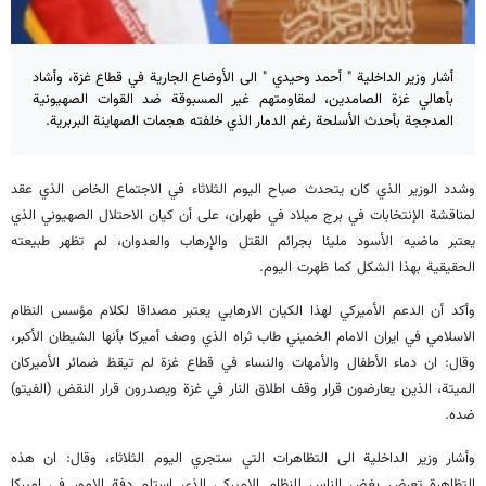
أشار وزير الداخلية " أحمد وحيدي " الى الأوضاع الجارية في قطاع غزة، وأشاد
بأهالي غزة الصامدين، لمقاومتهم غير المسبوقة ضد القوات الصهيونية
المدججة بأحدث الأسلحة رغم الدمار الذي خلفته هجمات الصهاينة البربرية.
وشدد الوزير الذي كان يتحدث صباح اليوم الثلاثاء في الاجتماع الخاص الذي عقد
لمناقشة الإنتخابات في برج ميلاد في طهران، على أن كيان الاحتلال الصهيوني الذي
يعتبر ماضيه الأسود مليئا بجرائم القتل والإرهاب والعدوان، لم تظهر طبيعته
الحقيقية بهذا الشكل كما ظهرت اليوم.
وأكد أن الدعم الأميركي لهذا الكيان الارهابي يعتبر مصداقا لكلام مؤسس النظام
الاسلامي في ايران الامام الخميني طاب ثراه الذي وصف أميركا بأنها الشيطان الأكبر،
وقال: ان دماء الأطفال والأمهات والنساء في قطاع غزة لم تيقظ ضمائر الأميركان
الميتة، الذين يعارضون قرار وقف اطلاق النار في غزة ويصدرون قرار النقض (الفيتو)
ضده.
وأشار وزير الداخلية الى التظاهرات التي ستجري اليوم الثلاثاء، وقال: ان هذه
التظاهرة تعرض بغض الناس للنظام الاميركي الذي استلم دفة الامور في اميركا