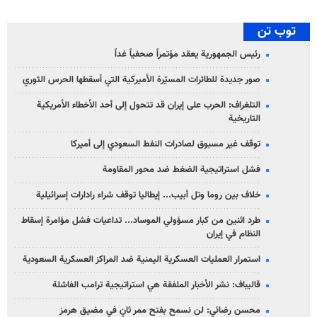
توب تن
رئيس الجمهورية يعقد مؤتمراً صحفياً غداً
صور جديدة للطائرات المسيّرة الأميركية التي أسقطها الحرس الثوري
التلغراف: الحرب على إيران قد تتحول إلى أحد الأخطاء الأمريكية
التاريخية
توقف غير مسبوق لصادرات النفط السعودي إلى أميركا
فشل استراتيجية الضغط ضد محور المقاومة
خلاف بين روما وتل أبيب... إيطاليا توقف شراء رادارات إسرائيلية
طرد اثنين من كبار مسؤولي الموساد... تداعيات فشل مؤامرة إسقاط
النظام في إيران
استمرار العمليات العسكرية اليمنية ضد المراكز العسكرية السعودية
قاليباف: نشر الأخبار الملفقة هي استراتيجية ترامب الفاشلة
محسن رضائي: لن نسمح بفتح ممر ثانٍ في مضيق هرمز