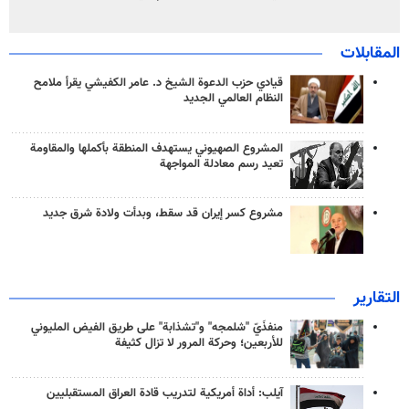
المقابلات
قيادي حزب الدعوة الشيخ د. عامر الكفيشي يقرأ ملامح
النظام العالمي الجديد
المشروع الصهيوني يستهدف المنطقة بأكملها والمقاومة
تعيد رسم معادلة المواجهة
مشروع كسر إيران قد سقط، وبدأت ولادة شرق جديد
التقارير
منفذَيّ "شلمجه" و"تشذابة" على طريق الفيض المليوني
للأربعين؛ وحركة المرور لا تزال كثيفة
آيلب: أداة أمريكية لتدريب قادة العراق المستقبليين