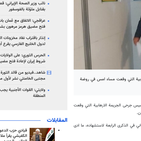
نائب وزير الصحة الإيراني: قصف
بقنابل ملوّثة بالفوسفور
عراقجي: الاتفاق مع عُمان با
فتح مضيق هرمز مرهون بشر
إنذار باقتراب نفاد مخزونات ا
لدول الخليج الفارسي يقرع أب
الحرس الثوري: على الولايات
شروط إيران لإعادة فتح مضي
شاهد..فيديو من قائد الثورة آ
مجتبى الخامنئي نشر لأول مر
هابية التي وقعت مساء امس في روضة
ولايتي: القوات الأجنبية يجب 
المنطقة
ميس جرحى الجريمة الارهابية التي وقعت
ن.
المقابلات
ني في الذكرى الرابعة لاستشهاده، ما ادى
قيادي حزب الدعوة
الكفيشي يقرأ ملا