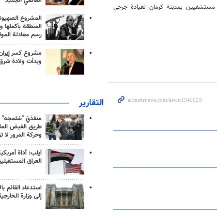
العالمي الجديد
ي مستشفيين بمدينة كرمان لعيادة جرحى
المشروع الصهيو
المنطقة بأكملها و
رسم معادلة الموا
مشروع كسر إيران
وبدأت ولادة شرق
التقارير
منفذَيّ "شلمجه" 
طريق الفيض الملي
وحركة المرور لا ت
آيلب: أداة أمريكي
العراق المستقبلي
استدعاء القائم بال
إلى وزارة الخارجية