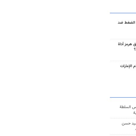
 الضغط ضد
 هرمز أداة
؟
 الإمارات
س السلطة
ة
يد حسن