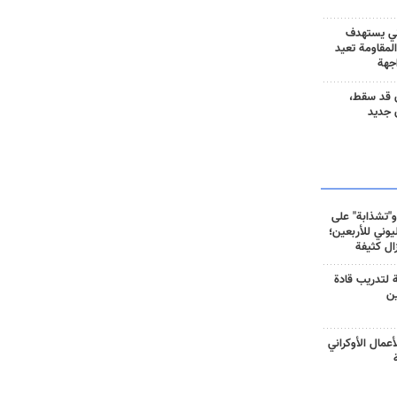
ني يستهدف
المقاومة تعيد
جهة
 قد سقط،
 جديد
و"تشذابة" على
وني للأربعين؛
زال كثيفة
ة لتدريب قادة
ين
أعمال الأوكراني