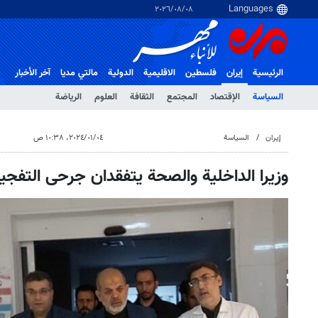
٠٨‏/٠٨‏/٢٠٢٦
الرئيسية
إيران
فلسطین
الاقلیمیة
الدولية
مالتي مدیا
آخر الأخبار
السياسة
الإقتصاد
المجتمع
الثقافة
العلوم
الرياضة
إيران
السياسة
٠٤‏/٠١‏/٢٠٢٤، ١٠:٣٨ ص
وزيرا الداخلية والصحة یتفقدان جرحى التفجير