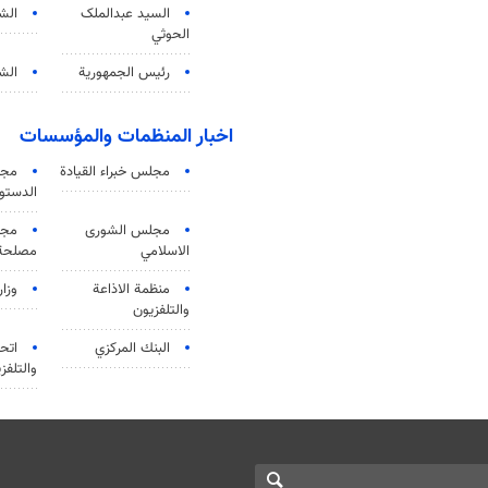
السید عبدالملک
الش
الحوثي
رئيس الجمهورية
الشي
اخبار المنظمات والمؤسسات
مجلس خبراء القيادة
مجل
الدستو
مجلس الشورى
مجم
الاسلامي
مصلحة 
منظمة الاذاعة
وزار
والتلفزیون
البنك المركزي
اتحا
والتلفز