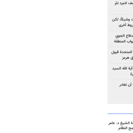
 لامِرد تمّ
ت وشيكاً، لكن
وط أخرى
لدفاع الجوي
واب المنطقة
 المتحدة قبول
ق هرمز
ية الله السيد
ة
أن تغادر
 الشيخ د. عامر
مح النظام