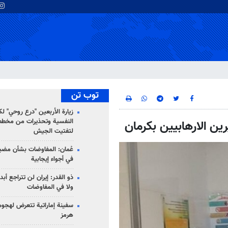
توب تن
زيارة الأربعين "درع روحي" لك
النفسية وتحذيرات من مخطط
ين الارهابيين بكرمان
لتفتيت الجيش
عُمان: المفاوضات بشأن مضي
في أجواء إيجابية
ذو القدر: إيران لن تتراجع أبدا
ولا في المفاوضات
سفينة إماراتية تتعرض لهج
هرمز