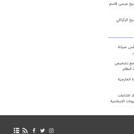
يخ عيسى قاسم
خ الزكزاكي
س صيانة
ر
ع تشخيص
النظام
ة الخارجية
د الاذاعات
يونات الاسلامية