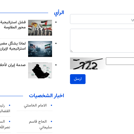
الرأي
فشل استراتيجية
محور المقاومة
لماذا يشكّل مضيق
استراتيجية لإيران
صدمة إيران لأحلام
ارسل
اخبار الشخصيات
الامام الخامنئي
رئی
القضائی
الحاج قاسم
الس
سليماني
نصرالله