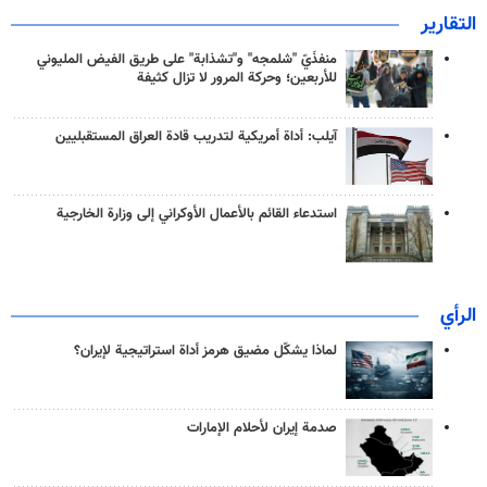
التقارير
منفذَيّ "شلمجه" و"تشذابة" على طريق الفيض المليوني
للأربعين؛ وحركة المرور لا تزال كثيفة
آيلب: أداة أمريكية لتدريب قادة العراق المستقبليين
استدعاء القائم بالأعمال الأوكراني إلى وزارة الخارجية
الرأي
لماذا يشكّل مضيق هرمز أداة استراتيجية لإيران؟
صدمة إيران لأحلام الإمارات