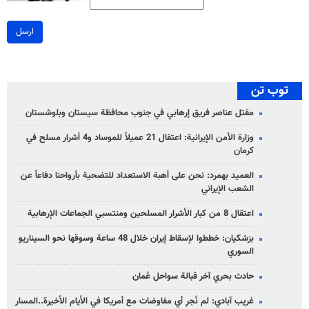
ارسل
توب تن
مقتل عناصر فريق إرهابي في جنوب محافظة سيستان وبلوشستان
وزارة الأمن الإيرانية: اعتقال 21 عميلاً للموساد و4 أشرار مسلح في
كرمان
العميد بهمرد: نحن على أهبة الاستعداد للتضحية بأرواحنا دفاعاً عن
الشعب الإيراني
اعتقال 8 من كبار الأشرار المسلحين ومنتسبي الجماعات الإرهابية
بزشكيان: خططوا لإسقاط إيران خلال 48 ساعة وسوقها نحو السيناريو
السوري
حادث بحري آخر قبالة سواحل عُمان
غريب آبادي: لم نُجرِ أي مفاوضات مع أمريكا في الأيام الأخيرة..المسار