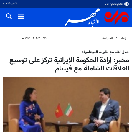
٠٦‏/٠٨‏/٢٠٢٦
إيران
السياسة
٢٠‏/٠١‏/٢٠٢٤، ١:٥٨ م
خلال لقاء مع نظيرته الفيتنامية؛
مخبر: إرادة الحكومة الإيرانية تركز على توسيع
العلاقات الشاملة مع فيتنام