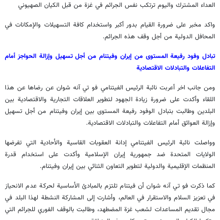
العداء المشترك واليوم ترتكب نفس الجرائم في غزة من قبل الكيان الصهيوني
واكد مخبر على ضرورة القيام بدور أكبر واستخدام كافة التسهيلات والإمكانات في
المحافل الدولية من أجل وقف هذه الجرائم.
تبادل وفود رفيعة المستوى من إيران وفيتنام من أجل تسهيل وإزالة الحواجز أمام
التفاعلات والتبادلات الاقتصادية
ومن جانب اخر أعربت نائبة الرئيس الفيتنامي فو تي آنه شوان عن رضاها عن هذا
اللقاء وأكدت على ضرورة زيادة الجهود لتطوير العلاقات التجارية والاقتصادية بين
البلدين وطالبت بتبادل الوفود رفيعة المستوى بين إيران وفيتنام من أجل تسهيل
وإزالة العوائق أمام التفاعلات والتبادلات الاقتصادية.
وواصلت نائبة الرئيس الفيتنامي إدانة العقوبات القاسية والأحادية التي تفرضها
الولايات المتحدة ضد جمهورية إيران الإسلامية وأكدت على استخدام قدرة
المنظمات الإقليمية والدولية لتطوير التعاون الثنائي بين إيران وفيتنام.
كما ذكرت فو تي آنه شوان أن فيتنام تلتزم بالمبادئ الأساسية لحركة عدم الانحياز
في تعزيز السلام والاستقرار في العالم، وأشارت إلى المشاركة النشطة لهذا البلد في
مجال تقديم المساعدات لشعب غزة المضطهد، وطالبت بالوقف الفوري للجرائم التي