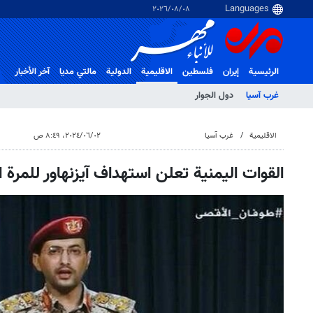
٠٨‏/٠٨‏/٢٠٢٦
الرئيسية
إيران
فلسطین
الاقلیمیة
الدولية
مالتي مدیا
آخر الأخبار
غرب آسیا
دول الجوار
الاقلیمیة
غرب آسیا
٠٢‏/٠٦‏/٢٠٢٤، ٨:٤٩ ص
القوات اليمنية تعلن استهداف آيزنهاور للمرة ال