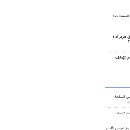
 الضغط ضد
 هرمز أداة
؟
 الإمارات
س السلطة
ة
يد حسن
يخ عيسى قاسم