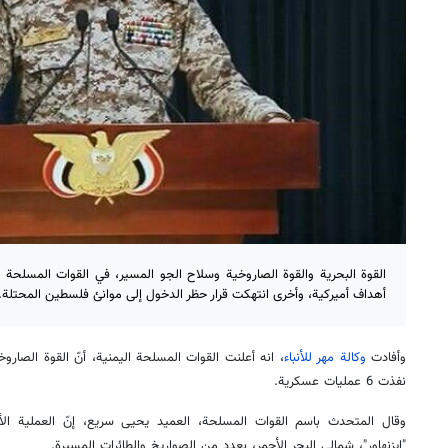
أهداف أميركية، وأخرى انتهكت قرار حظر الدخول إلى موانئ فلسطين المحتلة.
وأفادت
وكالة مهر للأنباء
، انه أعلنت القوات المسلحة اليمنية، أنّ القوة الصارو
نفذت 6 عمليات عسكرية.
وقال المتحدث باسم القوات المسلحة، العميد يحيى سريع، إنّ العملية الأو
"إيزنهاور"، شمالي البحر الأحمر، بعددٍ من الصواريخ والطائرات المسيرة.