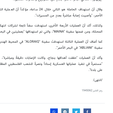
وقال أنّ استهداف الحاملة هو الثاني خلال 24 ساع
الأحمر، "وأصيبت إصابةً مباشرةً بعددٍ من المسيرات".
وكذلك، أكد أنّ العمليات الأربعة الأخرى، استهدفت سفناً تابعة لشركات انت
المحتلة، ومن ضمنها سفينة "MAINA"، والتي تم استهدافها "بعمليتينِ في البحر الأحمر وكذلك في البحر العربي".
كما أضاف أنّ العملية الثالثة استهدفت
سفينة "ABLIANI" في البحر الأحمر".
وأكد أنّ العمليات "حققت أهدافها بنجاح، وكانت الإصابات دقيقةً ومباشرة"، 
"مستمرةٌ في تنفيذ عملياتها العسكرية إسناداً ونصرةً للشعب الفلسطيني المظلو
على بلدنا".
/انتهى/
رمز الخبر
1945062