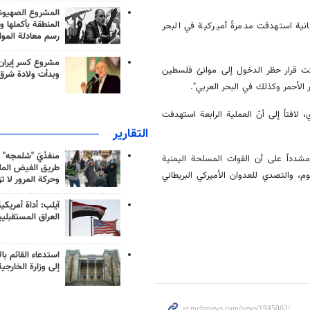
المشروع الصهيو
المنطقة بأكملها و
ة، مؤكداً أنّ العملية الثانية استهدفت مدمرةً أميركية في البحر
رسم معادلة الموا
مشروع كسر إيران
هكت قرار حظر الدخول إلى موانئ فلسطين
وبدأت ولادة شرق
ْ سفينة "ALORAIQ" في المحيط الهندي، لافتاً إلى أنّ العملية الرابعة استهدفت
التقارير
منفذَيّ "شلمجه" 
مشدداً على أن القوات المسلحة اليمنية
طريق الفيض الملي
م، والتصدي للعدوان الأميركي البريطاني
وحركة المرور لا ت
آيلب: أداة أمريكي
العراق المستقبلي
استدعاء القائم بال
إلى وزارة الخارجية