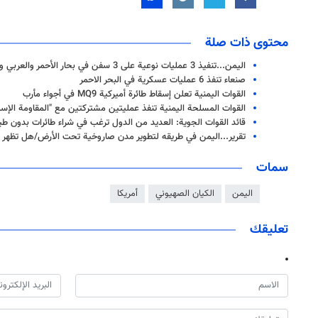
محتوى ذات صلة
اليمن...تنفيذ 3 عمليات نوعية على 3 سفن في بحار الأحمر والعربي والأبيض المتوسط
صنعاء تنفذ 6 عمليات عسكرية في البحر الاحمر
القوات اليمنية تعلن إسقاط طائرة أميركية MQ9 في أجواء مأرب
القوات المسلحة اليمنية تنفذ عمليتين مشتركتين مع "المقاومة الإسلا
قائد القوات الجوية: العديد من الدول ترغب في شراء طائرات بدون طيار
تقرير...اليمن في طريقه لتطوير مدن صاروخية تحت الأرض/هل تظهر 
سمات
اليمن
الكيان الصهيوني
أمريكا
تعليقك