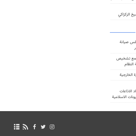
خ الزكزاكي
س صيانة
ر
ع تشخيص
النظام
ة الخارجية
د الاذاعات
يونات الاسلامية