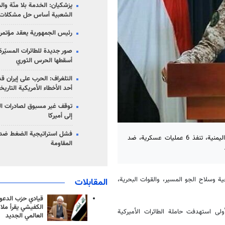
پزشکیان: الخدمة بلا منّة وال
الشعبية أساس حل مشكلات ا
رئيس الجمهورية يعقد مؤتمراً 
صور جديدة للطائرات المسيّرة 
أسقطها الحرس الثوري
التلغراف: الحرب على إيران ق
أحد الأخطاء الأمريكية التاريخ
توقف غير مسبوق لصادرات ال
إلى أميركا
فشل استراتيجية الضغط ضد
القوة البحرية والقوة الصاروخية وسلاح الجو المسير، في القوات المسلحة اليمنية، تنفذ 6 عمليات عسكرية، ضد
المقاومة
خية وسلاح الجو المسير، والقوات البحرية،
المقابلات
قيادي حزب الدعوة
الكفيشي يقرأ ملا
لى استهدفت حاملة الطائرات الأميركية
العالمي الجديد