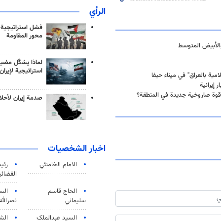
الرأي
فشل استراتيجية
محور المقاومة
لماذا يشكّل مضيق
استراتيجية لإيران
مية بالعراق" في ميناء حيفا
 إيرانية
قوة صاروخية جديدة في المنطقة؟
صدمة إيران لأحلام
اخبار الشخصيات
الامام الخامنئي
رئی
القضائی
الحاج قاسم
الس
سليماني
نصرالله
السید عبدالملک
الش