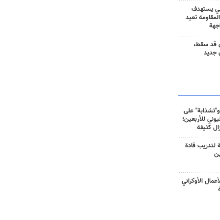
ني يستهدف
المقاومة تعيد
جهة
 قد سقط،
 جديد
و"تشذابة" على
وني للأربعين؛
زال كثيفة
ة لتدريب قادة
ين
أعمال الأوكراني