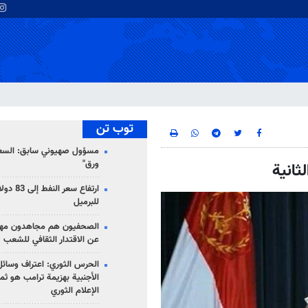
توب تن
مسؤول صهيوني سابق: السعو
ورق"
ثانية
للبرميل
الصحفيون هم مجاهدون مهمت
عن الاقتدار الثقافي للشعب
الحرس الثوري: اعتراف وسائل 
الأجنبية بهزيمة ترامب هو ثم
الإعلام الثوري