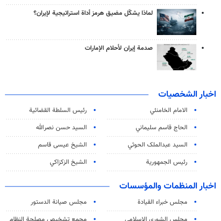
لماذا يشكّل مضيق هرمز أداة استراتيجية لإيران؟
صدمة إيران لأحلام الإمارات
اخبار الشخصيات
الامام الخامنئي
رئیس السلطة القضائیة
الحاج قاسم سليماني
السيد حسن نصرالله
السید عبدالملک الحوثي
الشيخ عيسى قاسم
رئيس الجمهورية
الشيخ الزكزاكي
اخبار المنظمات والمؤسسات
مجلس خبراء القيادة
مجلس صيانة الدستور
مجلس الشورى الاسلامي
مجمع تشخيص مصلحة النظام