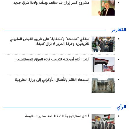
مشروع كسر إيران قد سقط، وبدأت ولادة شرق جديد
التقارير
منفذَيّ "شلمجه" و"تشذابة" على طريق الفيض المليوني
للأربعين؛ وحركة المرور لا تزال كثيفة
آيلب: أداة أمريكية لتدريب قادة العراق المستقبليين
استدعاء القائم بالأعمال الأوكراني إلى وزارة الخارجية
الرأي
فشل استراتيجية الضغط ضد محور المقاومة