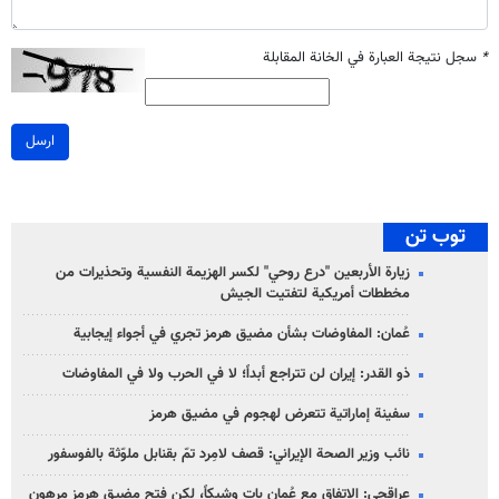
*
سجل نتيجة العبارة في الخانة المقابلة
ارسل
توب تن
زيارة الأربعين "درع روحي" لكسر الهزيمة النفسية وتحذيرات من
مخططات أمريكية لتفتيت الجيش
عُمان: المفاوضات بشأن مضيق هرمز تجري في أجواء إيجابية
ذو القدر: إيران لن تتراجع أبداً؛ لا في الحرب ولا في المفاوضات
سفينة إماراتية تتعرض لهجوم في مضيق هرمز
نائب وزير الصحة الإيراني: قصف لامِرد تمّ بقنابل ملوّثة بالفوسفور
عراقجي: الاتفاق مع عُمان بات وشيكاً، لكن فتح مضيق هرمز مرهون