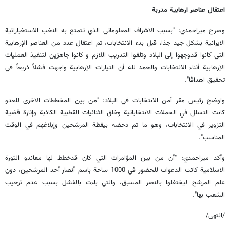
اعتقال عناصر ارهابية مدربة
وصرح ميراحمدي: "بسبب الاشراف المعلوماتي الذي تتمتع به النخب الاستخباراتية
الايرانية بشكل جيد جدًا، قبل بدء الانتخابات، تم اعتقال عدد من العناصر الإرهابية
التي كانوا قدوجهوا إلى البلاد وتلقوا التدريب اللازم و كانوا جاهزين لتنفيذ العمليات
الإرهابية أثناء الانتخابات والحمد لله أن التيارات الإرهابية واجهت فشلاً ذريعاً في
تحقيق اهدافا".
واوضح رئيس مقر أمن الانتخابات في البلاد: "من بين المخططات الاخرى للعدو
كانت التسلل في الحملات الانتخاباتية وخلق الثنائيات القطبية الكاذبة وإثارة قضية
التزوير في الانتخابات، وهو ما تم دحضه بيقظة المرشحين وإبلاغهم في الوقت
المناسب".
وأكد ميراحمدي: "أن من بين المؤامرات التي كان قدخطط لها معاندو الثورة
الاسلامية كانت الدعوات للحضور في 1000 ساحة باسم أنصار أحد المرشحين، دون
علم المرشح ليختفلوا بالنصر المسبق، والتي باءت بالفشل بسبب عدم ترحيب
الشعب بها".
/انتهى/