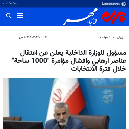
٠٨‏/٠٨‏/٢٠٢٦
إيران
السياسة
٣٠‏/٠٦‏/٢٠٢٤، ١٠:٣٥ ص
مسؤول للوزارة الداخلية يعلن عن اعتقال
عناصر ارهابي وافشال مؤامرة "1000 ساحة"
خلال فترة الانتخابات