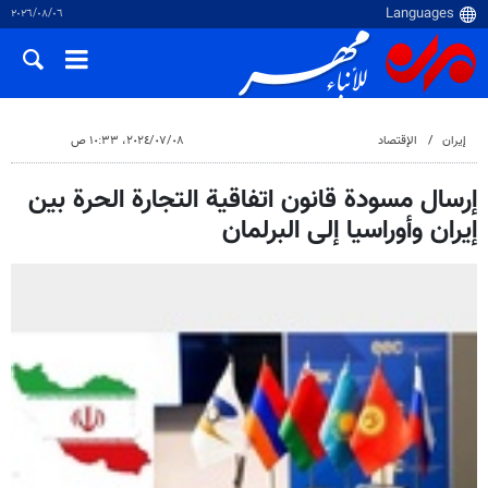
٠٦‏/٠٨‏/٢٠٢٦
إيران
الإقتصاد
٠٨‏/٠٧‏/٢٠٢٤، ١٠:٣٣ ص
إرسال مسودة قانون اتفاقية التجارة الحرة بين
إيران وأوراسيا إلى البرلمان