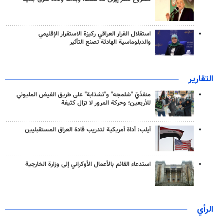
استقلال القرار العراقي ركيزة الاستقرار الإقليمي
والدبلوماسية الهادئة تصنع التأثير
التقارير
منفذَيّ "شلمجه" و"تشذابة" على طريق الفيض المليوني
للأربعين؛ وحركة المرور لا تزال كثيفة
آيلب: أداة أمريكية لتدريب قادة العراق المستقبليين
استدعاء القائم بالأعمال الأوكراني إلى وزارة الخارجية
الرأي