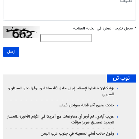
*
سجل نتيجة العبارة في الخانة المقابلة
ارسل
توب تن
بزشكيان: خططوا لإسقاط إيران خلال 48 ساعة وسوقها نحو السيناريو
السوري
حادث بحري آخر قبالة سواحل عُمان
غريب آبادي: لم نُجرِ أي مفاوضات مع أمريكا في الأيام الأخيرة..المسار
الجديد لمضيق هرمز مؤقت
وقوع حادث أمني لسفينة في جنوب غرب اليمن