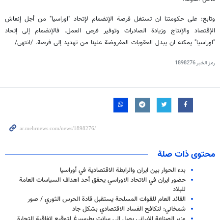
وتابع: على حكومتنا ان تستغل فرصة الإنضمام لإتحاد "اوراسيا" من أجل إنعاش
الإقتصاد والإنتاج وزيادة الصادرات وتوفير فرص العمل. فالإنضمام إلى إتحاد
"اوراسيا" يمكنه ان يبدل العقوبات المفروضة علينا من تهديد إلى فرصة. /انتهى/
رمز الخبر
1898276
محتوى ذات صلة
بدء الحوار بين ايران والرابطة الاقتصادية في أوراسيا
حضور ايران في الاتحاد الاوراسي يحقق أحد اهداف السياسات العامة
للبلاد
القائد العام للقوات المسلحة يستقبل قادة الحرس الثوري / صور
شمخاني: لنكافح الفساد الاقتصادي بشكل جاد
وزير الصناعة الايراني يصل الى سانت بطرسبرغ لتوقيع اتفاقية التجارة