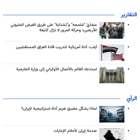
التقارير
منفذَيّ "شلمجه" و"تشذابة" على طريق الفيض المليوني
للأربعين؛ وحركة المرور لا تزال كثيفة
آيلب: أداة أمريكية لتدريب قادة العراق المستقبليين
استدعاء القائم بالأعمال الأوكراني إلى وزارة الخارجية
الرأي
لماذا يشكّل مضيق هرمز أداة استراتيجية لإيران؟
صدمة إيران لأحلام الإمارات