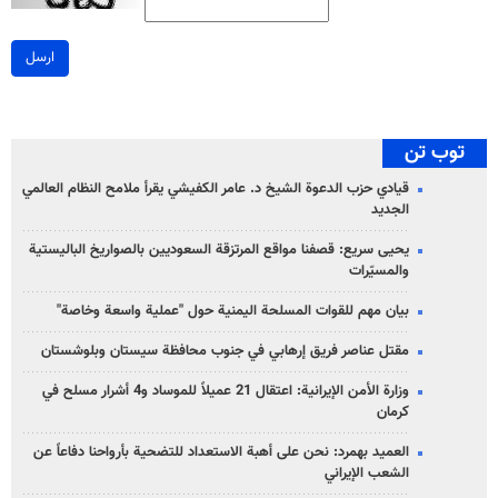
ارسل
توب تن
قيادي حزب الدعوة الشيخ د. عامر الكفيشي يقرأ ملامح النظام العالمي
الجديد
يحيى سريع: قصفنا مواقع المرتزقة السعوديين بالصواريخ الباليستية
والمسيّرات
بيان مهم للقوات المسلحة اليمنية حول "عملية واسعة وخاصة"
مقتل عناصر فريق إرهابي في جنوب محافظة سيستان وبلوشستان
وزارة الأمن الإيرانية: اعتقال 21 عميلاً للموساد و4 أشرار مسلح في
كرمان
العميد بهمرد: نحن على أهبة الاستعداد للتضحية بأرواحنا دفاعاً عن
الشعب الإيراني