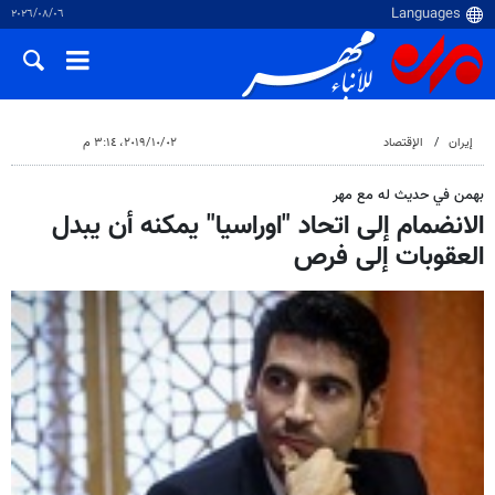
٠٦‏/٠٨‏/٢٠٢٦
إيران
الإقتصاد
٠٢‏/١٠‏/٢٠١٩، ٣:١٤ م
بهمن في حديث له مع مهر
الانضمام إلى اتحاد "اوراسيا" يمكنه أن يبدل
العقوبات إلى فرص