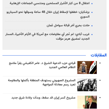
اعتقال 8 من كبار الأشرار المسلحين ومنتسبي الجماعات الإرهابية
بزشكيان: خططوا لإسقاط إيران خلال 48 ساعة وسوقها نحو السيناريو
السوري
حادث بحري آخر قبالة سواحل عُمان
غريب آبادي: لم نُجرِ أي مفاوضات مع أمريكا في الأيام الأخيرة..المسار
الجديد لمضيق هرمز مؤقت
المقابلات
قيادي حزب الدعوة الشيخ د. عامر الكفيشي يقرأ ملامح
النظام العالمي الجديد
المشروع الصهيوني يستهدف المنطقة بأكملها والمقاومة
تعيد رسم معادلة المواجهة
مشروع كسر إيران قد سقط، وبدأت ولادة شرق جديد