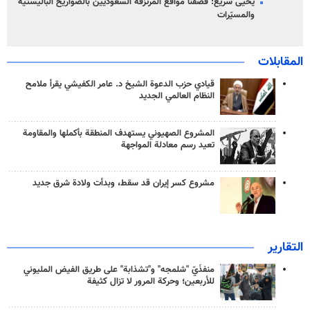
يحيى سريع: قصفنا مواقع المرتزقة السعوديين بالصواريخ الباليستية
والمسيّرات
المقابلات
قيادي حزب الدعوة الشيخ د. عامر الكفيشي يقرأ ملامح
النظام العالمي الجديد
المشروع الصهيوني يستهدف المنطقة بأكملها والمقاومة
تعيد رسم معادلة المواجهة
مشروع كسر إيران قد سقط، وبدأت ولادة شرق جديد
التقارير
منفذَيّ "شلمجه" و"تشذابة" على طريق الفيض المليوني
للأربعين؛ وحركة المرور لا تزال كثيفة