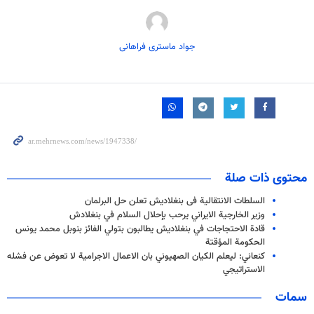
جواد ماستری فراهانی
محتوى ذات صلة
السلطات الانتقالیة فی بنغلادیش تعلن حل البرلمان
وزير الخارجية الايراني يرحب بإحلال السلام في بنغلادش
قادة الاحتجاجات في بنغلاديش يطالبون بتولي الفائز بنوبل محمد يونس
الحكومة المؤقتة
كنعاني: ليعلم الكيان الصهيوني بان الاعمال الاجرامية لا تعوض عن فشله
الاستراتيجي
سمات