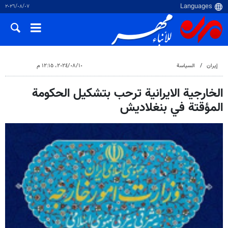
٠٧‏/٠٨‏/٢٠٢٦
إيران
السياسة
١٠‏/٠٨‏/٢٠٢٤، ١٢:١٥ م
الخارجية الايرانية ترحب بتشكيل الحكومة
المؤقتة في بنغلاديش