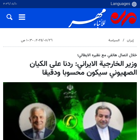
١٠‏/٠٨‏/٢٠٢٦
إيران
السياسة
٢٦‏/٠٨‏/٢٠٢٤، ١٠:٣٠ ص
خلال اتصال هاتفي مع نظيره الايطالي؛
وزير الخارجية الايراني: ردنا على الكيان
الصهيوني سيكون محسوبا ودقيقا