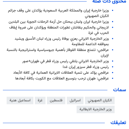
محتوى ذات صلة
وزيرا خارجية إيران والمملكة العربية السعودية يؤكدان على وقف جرائم
الكيان الصهيوني
وزيرا خارجية ايران ولبنان يبحثان حل أزمة الرحلات الجوية بين البلدين
لاريجاني والحكيم ينقاشان تطورات المنطقة ويؤكدان على ضروة إيقاف
الحرب في غزة
وزير الخارجية الايراني يعزي بوفاة رئيس وزراء لبنان الأسبق ويشيد
بمواقفه الداعمة للمقاومة
عراقجي: تتمتع منطقة القوقاز بأهمية جيوسياسية واستراتيجية بالنسبة
لإيران
وزير الخارجية الايراني يلتقي رئيس وزراء قطر في طهران+صور
رئيس وزراء قطر سيزور إيران غدا
عراقجي يؤكد على تنمية العلاقات الايرانية العمانية في كافة الأبعاد
عراقجي: طهران ترحب بتوسيع العلاقات مع الكويت بكافة أبعادها
سمات
الكيان الصهيوني
اسرائيل
فلسطين
غزة
اسماعيل هنية
وزير الخارجية الايطالية
تعليقك