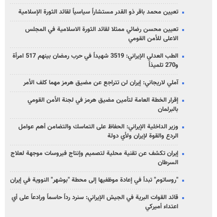
تعيين محمد باقر ذو القدر مستشاراً سياسياً لقائد الثورة الإسلامية
تعيين محسن رضائي ممثلا لقائد الثورة الاسلامية في المجلس
الاعلى للأمن القومي
الطب العدلي الإيراني: 3519 شهيداً في حرب رمضان بينهم 517 امرأة
و270 تلميذاً
آملي لاريجاني: إيران لن تتراجع عن مضيق هرمز مهما كلف الأمر
إقرار الخطة العامة لتأمين مضيق هرمز في لجنة الأمن القومي
بالبرلمان
وزير الداخلية الإيراني: الحفاظ على التماسك والتضامن أهم عوامل
الردع والقوة لإيران ولأي دولة
إيران تكشف عن تقنية محلية لتصميم وإنتاج فيروسات موجهة لعلاج
السرطان
"روساتوم" تبدأ في إعادة موظفيها إلى محطة "بوشهر" النووية في إيران
قائد القوات البرية في الجيش الإيراني: سنرد رداً حاسماً ورادعاً على أي
اعتداء أميركي