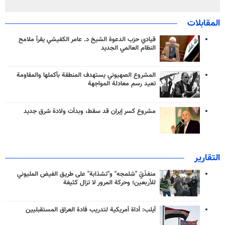
المقابلات
قيادي حزب الدعوة الشيخ د. عامر الكفيشي يقرأ ملامح
النظام العالمي الجديد
المشروع الصهيوني يستهدف المنطقة بأكملها والمقاومة
تعيد رسم معادلة المواجهة
مشروع كسر إيران قد سقط، وبدأت ولادة شرق جديد
التقارير
منفذَيّ "شلمجه" و"تشذابة" على طريق الفيض المليوني
للأربعين؛ وحركة المرور لا تزال كثيفة
آيلب: أداة أمريكية لتدريب قادة العراق المستقبليين