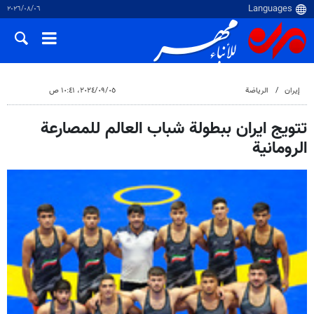
٠٦‏/٠٨‏/٢٠٢٦
إيران
الرياضة
٠٥‏/٠٩‏/٢٠٢٤، ١٠:٤١ ص
تتويج ايران ببطولة شباب العالم للمصارعة
الرومانية