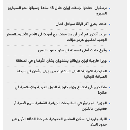
بزشكيان: خططوا لإسقاط إيران خلال 48 ساعة وسوقها نحو السيناريو
السوري
حادث بحري آخر قبالة سواحل عُمان
غريب آبادي: لم نُجرِ أي مفاوضات مع أمريكا في الأيام الأخيرة..المسار
الجديد لمضيق هرمز مؤقت
وقوع حادث أمني لسفينة في جنوب غرب اليمن
وزيرا خارجية ايران وإيطاليا يتشاوران بشأن الأوضاع في المنطقة
الخارجية الايرانية: البيان المشترك بين إيران وعُمان في مرحلة
الصياغة النهائية
ماذا جرى في اجتماع وزراء خارجية الدول العربية والإسلامية في
عمّان؟
الجزيرة: لم يتبقّ في المفاوضات الإيرانية-العُمانية سوى قضية أو
قضيتين عالقتين
اللواء جاويدان: سكان المناطق الحدودية هم خط الدفاع الأول عن
حدود البلاد