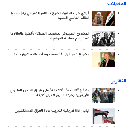
المقابلات
قيادي حزب الدعوة الشيخ د. عامر الكفيشي يقرأ ملامح
النظام العالمي الجديد
المشروع الصهيوني يستهدف المنطقة بأكملها والمقاومة
تعيد رسم معادلة المواجهة
مشروع كسر إيران قد سقط، وبدأت ولادة شرق جديد
التقارير
منفذَيّ "شلمجه" و"تشذابة" على طريق الفيض المليوني
للأربعين؛ وحركة المرور لا تزال كثيفة
آيلب: أداة أمريكية لتدريب قادة العراق المستقبليين