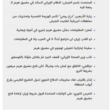
المتحدث باسم الجيش: النظام الإيراني السائد في مضيق هرمز لا
رجعة فيه
زيارة الأربعين "درع روحي" لكسر الهزيمة النفسية وتحذيرات من
مخططات أمريكية لتفتيت الجيش
عُمان: المفاوضات بشأن مضيق هرمز تجري في أجواء إيجابية
ذو القدر: إيران لن تتراجع أبداً؛ لا في الحرب ولا في المفاوضات
سفينة إماراتية تتعرض لهجوم في مضيق هرمز
نائب وزير الصحة الإيراني: قصف لامِرد تمّ بقنابل ملوّثة بالفوسفور
عراقجي: الاتفاق مع عُمان بات وشيكاً، لكن فتح مضيق هرمز مرهون
بشروط أخرى
إنذار باقتراب نفاد مخزونات الدفاع الجوي لدول الخليج الفارسي يقرع
أبواب المنطقة
الحرس الثوري: على الولايات المتحدة قبول شروط إيران لإعادة فتح
مضيق هرمز