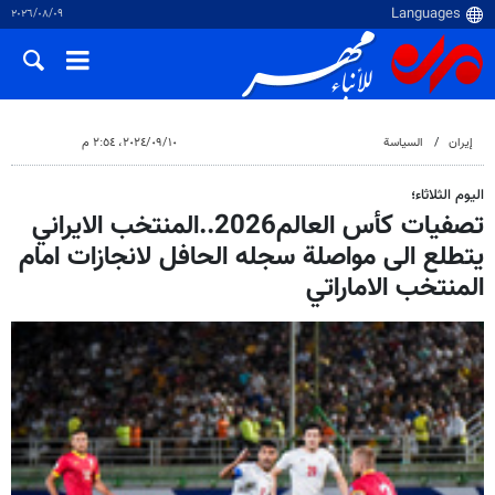
٠٩‏/٠٨‏/٢٠٢٦
إيران
السياسة
١٠‏/٠٩‏/٢٠٢٤، ٢:٥٤ م
اليوم الثلاثاء؛
تصفيات كأس العالم2026..المنتخب الايراني
يتطلع الى مواصلة سجله الحافل لانجازات امام
المنتخب الاماراتي