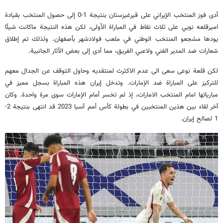
أدى فوز المنتخب الإيراني على قيرغيزستان بنتيجة 1-0 إلى حصول المنتخب بقيادة
اميرقلعه نويي على ثلاث نقاط في المباراة الأولى، لكن هذه النتيجة ماكانت شيئًا
يودها مشجعو المنتخب الوطني في ملعب فولادشهر بأصفهان. ولذلك تم إطلاق
شعارات ضد المدير الفني ولاعبي الفريق، مما أدى إلى بعض الآثار الجانبية.
لكن قلعة نوعى سعى الى عدم الاكثرث لمنتقديه وحاول التوقف عن الجدال معهم
للتركيز على المباراة ضد الإمارات. وتدخل إيران هذه المباراة بسجل مميز في
مبارياتها امام المنتخب الامارات، إذ لم تخسر أمام الإمارات سوى مرة واحدة. وكان
آخر لقاء بين هذين المنتخبين في بطولة كأس أمم آسيا 2023 قد انتهى بنتيجة 2-
1 لصالح إيران.