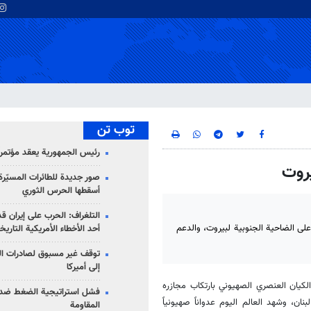
توب تن
رئيس الجمهورية يعقد مؤتمراً 
يروت
صور جديدة للطائرات المسيّرة 
أسقطها الحرس الثوري
التلغراف: الحرب على إيران ق
على الضاحية الجنوبية لبيروت، والدعم
أحد الأخطاء الأمريكية التاريخ
توقف غير مسبوق لصادرات ال
إلى أميركا
الكيان العنصري الصهيوني بارتكاب مجازره
فشل استراتيجية الضغط ضد
، وشهد العالم اليوم عدواناً صهيونياً
المقاومة