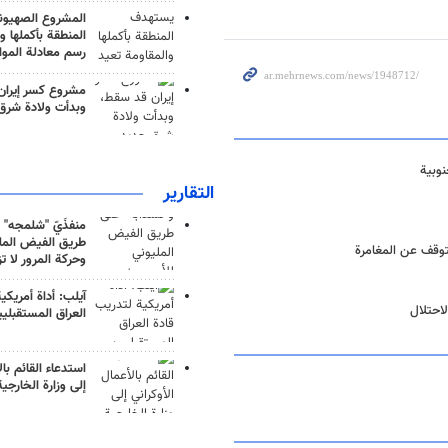
المشروع الصهيو
المنطقة بأكملها و
رسم معادلة الموا
مشروع كسر إيران
وبدأت ولادة شرق
نوبية
التقارير
منفذَيّ "شلمجه" 
طريق الفيض الملي
لتوقف عن المغامرة
وحركة المرور لا ت
آيلب: أداة أمريكي
احتلال
العراق المستقبلي
استدعاء القائم بال
إلى وزارة الخارجية