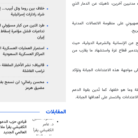
ء مدنيين آخرين، ناهيك عن الدمار الذي
خلاف بين روما وتل أبيب... إ
شراء رادارات إسرائيلية
لصهيوني على منظومة الاتصالات المدنية
طرد اثنين من كبار مسؤولي ال
ريح.
تداعيات فشل مؤامرة إسقاط ا
إيران
ح عن الإنسانية والشرعية الدولية، حيث
استمرار العمليات العسكرية ا
بتدمير قطاع غزة واستشهاد ما يقارب من
المراكز العسكرية السعودية
قاليباف: نشر الأخبار الملفقة
ى مواجهة هذه الاعتداءات الجبانة وتؤكد
ترامب الفاشلة
محسن رضائي: لن نسمح بفتح
مضيق هرمز
 وما هو خلفها، كما تُدين بقوة الدعم
عتداءات والتستر على أهدافها الجبانة.
المقابلات
قيادي حزب الدعوة
الكفيشي يقرأ ملا
العالمي الجديد