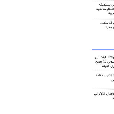
ني يستهدف
المقاومة تعيد
جهة
 قد سقط،
 جديد
و"تشذابة" على
وني للأربعين؛
زال كثيفة
ة لتدريب قادة
ين
أعمال الأوكراني