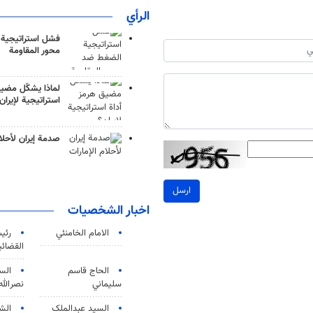
الرأي
فشل استراتيجية
محور المقاومة
لماذا يشكّل مضيق
استراتيجية لإيران
صدمة إيران لأحلام
ارسل
اخبار الشخصيات
الامام الخامنئي
رئی
القضائی
الحاج قاسم
الس
سليماني
نصرالله
السید عبدالملک
الش