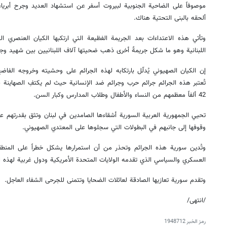
موصوفاً على الضاحية الجنوبية لبيروت أسفر عن استشهاد العديد وجرح أبريا
ألحقه بالبنى التحتية هناك.
وتأتي هذه الاعتداءات بعد الجريمة الفظيعة التي ارتكبها الكيان العنصري ا
اللبنانية وهو ما شكل جريمةً أخرى ذهب ضحيتها آلاف اللبنانيين بين شهيد وج
إن الكيان الصهيوني يُدلّل بارتكابه لهذه الجرائم على وحشيته وخروجه الفاض
تُعتبر هذه الجرائم جرائم حرب وجرائم ضد الإنسانية حيث لم يكتفِ الصهاينة 
42 ألفاً معظمهم من النساء والأطفال وطلاب المدارس وكبار السن.
تحيي الجمهورية العربية السورية أشقاءها الصامدين في لبنان وتثق بقدرتهم عل
وقوفها إلى جانبهم في البطولات التي سجلوها على المعتدي الصهيوني.
وتُدين سورية هذه الجرائم وتحذر من أن استمرارها يشكل خطراً على المنطقة
العسكري والسياسي الذي تقدمه الولايات المتحدة الأمريكية ودول غربية لهذه الا
وتقدم سورية تعازيها الصادقة لعائلات الضحايا وتتمنى للجرحى الشفاء العاجل.
/انتهى/
رمز الخبر
1948712