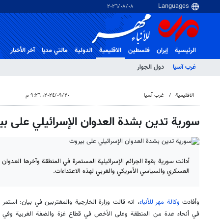
٠٨‏/٠٨‏/٢٠٢٦
الرئيسية
إيران
فلسطین
الاقلیمیة
الدولية
مالتي مدیا
آخر الأخبار
غرب آسیا
دول الجوار
الاقلیمیة
غرب آسیا
٢٠‏/٠٩‏/٢٠٢٤، ٩:٢٦ م
سورية تدين بشدة العدوان الإسرائيلي على ب
أدانت سورية بقوة الجرائم الإسرائيلية المستمرة في المنطقة وآخرها العدوان 
العسكري والسياسي الأمريكي والغربي لهذه الاعتداءات.
وأفادت
وكالة مهر للأنباء
، انه قالت وزارة الخارجية والمغتربين في بيان: استمر 
في أنحاء عدة من المنطقة وعلى الأخص في قطاع غزة والضفة الغربية وفي لبنان