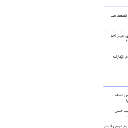
 الضغط ضد
 هرمز أداة
؟
 الإمارات
س السلطة
ة
يد حسن
يخ عيسى قاسم