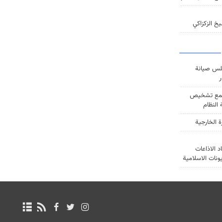
خ الزكزاكي
س صيانة
ر
ع تشخيص
النظام
ة الخارجية
د الاذاعات
يونات الاسلامية