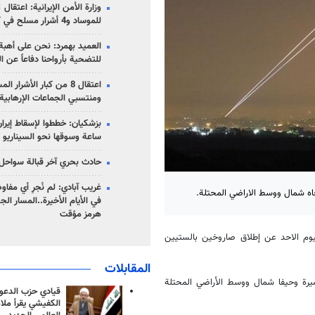
للموساد و4 أشرار مسلح في كرمان
العميد بهمرد: نحن على أهبة 
للتضحية بأرواحنا دفاعاً عن ا
اعتقال 8 من كبار الأشرار 
ومنتسبي الجماعات الإرهابية
ساعة وسوقها نحو السيناريو 
حادث بحري آخر قبالة سواحل 
غريب آبادي: لم نُجرِ أي مفاو
جاه شمال ووسط الاراضي المحتلة.
في الأيام الأخيرة..المسار ال
هرمز مؤقت
ليوم الاحد عن إطلاق صاروخين بالستيين
المقابلات
يرة وحيفا شمال ووسط الأراضي المحتلة
قيادي حزب الدعوة
الكفيشي يقرأ ملا