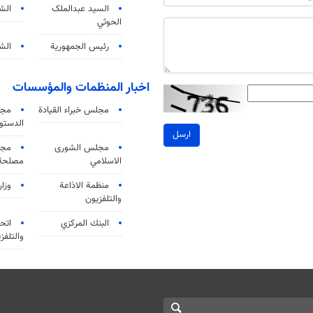
السید عبدالملک
الش
الحوثي
رئيس الجمهورية
الشي
اخبار المنظمات والمؤسسات
مجلس خبراء القيادة
مجل
الدستو
ارسل
مجلس الشورى
مجم
الاسلامي
مصلحة 
منظمة الاذاعة
وزار
والتلفزیون
البنك المركزي
اتحا
والتلفز