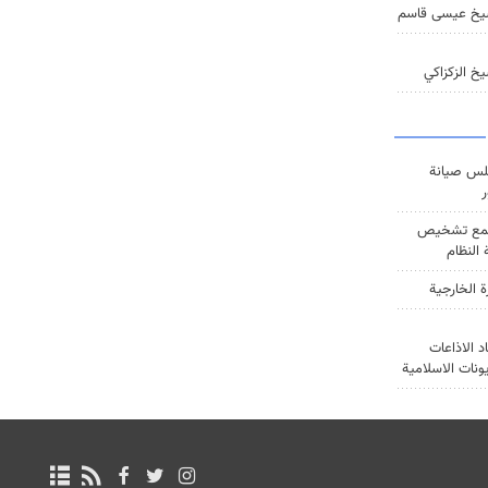
يخ عيسى قاسم
خ الزكزاكي
س صيانة
ر
ع تشخيص
النظام
ة الخارجية
د الاذاعات
يونات الاسلامية