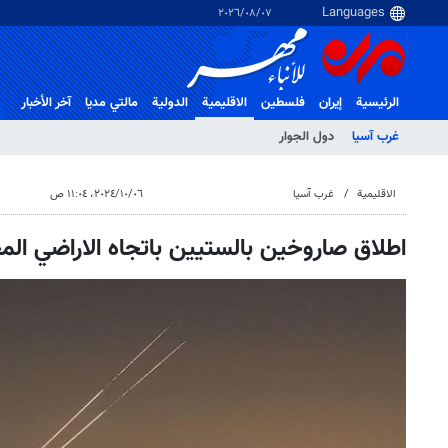
٠٧‏/٠٨‏/٢٠٢٦
الرئيسية
إيران
فلسطین
الاقلیمیة
الدولية
مالتي مدیا
آخر الأخبار
غرب آسیا
دول الجوار
الاقلیمیة
غرب آسیا
٠٦‏/١٠‏/٢٠٢٤، ١١:٠٤ ص
اطلاق صاروخين بالستيين باتجاه الاراضي الم