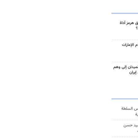
 هرمز أداة
؟
 الإمارات
ميدان إلى وهم
إيران
س السلطة
ة
يد حسن