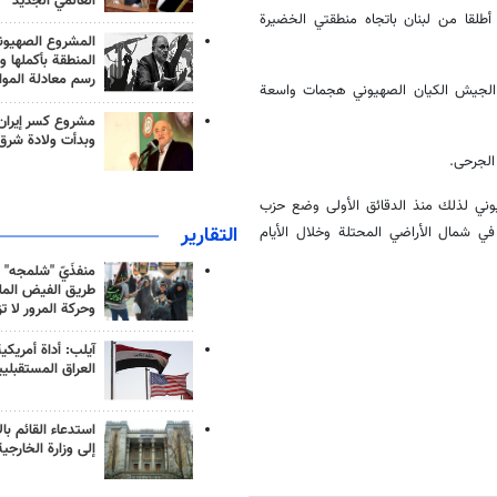
العالمي الجديد
طلقا من لبنان باتجاه منطقتي الخضيرة
المشروع الصهيو
المنطقة بأكملها و
رسم معادلة الموا
بتمبر/ايلول الماضي شن الجيش الكيان الصهيوني هجمات واسعة
مشروع كسر إيران
وبدأت ولادة شرق
وني لذلك منذ الدقائق الأولى وضع حزب
التقارير
ي شمال الأراضي المحتلة وخلال الأيام
منفذَيّ "شلمجه" 
طريق الفيض الملي
وحركة المرور لا ت
آيلب: أداة أمريكي
العراق المستقبلي
استدعاء القائم بال
إلى وزارة الخارجية