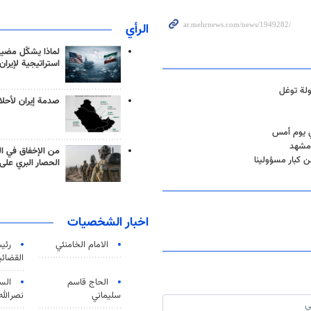
الرأي
لماذا يشكّل مضيق
استراتيجية لإيران
ولة توغل
صدمة إيران لأحلام
 مشهد
من الإخفاق في ال
ن كبار مسؤولينا
الحصار البري على 
اخبار الشخصيات
الامام الخامنئي
رئی
القضائی
الحاج قاسم
الس
سليماني
نصرالله