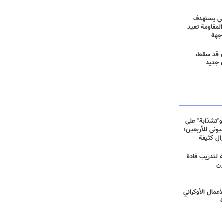
ني يستهدف
المقاومة تعيد
جهة
 قد سقط،
 جديد
و"تشذابة" على
وني للأربعين؛
زال كثيفة
ة لتدريب قادة
ين
أعمال الأوكراني