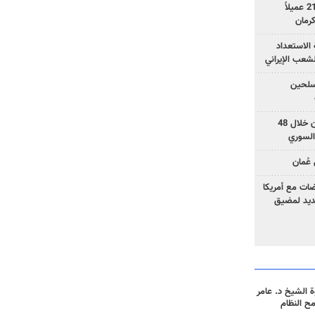
وزارة الأمن الإيرانية: اعتقال 21 عميلاً
الاستعداد
لشعب الإيراني
المسلحين
بزشكيان: خططوا لإسقاط إيران خلال 48
السوري
عُمان
ضات مع أمريكا
جديد لمضيق
 الشيخ د. عامر
مح النظام