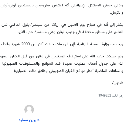
وادعى جيش الاحتلال الإسرائيلي أنه اعترض صاروخين باليستيين أرض-أرض أ
والكرمل.
يشار إلى أنه في صباح يوم الاثنين في ال23 من س
النطاق على مناطق مختلفة في جنوب لبنان وهي مستمرة حتى الآن.
وبحسب وزارة الصحة اللبنانية فإن الهجمات خلفت أكثر من 2000 شهيد وآلاف الجرحى.
ولم يسكت حزب الله على استهداف المدنيين في لبنان من قبل الكيان الصهي
الله على جدول أعماله عمليات عديدة ضد المواقع والمستوطنات الصهيونية ف
والساعات الماضية أمطر مواقع الكيان الصهيوني بإطلاق مئات الصواريخ.
/انتهى/
رمز الخبر
1949282
شیرین سماره