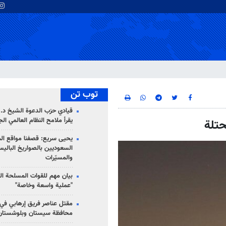
توب تن
قيادي حزب الدعوة الشيخ د. 
يقرأ ملامح النظام العالمي ال
حتلة
يحيى سريع: قصفنا مواقع الم
السعوديين بالصواريخ الباليس
والمسيّرات
بيان مهم للقوات المسلحة ال
"عملية واسعة وخاصة"
مقتل عناصر فريق إرهابي في
محافظة سيستان وبلوشستان