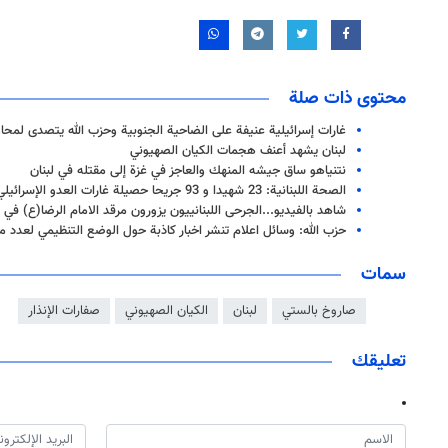
محتوى ذات صلة
غارات إسرائيلية عنيفة على الضاحية الجنوبية وحزب الله يتصدى لمحا
لبنان یشهد أعنف هجمات الكيان الصهيوني
نتنياهو ساق جيشه المنهك والعاجز في غزة إلى مقتله في لبنان
الصحة اللبنانية: 23 شهيدا و 93 جريحا حصيلة غارات العدو الإسرائيلي يوم أمس
شاهد بالفيديو...الجرحى اللبنانييون يزورون مرقد الامام الرضا(ع) في
حزب الله: وسائل اعلام تنشر اخبار كاذبة حول الوضع التنظيمي لعدد م
سمات
صاروخ بالستي
لبنان
الكيان الصهيوني
صفارات الإنذار
تعليقك