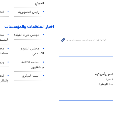
الحوثي
رئيس الجمهورية
الشي
اخبار المنظمات والمؤسسات
مجلس خبراء القيادة
مجل
الدستو
مجلس الشورى
مجم
الاسلامي
مصلحة 
منظمة الاذاعة
وزار
والتلفزیون
لصهيوأمريكية
البنك المركزي
اتحا
نفسية
والتلفز
حة اليمنية