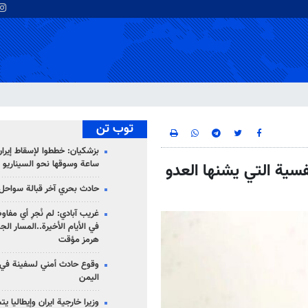
توب تن
ساعة وسوقها نحو السيناريو 
سية التي يشنها العدو
حادث بحري آخر قبالة سواحل 
غريب آبادي: لم نُجرِ أي مفاو
في الأيام الأخيرة..المسار ال
هرمز مؤقت
وقوع حادث أمني لسفينة في
اليمن
وزيرا خارجية ايران وإيطاليا ي