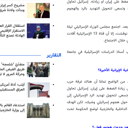
ط على إيران أو زيادته. إسرائيل تحاول
مشروع كسر إيران
 وتسعى لتحويل التهديد بالرد والهجوم
وبدأت ولادة شرق
استقلال القرار الع
يرد بعد. اجتمع مجلس الوزراء الإسرائيلي ليلة
الاستقرار الإقليم
الخميس، ووفقًا للتقارير، كان الرد على الهجوم الإيراني من بين المواضيع التي نوقشت، إلا أن قناة 13 الإسرائيلية أفادت
الهادئة تصنع التأث
 خلال الاجتماع.
أستاذ الدراسات الإسرائيلية في جامعة
التقارير
منفذَيّ "شلمجه" 
طريق الفيض الملي
 الإيرانية الأخيرة؟
وحركة المرور لا ت
. من الواضح تمامًا أن هناك غرفة حرب
آيلب: أداة أمريكي
زيادة الضغط على إيران. إسرائيل تحاول
العراق المستقبلي
سعى لتحويل تهديد الرد الإسرائيلي إلى
ر حول هجوم إسرائيلي وشيك، لكن الهدف
استدعاء القائم بال
الداخلية والخارجية لوضع الحكومة تحت
إلى وزارة الخارجية
بعد حدوث هجوم فعلي؟