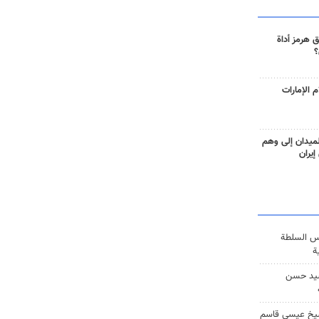
 هرمز أداة
؟
 الإمارات
ميدان إلى وهم
إيران
س السلطة
ة
يد حسن
يخ عيسى قاسم