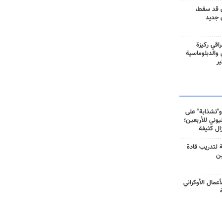
 قد سقط،
 جديد
راقي ركيزة
ي والدبلوماسية
ير
و"تشذابة" على
وني للأربعين؛
زال كثيفة
ة لتدريب قادة
ين
أعمال الأوكراني