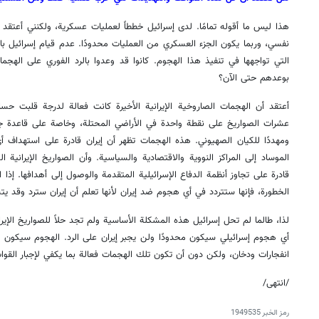
هذا ليس ما أقوله تمامًا. لدى إسرائيل خططاً لعمليات عسكرية، ولكنني أعتقد أ
نفسي، وربما يكون الجزء العسكري من العمليات محدودًا. عدم قيام إسرائيل بال
التي تواجهها في تنفيذ هذا الهجوم. كانوا قد وعدوا بالرد الفوري على الهجمات 
بوعدهم حتى الآن؟
أعتقد أن الهجمات الصاروخية الإيرانية الأخيرة كانت فعالة لدرجة قلبت حسابا
عشرات الصواريخ على نقطة واحدة في الأراضي المحتلة، وخاصة على قاعدة جوية
ومهددًا للكيان الصهيوني. هذه الهجمات تظهر أن إيران قادرة على استهداف 
الموساد إلى المراكز النووية والاقتصادية والسياسية. وأن الصواريخ الإيران
قادرة على تجاوز أنظمة الدفاع الإسرائيلية المتقدمة والوصول إلى أهدافها. إذا ا
الخطورة، فإنها ستتردد في أي هجوم ضد إيران لأنها تعلم أن إيران سترد وقد يتس
لذا، طالما لم تحل إسرائيل هذه المشكلة الأساسية ولم تجد حلاً للصواريخ الإير
أي هجوم إسرائيلي سيكون محدودًا ولن يجبر إيران على الرد. الهجوم سيكو
انفجارات ودخان، ولكن دون أن تكون تلك الهجمات فعالة بما يكفي لإجبار القوات 
/انتهى/
رمز الخبر
1949535