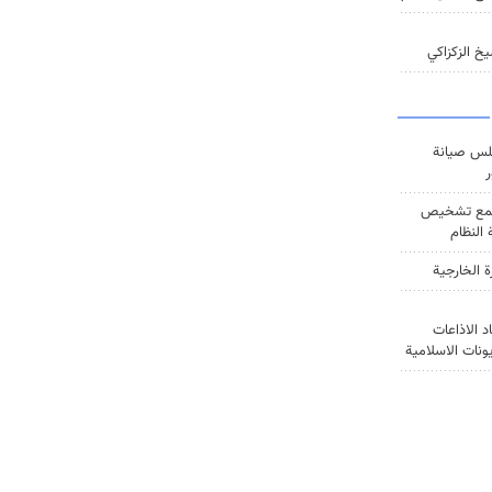
خ الزكزاكي
س صيانة
ر
ع تشخيص
النظام
ة الخارجية
د الاذاعات
يونات الاسلامية