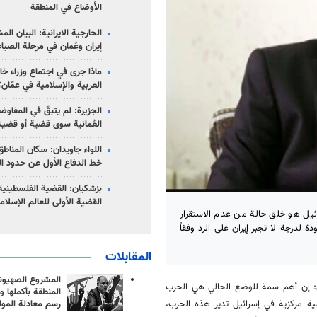
الأوضاع في المنطقة
الخارجية الايرانية: البيان ال
إيران وعُمان في مرحلة الصياغ
ماذا جرى في اجتماع وزراء خا
العربية والإسلامية في عمّان؟
الجزيرة: لم يتبقّ في المفاوضا
العُمانية سوى قضية أو قضيت
اللواء جاويدان: سكان المناط
خط الدفاع الأول عن حدود الب
بزشكيان: القضية الفلسطينية 
القضية الأولى للعالم الإسلام
ائيل هو خلق حالة من عدم الاستقرار
 لدرجة لا تجبر إيران على الرد وفقاً
المقابلات
المشروع الصهيو
ال: إن أهم سمة للوضع الحالي هي الحرب
المنطقة بأكملها و
رسم معادلة الموا
ة مركزية في إسرائيل تدير هذه الحرب،