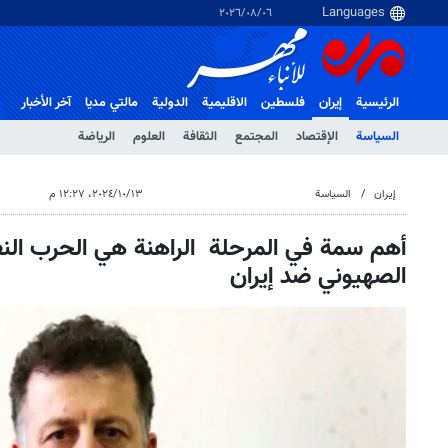
٠٦‏/٠٨‏/٢٠٢٦
الرئيسية
إيران
فلسطین
الاقلیمیة
الدولية
مالتي مدیا
آخر الأخبار
السياسة
الإقتصاد
المجتمع
الثقافة
العلوم
الرياضة
إيران
السياسة
١٣‏/١٠‏/٢٠٢٤، ١٢:٢٧ م
أهم سمة في المرحلة الراهنة هي الحرب النف
الصهيوني ضد إيران