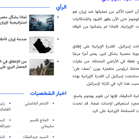
الرأي
ن الجزء الأكبر من عملياتها ضد إيران هو
لماذا يشكّل مضيق
هجوم حتى الآن يظهر القيود والإشكاليات
استراتيجية لإيران
الإيرانية، فلماذا لم يتمكنوا من الوفاء
صدمة إيران لأحلام
ت إسرائيل. القدرة الإيرانية على إطلاق
 محمية بشكل كبير، يعتبر أمرًا مرعبًا
أي نقطة في الأراضي المحتلة، من مقرات
من الإخفاق في ال
الحصار البري على 
ية الحاملة لرؤوس متفجرة بوزن "نصف طن"
ستنتجت إسرائيل أن القدرة الإيرانية بهذه
بب هذا الرد في كارثة لإسرائيل.
اخبار الشخصيات
انية الدقيقة، فإنها لن تقوم بهجوم واسع.
الامام الخامنئي
رئی
ن مجرد استعراض لإحداث ضجة. قد تحدث
القضائی
المسلحة الإيرانية على الرد.
الحاج قاسم
الس
سليماني
نصرالله
السید عبدالملک
الش