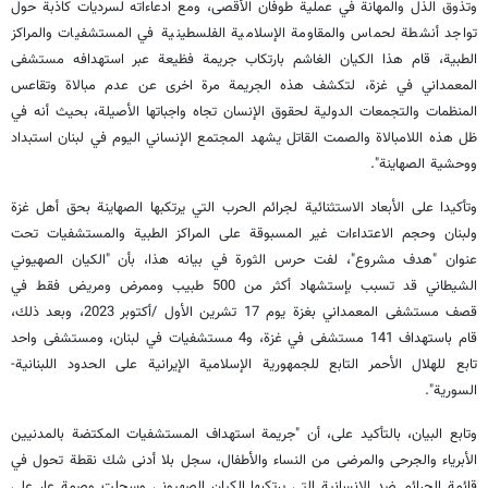
وتذوق الذل والمهانة في عملية طوفان الأقصى، ومع ادعاءاته لسرديات كاذبة حول
تواجد أنشطة لحماس والمقاومة الإسلامية الفلسطينية في المستشفيات والمراكز
الطبية، قام هذا الكيان الغاشم بارتكاب جريمة فظيعة عبر استهدافه مستشفى
المعمداني في غزة، لتكشف هذه الجريمة مرة اخرى عن عدم مبالاة وتقاعس
المنظمات والتجمعات الدولية لحقوق الإنسان تجاه واجباتها الأصيلة، بحيث أنه في
ظل هذه اللامبالاة والصمت القاتل يشهد المجتمع الإنساني اليوم في لبنان استبداد
ووحشية الصهاينة".
وتأكيدا على الأبعاد الاستثنائية لجرائم الحرب التي يرتكبها الصهاينة بحق أهل غزة
ولبنان وحجم الاعتداءات غير المسبوقة على المراكز الطبية والمستشفيات تحت
عنوان "هدف مشروع"، لفت حرس الثورة في بيانه هذا، بأن "الكيان الصهيوني
الشيطاني قد تسبب بإستشهاد أكثر من 500 طبيب وممرض ومريض فقط في
قصف مستشفى المعمداني بغزة يوم 17 تشرين الأول /أكتوبر 2023، وبعد ذلك،
قام باستهداف 141 مستشفى في غزة، و4 مستشفيات في لبنان، ومستشفى واحد
تابع للهلال الأحمر التابع للجمهورية الإسلامية الإيرانية على الحدود اللبنانية-
السورية".
وتابع البيان، بالتأكيد على، أن "جريمة استهداف المستشفيات المكتضة بالمدنيين
الأبرياء والجرحى والمرضى من النساء والأطفال، سجل بلا أدنى شك نقطة تحول في
قائمة الجرائم ضد الإنسانية التي يرتكبها الكيان الصهيوني وسجلت وصمة عار على