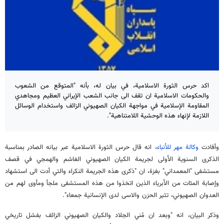
اكد حرس الثورة الاسلامية، في بيان له، بأنه "المتوقع من الشعوب
والحكومات الاسلامية ان تقف الى جانب الشعب الإيراني العظيم ومجاهدي
المقاومة الإسلامية في مواجهة الكيان الصهيوني الزائف واستخدام الوسائل
اللازمة لإنهاء هذه الوحشية اللامتناهية".
وأفادت
وكالة مهر للأنباء
، انه قال حرس الثورة الاسلامية عبر بيانه الصادر بمناسبة
الذكرى السنوية الأولى لجريمة الكيان الصهيوني الغاشم والهمجي في قصف
مستشفى "المعمداني" بغزة، ان "ذكرى هذه الجريمة النكراء والتي أدت الى استشهاد
وإصابة المئات من الأبرياء الذين اتخذوا من هذه المستشفى ملجأ ومأوى لهم من
العدوان الصهيوني، تثير الحزن والاسى لدى الإنسانية جمعاء".
وذكر البيان، انه "وبعد ان مُني الجلاد والكيان الصهيوني الزائف بفشل تاريخي