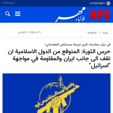
٠٨‏/٠٨‏/٢٠٢٦
إيران
السياسة
١٦‏/١٠‏/٢٠٢٤، ٥:٢٧ م
فی بیان بمناسبة ذكرى جريمة مستشفى المعمداني؛
حرس الثورة: المتوقع من الدول الاسلامية ان
تقف الى جانب ايران والمقاومة في مواجهة
"اسرائيل"