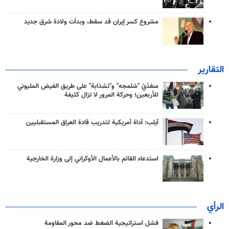
مشروع كسر إيران قد سقط، وبدأت ولادة شرق جديد
التقارير
منفذَيّ "شلمجه" و"تشذابة" على طريق الفيض المليوني
للأربعين؛ وحركة المرور لا تزال كثيفة
آيلب: أداة أمريكية لتدريب قادة العراق المستقبليين
استدعاء القائم بالأعمال الأوكراني إلى وزارة الخارجية
الرأي
فشل استراتيجية الضغط ضد محور المقاومة