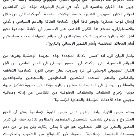
جبين هذا الكيان وداعميه الى الأبد في تاريخ البشرية؛، مؤكدا بأن "الداعمين
لجرائم الكيان الصهيوني الشرير، وخاصة الولايات المتحدة الأمريكية، التي من خلال
إرسال قوات عسكرية وتوفير كافة أنواع الأسلحة الفتاكة والدعم السياسي والأمني
والاستخباراتي، تشجع هذا الكيان الغاصب على الاستمرار في الابادة الجماعية بحق
اهل غزة ولبنان؛ يعتبرون شركاء ومتواطئين في جرائم الصهاينة ويجب محاسبتهم
أمام المحاكم المختصة وأمام الضمير الإنساني والتاريخ".
واشار البيان الى، انه "ضمن الادانة المجددة لهذه الجريمة الوحشية وغيرها من
الجرائم العنصرية التي ارتكبت في العصور الوسطى في العام الماضي من قبل
الكيان الصهيوني الوحشي في غزة وبيروت، يعلن حرس الثورة الاسلامية التعاطف
والتضامن والدعم المتجدد للشعبين المضطهدين والشجاعين والمجاهدين
والمقاتلين البواسل في المقاومة بفلسطين ولبنان، مؤكدا على ضرورة تشكيل جبهة
دولية لإخراج المنظمات والمنظمات الحقوقية من التقاعس عن إدانة ومعاقبة
مجرمي هذه الأحداث المؤسفة والمعادية للإنسانية".
وختم حرس الثورة بيانه، بالقول : ان حرس الثورة الإسلامية يعتبر أن الحق
المشروع والقانوني للشعب الفلسطيني المضطهد والمظلوم لتاكيد حقه في تقرير
المصير والتحرر من ظلم المحتلين، هو حق لا يمكن إنكاره، ولن يتوانى عن دعم
ومساندة المقاومة الإسلامية"؛ مضيفا، بأن "المتوقع من الشعوب والحكومات