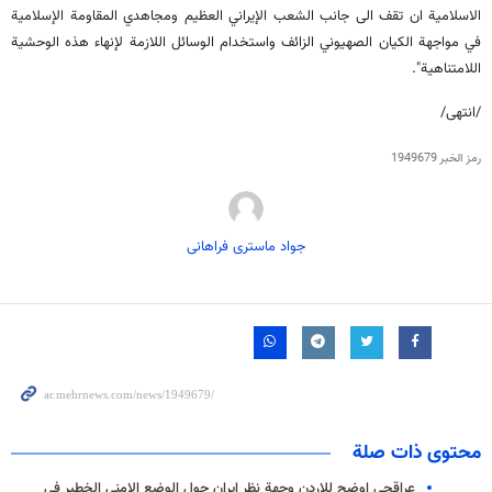
الاسلامية ان تقف الى جانب الشعب الإيراني العظيم ومجاهدي المقاومة الإسلامية
في مواجهة الكيان الصهيوني الزائف واستخدام الوسائل اللازمة لإنهاء هذه الوحشية
اللامتناهية".
/انتهى/
رمز الخبر
1949679
جواد ماستری فراهانی
محتوى ذات صلة
عراقجي اوضح للاردن وجهة نظر ايران حول الوضع الامني الخطير في