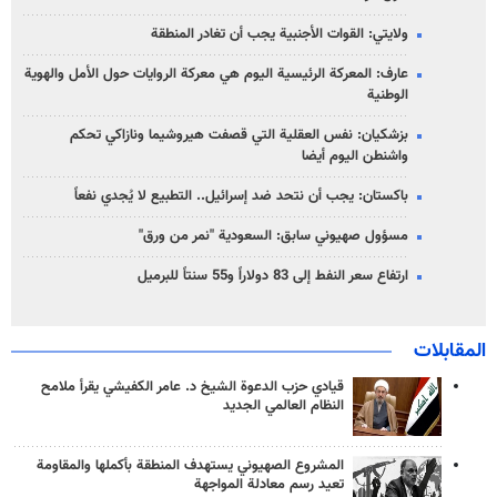
ولايتي: القوات الأجنبية يجب أن تغادر المنطقة
عارف: المعركة الرئيسية اليوم هي معركة الروايات حول الأمل والهوية
الوطنية
بزشكيان: نفس العقلية التي قصفت هيروشيما ونازاكي تحكم
واشنطن اليوم أيضا
باكستان: يجب أن نتحد ضد إسرائيل.. التطبيع لا يُجدي نفعاً
مسؤول صهيوني سابق: السعودية "نمر من ورق"
ارتفاع سعر النفط إلى 83 دولاراً و55 سنتاً للبرميل
المقابلات
قيادي حزب الدعوة الشيخ د. عامر الكفيشي يقرأ ملامح
النظام العالمي الجديد
المشروع الصهيوني يستهدف المنطقة بأكملها والمقاومة
تعيد رسم معادلة المواجهة