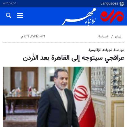
٠٦‏/٠٨‏/٢٠٢٦
إيران
السياسة
١٦‏/١٠‏/٢٠٢٤، ٤:٢١ م
مواصلة لجولته الإقليمية
عراقجي سيتوجه إلى القاهرة بعد الأردن