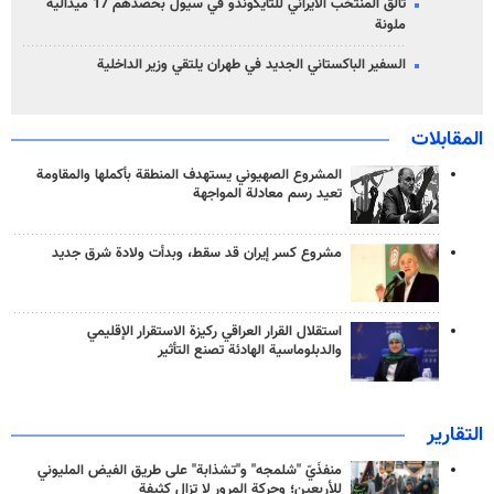
تألق المنتخب الايراني للتايكوندو في سيول بحصدهم 17 ميدالية
ملونة
السفير الباكستاني الجديد في طهران يلتقي وزير الداخلية
المقابلات
المشروع الصهيوني يستهدف المنطقة بأكملها والمقاومة
تعيد رسم معادلة المواجهة
مشروع كسر إيران قد سقط، وبدأت ولادة شرق جديد
استقلال القرار العراقي ركيزة الاستقرار الإقليمي
والدبلوماسية الهادئة تصنع التأثير
التقارير
منفذَيّ "شلمجه" و"تشذابة" على طريق الفيض المليوني
للأربعين؛ وحركة المرور لا تزال كثيفة