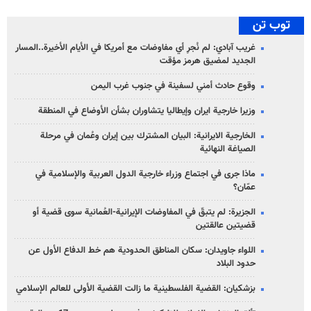
توب تن
غريب آبادي: لم نُجرِ أي مفاوضات مع أمريكا في الأيام الأخيرة..المسار
الجديد لمضيق هرمز مؤقت
وقوع حادث أمني لسفينة في جنوب غرب اليمن
وزيرا خارجية ايران وإيطاليا يتشاوران بشأن الأوضاع في المنطقة
الخارجية الايرانية: البيان المشترك بين إيران وعُمان في مرحلة
الصياغة النهائية
ماذا جرى في اجتماع وزراء خارجية الدول العربية والإسلامية في
عمّان؟
الجزيرة: لم يتبقّ في المفاوضات الإيرانية-العُمانية سوى قضية أو
قضيتين عالقتين
اللواء جاويدان: سكان المناطق الحدودية هم خط الدفاع الأول عن
حدود البلاد
بزشكيان: القضية الفلسطينية ما زالت القضية الأولى للعالم الإسلامي