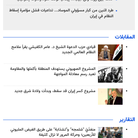
طرد اثنين من كبار مسؤولي الموساد... تداعيات فشل مؤامرة إسقاط
النظام في إيران
المقابلات
قيادي حزب الدعوة الشيخ د. عامر الكفيشي يقرأ ملامح
النظام العالمي الجديد
المشروع الصهيوني يستهدف المنطقة بأكملها والمقاومة
تعيد رسم معادلة المواجهة
مشروع كسر إيران قد سقط، وبدأت ولادة شرق جديد
التقارير
منفذَيّ "شلمجه" و"تشذابة" على طريق الفيض المليوني
للأربعين؛ وحركة المرور لا تزال كثيفة