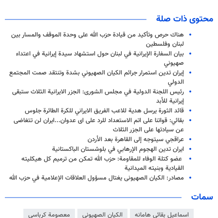
محتوى ذات صلة
هناك حرص وتأكيد من قيادة حزب الله على وحدة الموقف والمسار بين
لبنان وفلسطين
بيان السفارة الإيرانية في لبنان حول استشهاد سيدة إيرانية في اعتداء
صهيوني
إيران تدين استمرار جرائم الكيان الصهيوني بشدة وتنتقد صمت المجتمع
الدولي
رئيس اللجنة الدولية في مجلس الشورى: الجزر الايرانية الثلاث ستبقى
إيرانية للأبد
قائد الثورة يرسل هدية للاعب الفريق الايراني للكرة الطائرة جلوس
بقائي: قواتنا على اتم الاستعداد للرد على اى عدوان...ايران لن تتغاضى
عن سيادتها على الجزر الثلاث
عراقجي سيتوجه إلى القاهرة بعد الأردن
ايران تدين الهجوم الإرهابي في بلوشستان الباكستانية
عضو كتلة الوفاء للمقاومة: حزب الله تمكن من ترميم كل هيكليته
القيادية وبنيته الميدانية
مصادر: الكيان الصهیونی يغتال مسؤول العلاقات الإعلامية في حزب الله
سمات
اسماعيل بقائي هامانه
الكيان الصهيوني
معصومة كرباسي