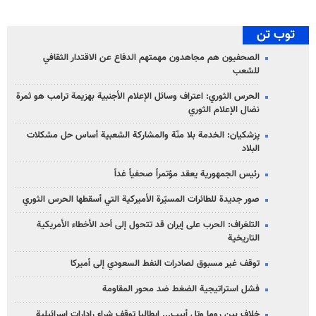
توب تن
الصحفيون هم مجاهدون مهمتهم الدفاع عن الاقتدار الثقافي
للشعب
الحرس الثوري: اعتراف وسائل الإعلام الأجنبية بهزيمة ترامب هو ثمرة
نضال الإعلام الثوري
پزشکیان: الخدمة بلا منّة والمشاركة الشعبية أساس حل مشكلات
البلاد
رئيس الجمهورية يعقد مؤتمراً صحفياً غداً
صور جديدة للطائرات المسيّرة الأميركية التي أسقطها الحرس الثوري
التلغراف: الحرب على إيران قد تتحول إلى أحد الأخطاء الأمريكية
التاريخية
توقف غير مسبوق لصادرات النفط السعودي إلى أميركا
فشل استراتيجية الضغط ضد محور المقاومة
خلاف بين روما وتل أبيب... إيطاليا توقف شراء رادارات إسرائيلية