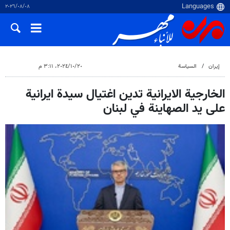
٠٨‏/٠٨‏/٢٠٢٦
إيران
السياسة
٢٠‏/١٠‏/٢٠٢٤، ٣:١١ م
الخارجية الايرانية تدين اغتيال سيدة ايرانية
على يد الصهاينة في لبنان