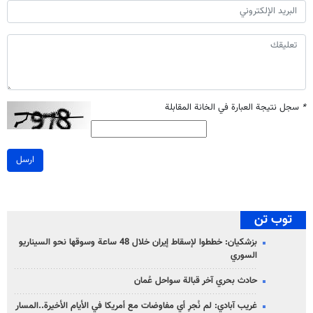
*
سجل نتيجة العبارة في الخانة المقابلة
ارسل
توب تن
بزشكيان: خططوا لإسقاط إيران خلال 48 ساعة وسوقها نحو السيناريو
السوري
حادث بحري آخر قبالة سواحل عُمان
غريب آبادي: لم نُجرِ أي مفاوضات مع أمريكا في الأيام الأخيرة..المسار