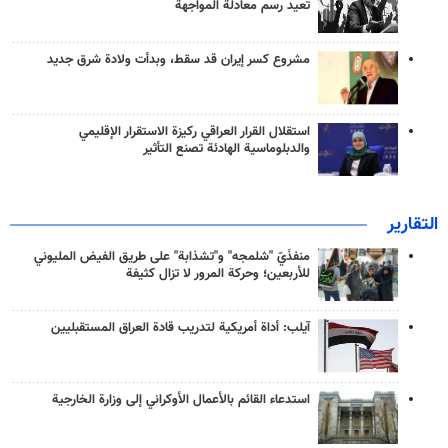
تعيد رسم معادلة المواجهة
مشروع كسر إيران قد سقط، وبدأت ولادة شرق جديد
استقلال القرار العراقي ركيزة الاستقرار الإقليمي
والدبلوماسية الهادئة تصنع التأثير
التقارير
منفذَيّ "شلمجه" و"تشذابة" على طريق الفيض المليوني
للأربعين؛ وحركة المرور لا تزال كثيفة
آيلب: أداة أمريكية لتدريب قادة العراق المستقبليين
استدعاء القائم بالأعمال الأوكراني إلى وزارة الخارجية