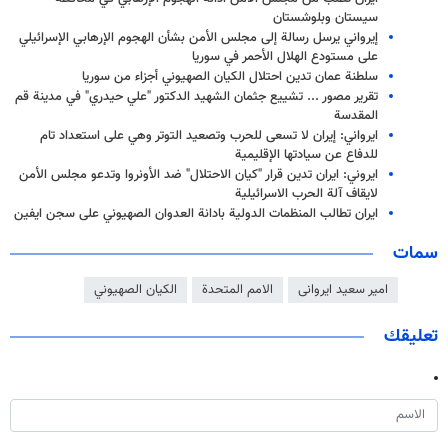
سيستان وبلوشستان
إيرواني يرسل رسالة إلى مجلس الأمن بشأن الهجوم الإرهابي الإسرائيلي
على مستودع الهلال الأحمر في سوريا
سلطنة عمان تدين احتلال الكيان الصهيوني أجزاء من سوريا
تقرير مصور ... تشييع جثمان الشهيد الدكتور "علي حيدري" في مدينة قم
المقدسة
ايرواني: إيران لا تسعى للحرب وتصعيد التوتر وهي على استعداد تام
للدفاع عن سيادتها الإقليمية
ايروني: ايران تدين قرار "كيان الاحتلال" ضد الأونروا وتدعو مجلس الأمن
لايقاف آلة الحرب الاسرائيلية
ايران تطالب المنظمات الدولية بادانة العدوان الصهيوني على سجن ايفين
سمات
امیر سعید ایروانی
الامم المتحدة
الكيان الصهيوني
تعليقك