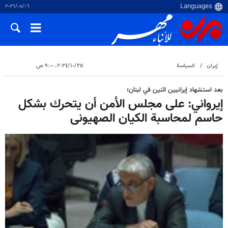
٠٦‏/٠٨‏/٢٠٢٦
إيران
السياسة
٢٥‏/١٠‏/٢٠٢٤، ٩:٠٠ ص
بعد استشهاد إيرانيين اثنين في لبنان؛
إيرواني: على مجلس الأمن أن يتحرك بشكل
حاسم لمحاسبة الکیان الصهیونی