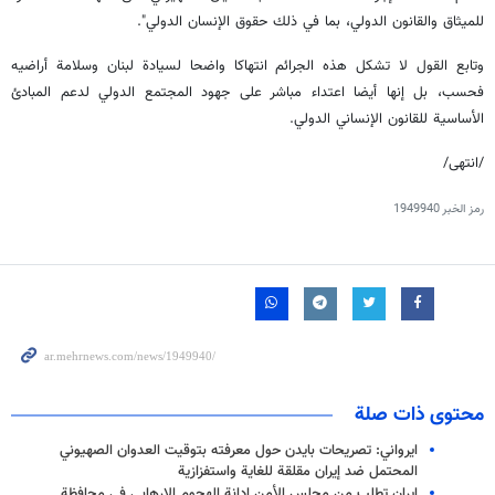
للميثاق والقانون الدولي، بما في ذلك حقوق الإنسان الدولي".
وتابع القول لا تشكل هذه الجرائم انتهاكا واضحا لسيادة لبنان وسلامة أراضيه
فحسب، بل إنها أيضا اعتداء مباشر على جهود المجتمع الدولي لدعم المبادئ
الأساسية للقانون الإنساني الدولي.
/انتهى/
رمز الخبر
1949940
محتوى ذات صلة
ايرواني: تصريحات بايدن حول معرفته بتوقيت العدوان الصهيوني
المحتمل ضد إيران مقلقة للغاية واستفزازية
ايران تطلب من مجلس الأمن ادانة الهجوم الإرهابي في محافظة