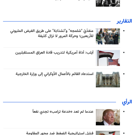
التقارير
منفذَيّ "شلمجه" و"تشذابة" على طريق الفيض المليوني
للأربعين؛ وحركة المرور لا تزال كثيفة
آيلب: أداة أمريكية لتدريب قادة العراق المستقبليين
استدعاء القائم بالأعمال الأوكراني إلى وزارة الخارجية
الرأي
عندما لم تعد «خدعة ترامب» تجدي نفعاً
فشل استراتيجية الضغط ضد محور المقاومة