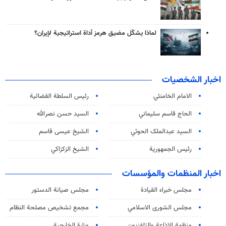
لماذا يشكّل مضيق هرمز أداة استراتيجية لإيران؟
اخبار الشخصيات
الامام الخامنئي
رئیس السلطة القضائیة
الحاج قاسم سليماني
السيد حسن نصرالله
السید عبدالملک الحوثي
الشيخ عيسى قاسم
رئيس الجمهورية
الشيخ الزكزاكي
اخبار المنظمات والمؤسسات
مجلس خبراء القيادة
مجلس صيانة الدستور
مجلس الشورى الاسلامي
مجمع تشخيص مصلحة النظام
منظمة الاذاعة والتلفزیون
وزارة الخارجية