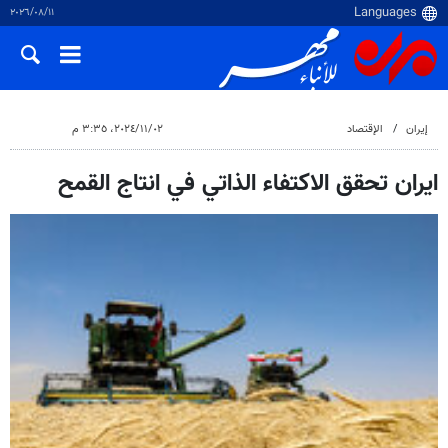
١١‏/٠٨‏/٢٠٢٦
إيران
الإقتصاد
٠٢‏/١١‏/٢٠٢٤، ٣:٣٥ م
ايران تحقق الاكتفاء الذاتي في انتاج القمح