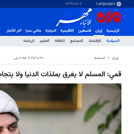
٠٦‏/٠٨‏/٢٠٢٦
الرئيسية
إيران
فلسطین
الاقلیمیة
الدولية
مالتي مدیا
آخر الأخبار
السياسة
الإقتصاد
المجتمع
الثقافة
العلوم
الرياضة
إيران
السياسة
٢٨‏/١١‏/٢٠٢٤، ١١:٥٥ ص
قمي: المسلم لا يغرق بملذات الدنيا ولا يتجاه