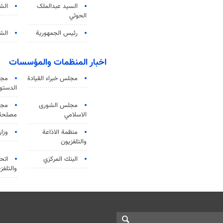
السید عبدالملک
الش
الحوثي
رئيس الجمهورية
الشي
اخبار المنظمات والمؤسسات
مجلس خبراء القيادة
مجل
الدستو
مجلس الشورى
مجم
الاسلامي
مصلحة 
منظمة الاذاعة
وزار
والتلفزیون
البنك المركزي
اتحا
والتلفز