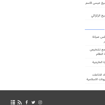
يخ عيسى قاسم
خ الزكزاكي
س صيانة
ر
ع تشخيص
النظام
ة الخارجية
د الاذاعات
يونات الاسلامية