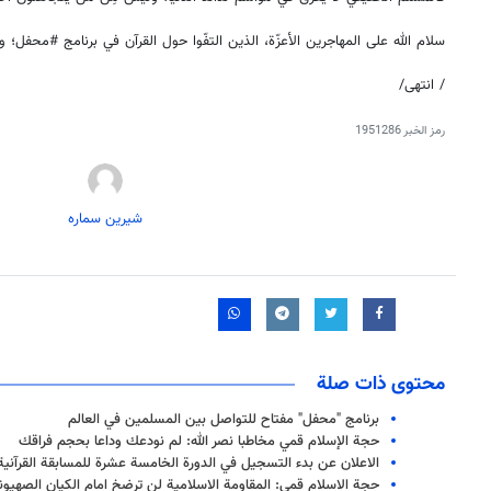
سلام الله على المهاجرين الأعزّة، الذين التفّوا حول القرآن في برنامج ‎#محفل؛ و هم بالقرآن يعملون.
/ انتهى/
رمز الخبر
1951286
شیرین سماره
محتوى ذات صلة
برنامج "محفل" مفتاح للتواصل بين المسلمين في العالم
حجة الإسلام قمي مخاطبا نصر الله: لم نودعك وداعا بحجم فراقك
الاعلان عن بدء التسجيل في الدورة الخامسة عشرة للمسابقة القرآنية "
حجة الاسلام قمي: المقاومة الاسلامية لن ترضخ امام الكيان الصهيوني