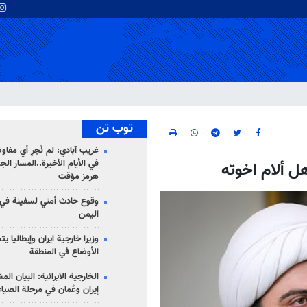
توب تن
غريب آبادي: لم نُجرِ أي مفاو
في الأيام الأخيرة..المسار ال
ل ألام اخوته
هرمز مؤقت
وقوع حادث أمني لسفينة في
اليمن
وزيرا خارجية ايران وإيطاليا ي
الأوضاع في المنطقة
الخارجية الايرانية: البيان ال
إيران وعُمان في مرحلة الصياغ