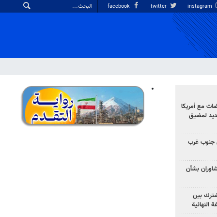
facebook
twitter
instagram
ضات مع أمريكا
جديد لمضيق
 جنوب غرب
تشاوران بشأن
مشترك بين
ة النهائية