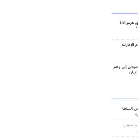
 هرمز أداة
؟
 الإمارات
ميدان إلى وهم
إيران
س السلطة
ة
يد حسن