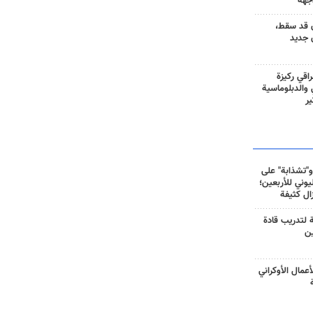
جهة
 قد سقط،
 جديد
راقي ركيزة
ي والدبلوماسية
ير
و"تشذابة" على
وني للأربعين؛
زال كثيفة
ة لتدريب قادة
ين
أعمال الأوكراني