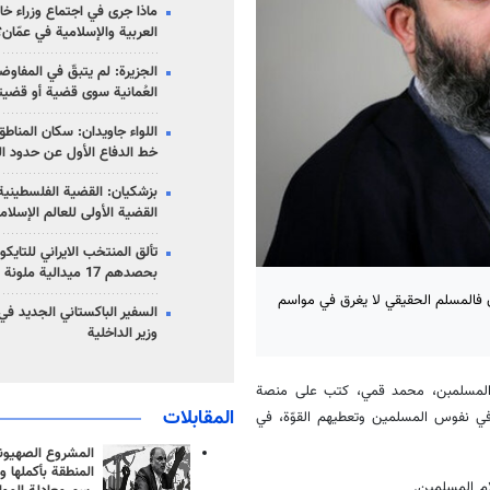
ماذا جرى في اجتماع وزراء خا
العربية والإسلامية في عمّان؟
الجزيرة: لم يتبقّ في المفاوضا
العُمانية سوى قضية أو قضيت
اللواء جاويدان: سكان المناط
خط الدفاع الأول عن حدود الب
بزشكيان: القضية الفلسطينية 
القضية الأولى للعالم الإسلام
تألق المنتخب الايراني للتاي
بحصدهم 17 ميدالية ملونة
 فالمسلم الحقيقي لا يغرق في مواسم
السفير الباكستاني الجديد في
وزير الداخلية
 والمسلمبن، محمد قمي، كتب على منصة
المقابلات
 في نفوس المسلمين وتعطيهم القوّة، في
المشروع الصهيو
المنطقة بأكملها و
ام المسلمين.