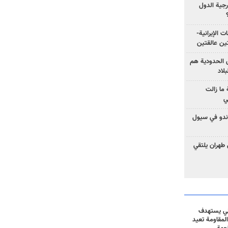
رجية الدول
ت الإيرانية-
ين عالقتين
ق الحدودية هم
لاد
ما زالت
ي
كوندو في سيول
 طهران يلتقي
ني يستهدف
المقاومة تعيد