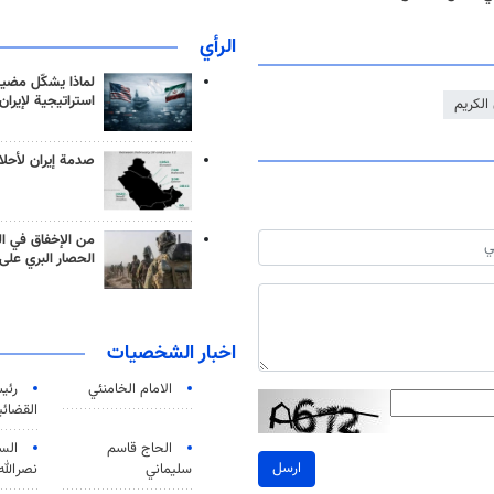
الرأي
لماذا يشكّل مضيق
استراتيجية لإيران
الكريم
صدمة إيران لأحلام
من الإخفاق في ال
الحصار البري على 
اخبار الشخصيات
الامام الخامنئي
رئی
القضائی
الحاج قاسم
الس
ارسل
سليماني
نصرالله