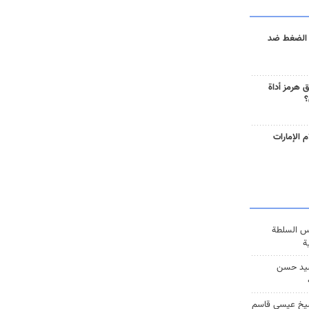
 الضغط ضد
 هرمز أداة
؟
 الإمارات
س السلطة
ة
يد حسن
يخ عيسى قاسم