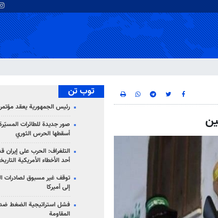
توب تن
رئيس الجمهورية يعقد مؤتمراً 
ين
صور جديدة للطائرات المسيّرة 
أسقطها الحرس الثوري
التلغراف: الحرب على إيران ق
أحد الأخطاء الأمريكية التاريخ
توقف غير مسبوق لصادرات ال
إلى أميركا
فشل استراتيجية الضغط ضد
المقاومة