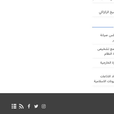
خ الزكزاكي
س صيانة
ر
ع تشخيص
النظام
ة الخارجية
د الاذاعات
يونات الاسلامية