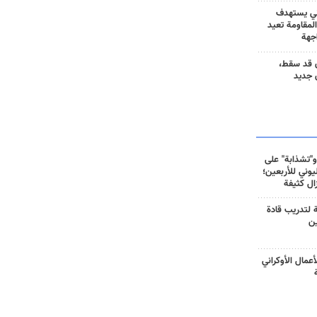
ني يستهدف
المقاومة تعيد
جهة
 قد سقط،
 جديد
و"تشذابة" على
وني للأربعين؛
زال كثيفة
ة لتدريب قادة
ين
أعمال الأوكراني