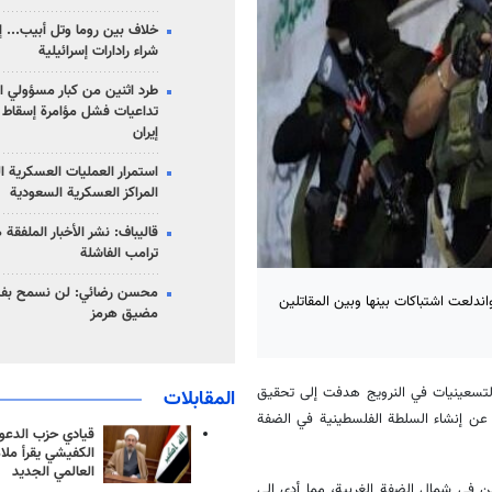
خلاف بين روما وتل أبيب... إ
شراء رادارات إسرائيلية
طرد اثنين من كبار مسؤولي ال
تداعيات فشل مؤامرة إسقاط ا
إيران
استمرار العمليات العسكرية ا
المراكز العسكرية السعودية
قاليباف: نشر الأخبار الملفقة
ترامب الفاشلة
محسن رضائي: لن نسمح بفتح
دلعت اشتباكات بينها وبين المقاتلين
مضيق هرمز
التسعينيات في النرويج هدفت إلى تحقيق
المقابلات
 عن إنشاء السلطة الفلسطينية في الضفة
قيادي حزب الدعوة
الكفيشي يقرأ ملا
العالمي الجديد
ن في شمال الضفة الغربية، مما أدى إلى