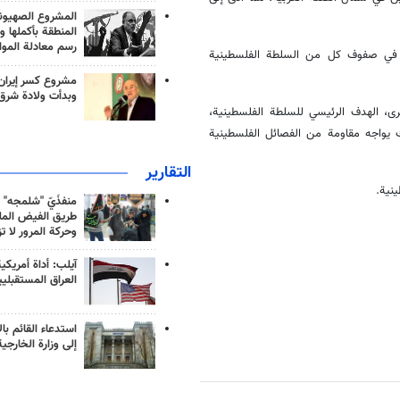
المشروع الصهيو
المنطقة بأكملها و
رسم معادلة الموا
 في صفوف كل من السلطة الفلسطينية
مشروع كسر إيران
وبدأت ولادة شرق
خرى، الهدف الرئيسي للسلطة الفلسطينية،
ك يواجه مقاومة من الفصائل الفلسطينية
التقارير
نية.
منفذَيّ "شلمجه" 
طريق الفيض الملي
وحركة المرور لا ت
آيلب: أداة أمريكي
العراق المستقبلي
استدعاء القائم بال
إلى وزارة الخارجية