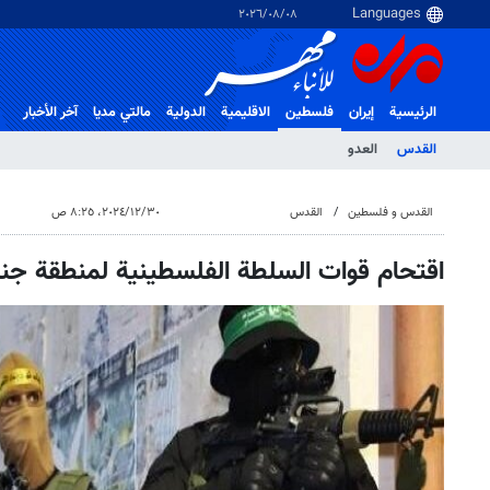
٠٨‏/٠٨‏/٢٠٢٦
الرئيسية
إيران
فلسطین
الاقلیمیة
الدولية
مالتي مدیا
آخر الأخبار
القدس
العدو
القدس و فلسطین
القدس
٣٠‏/١٢‏/٢٠٢٤، ٨:٢٥ ص
اقتحام قوات السلطة الفلسطينية لمنطقة جن