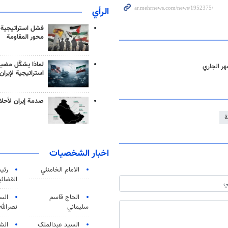
الرأي
فشل استراتيجية
محور المقاومة
لماذا يشكّل مضيق
استراتيجية لإيران
صدمة إيران لأحلام
ة
اخبار الشخصيات
الامام الخامنئي
رئی
القضائی
الحاج قاسم
الس
سليماني
نصرالله
السید عبدالملک
الش