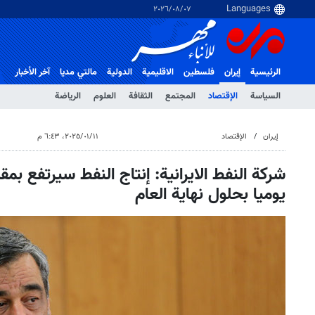
٠٧‏/٠٨‏/٢٠٢٦
الرئيسية
إيران
فلسطین
الاقلیمیة
الدولية
مالتي مدیا
آخر الأخبار
السياسة
الإقتصاد
المجتمع
الثقافة
العلوم
الرياضة
إيران
الإقتصاد
١١‏/٠١‏/٢٠٢٥، ٦:٤٣ م
يوميا بحلول نهاية العام