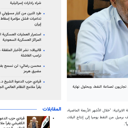
شراء رادارات إسرائيلية
طرد اثنين من كبار مسؤولي ال
تداعيات فشل مؤامرة إسقاط ا
إيران
استمرار العمليات العسكرية ا
المراكز العسكرية السعودية
قاليباف: نشر الأخبار الملفقة
ترامب الفاشلة
محسن رضائي: لن نسمح بفتح
مضيق هرمز
قيادي حزب الدعوة الشيخ د. 
تجاريون لصناعة النفط، وبحلول نهاية
يقرأ ملامح النظام العالمي ال
المقابلات
لايرانية: "خلال الأشهر الأربعة الماضية،
ج النفط والغاز وتم اتخاذ الإجراءات المناسبة، وتم إضافة أكثر من 100 ألف برميل من النفط يوميا إلى إنتاج البلاد،
قيادي حزب الدعوة
الكفيشي يقرأ ملا