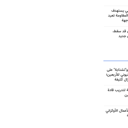
ني يستهدف
المقاومة تعيد
جهة
 قد سقط،
 جديد
و"تشذابة" على
وني للأربعين؛
زال كثيفة
ة لتدريب قادة
ين
أعمال الأوكراني