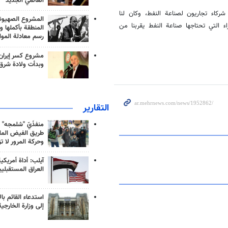
العالمي الجديد
ركاء تجاريون لصناعة النفط، وكان لنا
المشروع الصهيو
ء التي تحتاجها صناعة النفط يقربنا من
المنطقة بأكملها و
رسم معادلة الموا
مشروع كسر إيران
وبدأت ولادة شرق
التقارير
منفذَيّ "شلمجه" 
طريق الفيض الملي
وحركة المرور لا ت
آيلب: أداة أمريكي
العراق المستقبلي
استدعاء القائم بال
إلى وزارة الخارجية