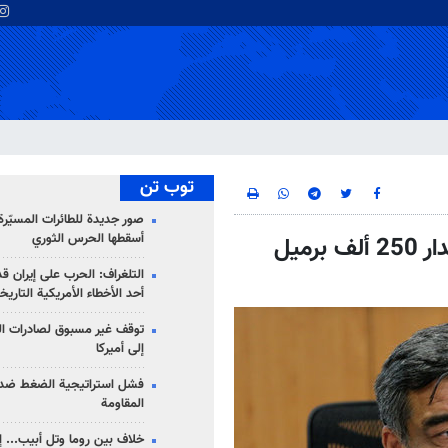
توب تن
صور جديدة للطائرات المسيّرة 
أسقطها الحرس الثوري
شركة النفط الايرانية: إنتاج النفط سيرتفع بمقدار 250 ألف برميل
التلغراف: الحرب على إيران ق
أحد الأخطاء الأمريكية التاريخ
توقف غير مسبوق لصادرات ال
إلى أميركا
فشل استراتيجية الضغط ضد
المقاومة
خلاف بين روما وتل أبيب... إ