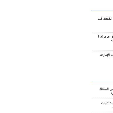
 الضغط ضد
 هرمز أداة
؟
 الإمارات
س السلطة
ة
يد حسن