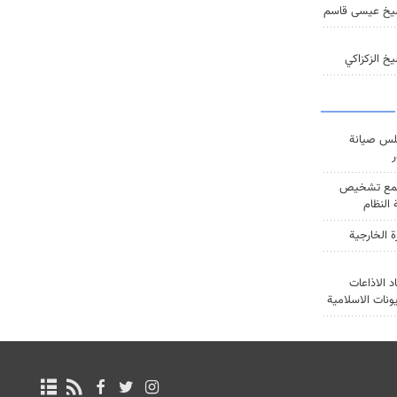
يخ عيسى قاسم
خ الزكزاكي
س صيانة
ر
ع تشخيص
النظام
ة الخارجية
د الاذاعات
يونات الاسلامية