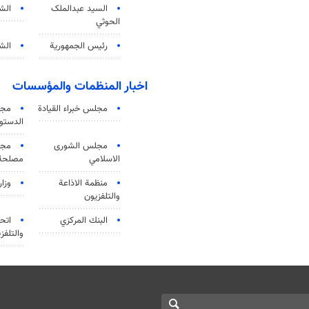
السید عبدالملک
الش
الحوثي
رئيس الجمهورية
الشي
اخبار المنظمات والمؤسسات
مجلس خبراء القيادة
مجل
الدستو
مجلس الشورى
مجم
الاسلامي
مصلحة 
منظمة الاذاعة
وزار
والتلفزیون
البنك المركزي
اتحا
والتلفز