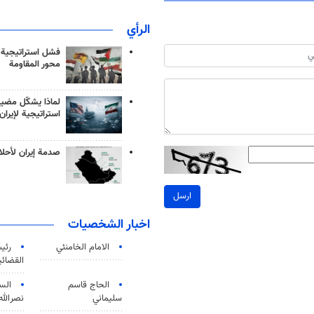
الرأي
فشل استراتيجية
محور المقاومة
لماذا يشكّل مضيق
استراتيجية لإيران
صدمة إيران لأحلام
ارسل
اخبار الشخصيات
الامام الخامنئي
رئی
القضائی
الحاج قاسم
الس
سليماني
نصرالله