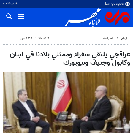
٠٩‏/٠٨‏/٢٠٢٦
إيران
السياسة
٢١‏/٠١‏/٢٠٢٥، ٩:٣٩ ص
عراقجي يلتقي سفراء وممثلي بلادنا في لبنان
وكابول وجنيف ونيويورك