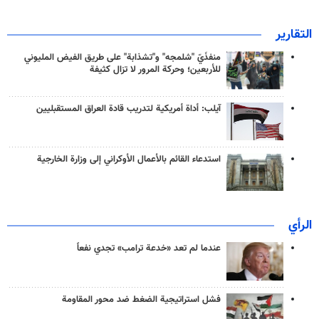
التقارير
منفذَيّ "شلمجه" و"تشذابة" على طريق الفيض المليوني
للأربعين؛ وحركة المرور لا تزال كثيفة
آيلب: أداة أمريكية لتدريب قادة العراق المستقبليين
استدعاء القائم بالأعمال الأوكراني إلى وزارة الخارجية
الرأي
عندما لم تعد «خدعة ترامب» تجدي نفعاً
فشل استراتيجية الضغط ضد محور المقاومة