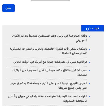
ارسل
توب تن
وقفة احتجاجية في برلين دعما لفلسطين وتنديداً بجرائم الكيان
الصهیوني
بزشكيان يلتقي قائد الثورة؛ الاقتصاد والحرب والتطورات العسكرية
تتصدر محاور المباحثات
عراقجي: ليس أي مفاوضات جارية مع أمريكا في الوقت الحالي
سبب تشكيل «اتفاق مكة» هو خيبة أمل السعودية من الولايات
المتحدة
الحرس الثوري: أجبرنا العدو على التراجع وسنحتفظ بمضيق هرمز
حتى يقبل جميع شروطنا
القوات المسلحة اليمنية تستهدف مصفاة أرامكو في جيزان رداً على
الانتهاكات السعودية