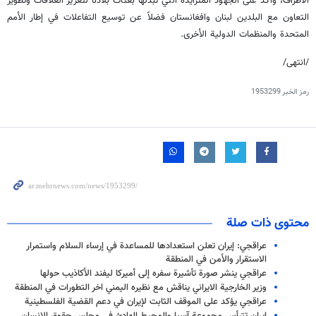
الأطراف، وأكد على الجهود المتزايدة التي تبذلها بعثات بلادنا لتعزيز العلاقات وتطوير
التعاون مع البلدين لبنان وافغانستان فضلاً عن توسيع التفاعلات في إطار الأمم
المتحدة والمنظمات الدولية الأخرى.
/انتهى/
رمز الخبر
1953299
محتوى ذات صلة
عراقجي: إيران تعلن استعدادها للمساعدة في إرساء السلام واستمرار
الاستقرار والأمن في المنطقة
عراقجي ينشر صورة تأشيرة سفره إلى أميركا ليفند الأكاذيب حولها
وزير الخارجية الايراني يناقش مع نظيره اليمني اخر التطورات في المنطقة
عراقجي يؤكد على الموقف الثابت لإيران في دعم القضية الفلسطينية