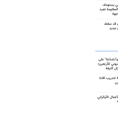
ني يستهدف
المقاومة تعيد
جهة
 قد سقط،
 جديد
و"تشذابة" على
وني للأربعين؛
زال كثيفة
ة لتدريب قادة
ين
أعمال الأوكراني