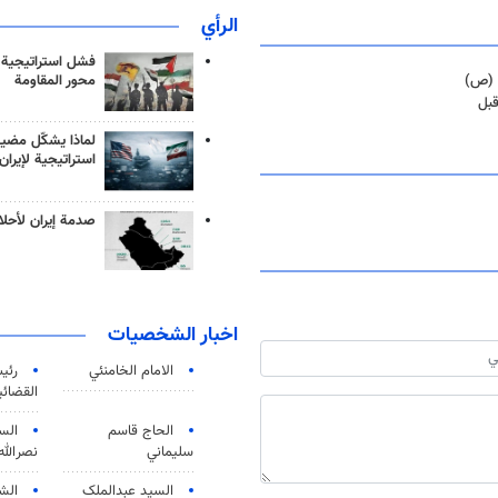
الرأي
فشل استراتيجية
محور المقاومة
م (ص)
قبل
لماذا يشكّل مضيق
استراتيجية لإيران
صدمة إيران لأحلام
اخبار الشخصيات
الامام الخامنئي
رئی
القضائی
الحاج قاسم
الس
سليماني
نصرالله
السید عبدالملک
الش