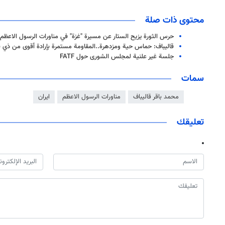
محتوى ذات صلة
حرس الثورة يزيح الستار عن مسيرة "غزة" في مناورات الرسول الاعظ
قاليباف: حماس حية ومزدهرة..المقاومة مستمرة بإرادة أقوى من ذي 
جلسة غير علنية لمجلس الشورى حول FATF
سمات
محمد باقر قاليباف
مناورات الرسول الاعظم
ايران
تعليقك