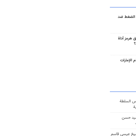
 الضغط ضد
 هرمز أداة
؟
 الإمارات
س السلطة
ة
يد حسن
يخ عيسى قاسم