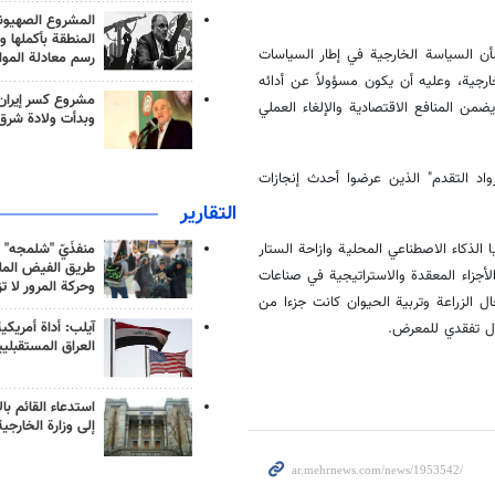
المشروع الصهيو
المنطقة بأكملها و
شأن السياسة الخارجية في إطار السياسات
رسم معادلة الموا
خارجية، وعليه أن يكون مسؤولاً عن أدائه
مشروع كسر إيران
ن المنافع الاقتصادية والإلغاء العملي
وبدأت ولادة شرق
اد التقدم" الذين عرضوا أحدث إنجازات
التقارير
منفذَيّ "شلمجه" 
ا الذكاء الاصطناعي المحلية وازاحة الستار
طريق الفيض الملي
الأجزاء المعقدة والاستراتيجية في صناعات
وحركة المرور لا ت
 الزراعة وتربية الحيوان كانت جزءا من
آيلب: أداة أمريكي
ال تفقدي للمعرض.
العراق المستقبلي
استدعاء القائم بال
إلى وزارة الخارجية