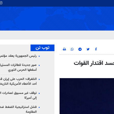
توب تن
رئيس الجمهورية يعقد مؤتمراً 
اورة "الرسول الاعظم (ص) 19" تجسد اقتدار القوات
صور جديدة للطائرات المسيّرة 
أسقطها الحرس الثوري
التلغراف: الحرب على إيران ق
أحد الأخطاء الأمريكية التاريخ
توقف غير مسبوق لصادرات ال
إلى أميركا
فشل استراتيجية الضغط ضد
المقاومة