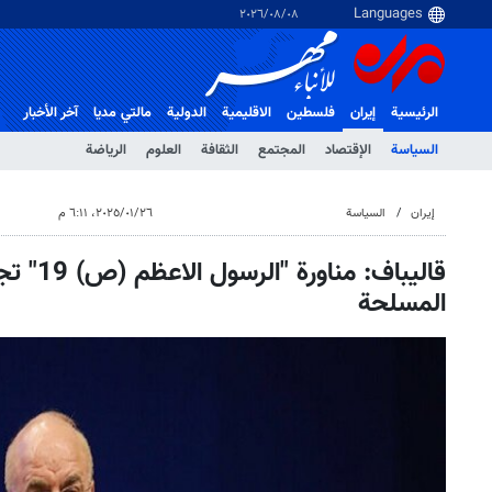
٠٨‏/٠٨‏/٢٠٢٦
الرئيسية
إيران
فلسطین
الاقلیمیة
الدولية
مالتي مدیا
آخر الأخبار
السياسة
الإقتصاد
المجتمع
الثقافة
العلوم
الرياضة
إيران
السياسة
٢٦‏/٠١‏/٢٠٢٥، ٦:١١ م
قاليباف: من
المسلحة