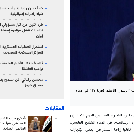
خلاف بين روما وتل أبيب... إ
شراء رادارات إسرائيلية
طرد اثنين من كبار مسؤولي ال
تداعيات فشل مؤامرة إسقاط ا
إيران
استمرار العمليات العسكرية ا
المراكز العسكرية السعودية
قاليباف: نشر الأخبار الملفقة
ترامب الفاشلة
محسن رضائي: لن نسمح بفتح
مضيق هرمز
قال رئيس مجلس الشورى الاسلامي الايراني "محمد باقر قاليباف" إن مناورات "الرسول الأعظم (ص) 19" في مياه
المقابلات
لمجلس الشورى الاسلامي اليوم الاحد: إن
قيادي حزب الدعوة
 التابعة لحرس الثورة الإسلامية، في المياه الخليج الفارسي،
الكفيشي يقرأ ملا
العالمي الجديد
م خلالها إزاحة الستار عن بعض الإنجازات