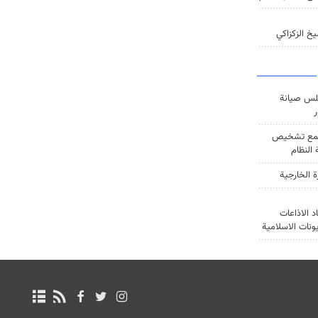
خ الزكزاكي
س صيانة
ر
ع تشخيص
النظام
ة الخارجية
د الاذاعات
يونات الاسلامية