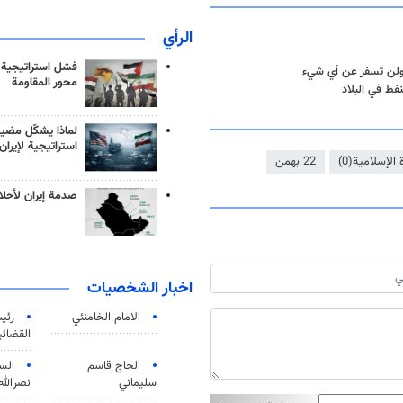
الرأي
فشل استراتيجية
ة ولن تسفر عن أي شيء
محور المقاومة
نفط في البلاد
لماذا يشكّل مضيق
استراتيجية لإيران
الإسلامية(0)
22 بهمن
صدمة إيران لأحلام
اخبار الشخصيات
الامام الخامنئي
رئی
القضائی
الحاج قاسم
الس
سليماني
نصرالله