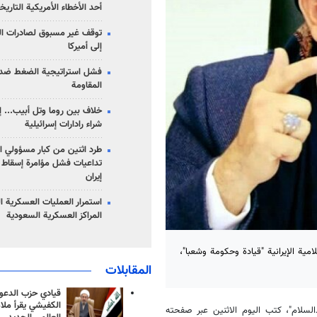
أحد الأخطاء الأمريكية التاريخ
توقف غير مسبوق لصادرات ال
إلى أميركا
فشل استراتيجية الضغط ضد
المقاومة
خلاف بين روما وتل أبيب... إ
شراء رادارات إسرائيلية
طرد اثنين من كبار مسؤولي ال
تداعيات فشل مؤامرة إسقاط ا
إيران
استمرار العمليات العسكرية ا
المراكز العسكرية السعودية
امية الإيرانية "قيادة وحكومة وشعبا"،
المقابلات
قيادي حزب الدعوة
الكفيشي يقرأ ملا
السلام"، كتب اليوم الاثنين عبر صفحته