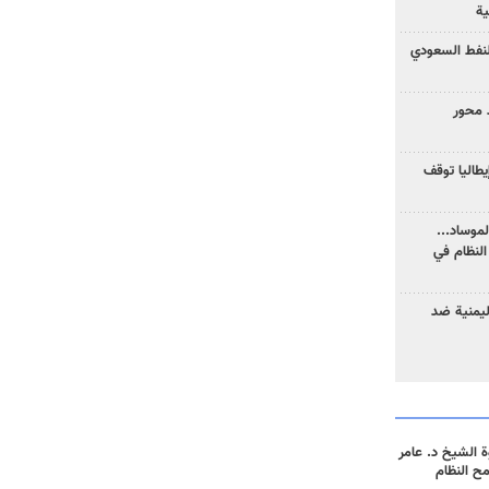
ية
نفط السعودي
 محور
يطاليا توقف
موساد...
لنظام في
ليمنية ضد
 الشيخ د. عامر
مح النظام