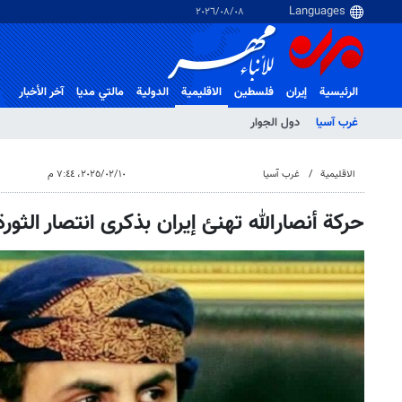
٠٨‏/٠٨‏/٢٠٢٦
الرئيسية
إيران
فلسطین
الاقلیمیة
الدولية
مالتي مدیا
آخر الأخبار
غرب آسیا
دول الجوار
الاقلیمیة
غرب آسیا
١٠‏/٠٢‏/٢٠٢٥، ٧:٤٤ م
حركة أنصارالله تهنئ إيران بذكرى انتصار الثورة