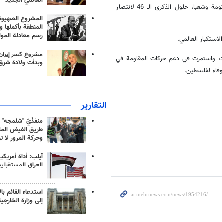
العالمي الجديد
الرسمية في منصة "إكس" : نبارك للجمهورية الإسلامية في إيران، قيادة وحكومة وشعبا، حلول الذكرى الـ 46 لانتصار
المشروع الصهيو
المنطقة بأكملها و
رسم معادلة الموا
استكبار العالمي.
مشروع كسر إيران
داد، واستمرت في دعم حركات المقاومة في
وبدأت ولادة شرق
 وفاء لفلسطين.
التقارير
منفذَيّ "شلمجه" 
طريق الفيض الملي
وحركة المرور لا ت
آيلب: أداة أمريكي
العراق المستقبلي
استدعاء القائم بال
إلى وزارة الخارجية