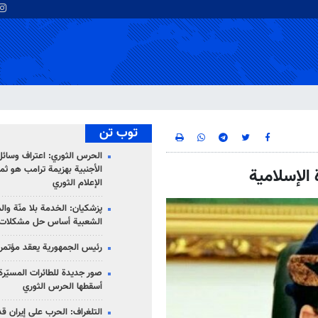
توب تن
الحرس الثوري: اعتراف وسائل 
الأجنبية بهزيمة ترامب هو ثم
 الإسلامية
الإعلام الثوري
پزشکیان: الخدمة بلا منّة وال
الشعبية أساس حل مشكلات ا
رئيس الجمهورية يعقد مؤتمراً 
صور جديدة للطائرات المسيّرة 
أسقطها الحرس الثوري
التلغراف: الحرب على إيران ق