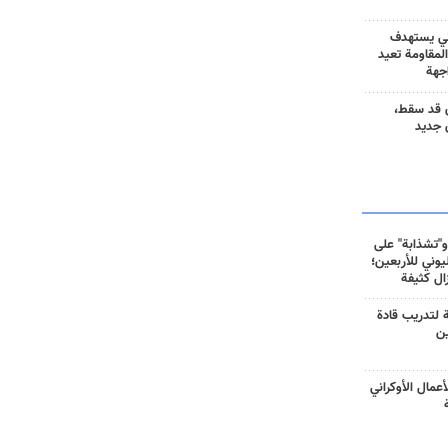
ني يستهدف
المقاومة تعيد
جهة
 قد سقط،
 جديد
و"تشذابة" على
وني للأربعين؛
زال كثيفة
ة لتدريب قادة
ين
أعمال الأوكراني