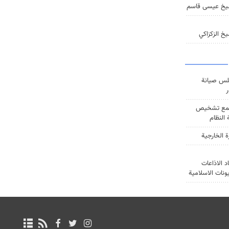
يخ عيسى قاسم
خ الزكزاكي
س صيانة
ر
ع تشخيص
النظام
ة الخارجية
د الاذاعات
يونات الاسلامية