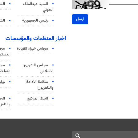
السید عبدالملک
الش
الحوثي
ارسل
رئيس الجمهورية
الشي
اخبار المنظمات والمؤسسات
مجلس خبراء القيادة
مجل
الدستو
مجلس الشورى
مجم
الاسلامي
مصلحة 
منظمة الاذاعة
وزار
والتلفزیون
البنك المركزي
اتحا
والتلفز