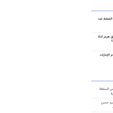
 الضغط ضد
 هرمز أداة
؟
 الإمارات
س السلطة
ة
يد حسن